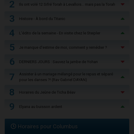
2
Ils ont volé 12 Sifré Torah à Levallois… mais pas la Torah
3
Histoire - À bord du Titanic
4
L'édito de la semaine - En visite chez le Steipler
5
Je manque d'estime de moi, comment y remédier ?
6
DERNIERS JOURS : Sauvez la jambe de Yohan
7
Assister à un mariage mélangé pour le repas et séparé
pour les danses ?! (Rav Gabriel DAYAN)
8
Horaires du Jeûne de Ticha Béav
9
Elyana au buisson ardent
Horaires pour Columbus