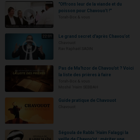
"Offrons leur de la viande et du
poisson pour Chavouo’t !"
Torah-Box & vous
Le grand secret d'après Chavou’ot
22:01
Chavouot
Rav Raphaël SADIN
Pas de Ma'hzor de Chavou'ot ? Voici
la liste des prières à faire
Torah-Box & vous
Moshé 'Haïm SEBBAH
Guide pratique de Chavouot
Chavouot
Ségoula de Rabbi ‘Haïm Falaggi la
veille de Chavou'ot : mériter une...