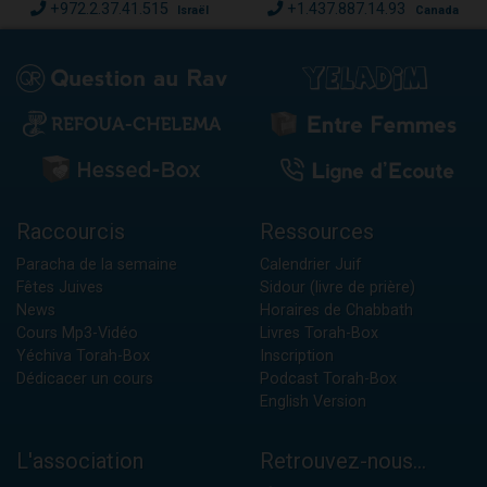
+972.2.37.41.515
+1.437.887.14.93
Israël
Canada
Raccourcis
Ressources
Paracha de la semaine
Calendrier Juif
Fêtes Juives
Sidour (livre de prière)
News
Horaires de Chabbath
Cours Mp3-Vidéo
Livres Torah-Box
Yéchiva Torah-Box
Inscription
Dédicacer un cours
Podcast Torah-Box
English Version
L'association
Retrouvez-nous...