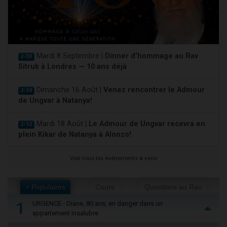
Mardi 8 Septembre |
Dinner d'hommage au Rav
J-33
Sitruk à Londres — 10 ans déjà
Dimanche 16 Août |
Venez rencontrer le Admour
J-10
de Ungvar à Natanya!
Mardi 18 Août |
Le Admour de Ungvar recevra en
J-12
plein Kikar de Natanya à Alonzo!
Voir tous les événements à venir
+ Populaires
Cours
Questions au Rav
1
URGENCE - Diane, 80 ans, en danger dans un
appartement insalubre