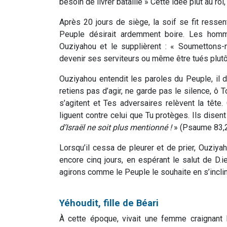
besoin de livrer bataille » Cette idée plut au roi, 
Après 20 jours de siège, la soif se fit ressent
Peuple désirait ardemment boire. Les hom
Ouziyahou et le supplièrent : « Soumettons-
devenir ses serviteurs ou même être tués plutôt,
Ouziyahou entendit les paroles du Peuple, il 
retiens pas d’agir, ne garde pas le silence, ô T
s’agitent et Tes adversaires relèvent la tête
liguent contre celui que Tu protèges. Ils disent
d’Israël ne soit plus mentionné !
» (Psaume 83,
Lorsqu’il cessa de pleurer et de prier, Ouziya
encore cinq jours, en espérant le salut de D.i
agirons comme le Peuple le souhaite en s’incli
Yéhoudit, fille de Béari
À cette époque, vivait une femme craignant D