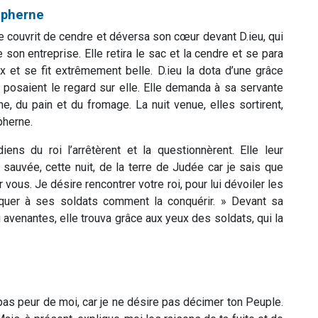
opherne
se couvrit de cendre et déversa son cœur devant D.ieu, qui
e son entreprise. Elle retira le sac et la cendre et se para
x et se fit extrêmement belle. D.ieu la dota d’une grâce
 posaient le regard sur elle. Elle demanda à sa servante
ne, du pain et du fromage. La nuit venue, elles sortirent,
pherne.
ens du roi l’arrêtèrent et la questionnèrent. Elle leur
s sauvée, cette nuit, de la terre de Judée car je sais que
ous. Je désire rencontrer votre roi, pour lui dévoiler les
diquer à ses soldats comment la conquérir. » Devant sa
 avenantes, elle trouva grâce aux yeux des soldats, qui la
aie pas peur de moi, car je ne désire pas décimer ton Peuple.