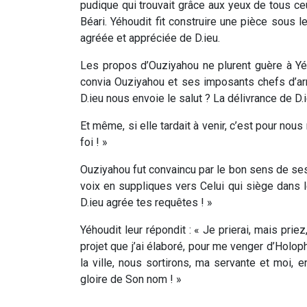
pudique qui trouvait grâce aux yeux de tous ceux
Béari. Yéhoudit fit construire une pièce sous le
agréée et appréciée de D.ieu.
Les propos d’Ouziyahou ne plurent guère à Yéh
convia Ouziyahou et ses imposants chefs d’ar
D.ieu nous envoie le salut ? La délivrance de D.ie
Et même, si elle tardait à venir, c’est pour nous
foi ! »
Ouziyahou fut convaincu par le bon sens de ses
voix en suppliques vers Celui qui siège dans
D.ieu agrée tes requêtes ! »
Yéhoudit leur répondit : « Je prierai, mais prie
projet que j’ai élaboré, pour me venger d’Holo
la ville, nous sortirons, ma servante et moi, 
gloire de Son nom ! »