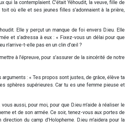
 qui la contemplaient. C’était Yéhoudit, la veuve, fille de
 toit où elle et ses jeunes filles s’adonnaient à la prière,
oudit. Elle y perçut un manque de foi envers D.ieu. Elle
mée et s’adressa à eux : « Fixez-vous un délai pour que
u n’arrive-t-elle pas en un clin d’œil ?
 mettre à l’épreuve, pour s’assurer de la sincérité de notre
 arguments : « Tes propos sont justes, de grâce, élève ta
 les sphères supérieures. Car tu es une femme pieuse et
z, vous aussi, pour moi, pour que D.ieu m’aide à réaliser le
pherne et de son armée. Ce soir, tenez-vous aux portes de
en direction du camp d’Holopherne. D.ieu m’aidera pour la