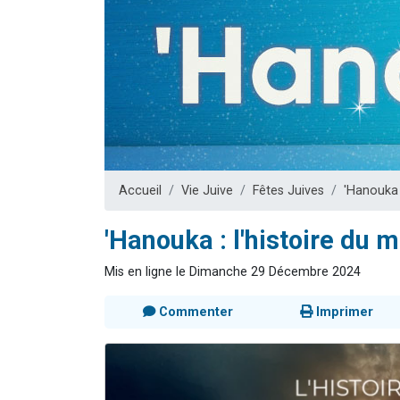
Nouvelle émis
61 personnes
Ariel vient 
Il reste 
Eva vient de
Accueil
Vie Juive
Fêtes Juives
'Hanouka
'Hanouka : l'histoire du 
Mis en ligne le Dimanche 29 Décembre 2024
Commenter
Imprimer