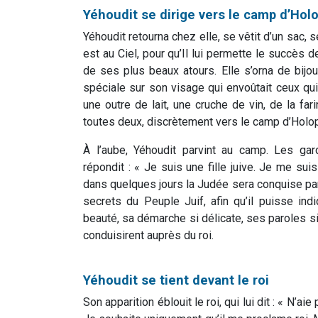
Yéhoudit se dirige vers le camp d’Hol
Yéhoudit retourna chez elle, se vêtit d’un sac, 
est au Ciel, pour qu’Il lui permette le succès d
de ses plus beaux atours. Elle s’orna de bijou
spéciale sur son visage qui envoûtait ceux qui
une outre de lait, une cruche de vin, de la fari
toutes deux, discrètement vers le camp d’Holo
À l’aube, Yéhoudit parvint au camp. Les gardi
répondit : « Je suis une fille juive. Je me sui
dans quelques jours la Judée sera conquise par v
secrets du Peuple Juif, afin qu’il puisse in
beauté, sa démarche si délicate, ses paroles si
conduisirent auprès du roi.
Yéhoudit se tient devant le roi
Son apparition éblouit le roi, qui lui dit : « N’