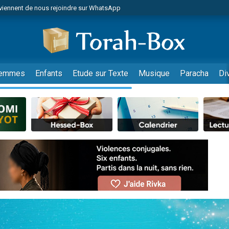
viennent de nous rejoindre sur WhatsApp
viennent de nous rejoindre sur WhatsApp
de donner son Maasser
es viennent de faire un don pour 5 jours de vacances aux Orphelins
es viennent de faire un don pour Diane, 80 ans, dans un appartement insalub
emmes
Enfants
Etude sur Texte
Musique
Paracha
Di
 viennent de demander une bénédiction
viennent de nous rejoindre sur WhatsApp
nnes viennent de faire un don pour Sauvez la jambe de Yohan
49 places pour étudier en groupe sur Zoom
lles musiques dans Torah-Box Music
viennent de nous rejoindre sur WhatsApp
viennent de nous rejoindre sur WhatsApp
viennent de nous rejoindre sur WhatsApp
les musiques dans Torah-Box Music
es viennent de faire un don pour Tsédaka : pauvres d'Israel