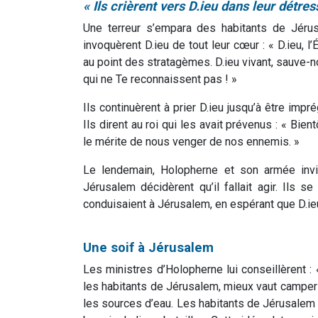
« Ils crièrent vers D.ieu dans leur détres
Une terreur s’empara des habitants de Jérus
invoquèrent D.ieu de tout leur cœur : « D.ieu, l
au point des stratagèmes. D.ieu vivant, sauve-n
qui ne Te reconnaissent pas ! »
Ils continuèrent à prier D.ieu jusqu’à être imp
Ils dirent au roi qui les avait prévenus : « Bien
le mérite de nous venger de nos ennemis. »
Le lendemain, Holopherne et son armée invi
Jérusalem décidèrent qu’il fallait agir. Ils s
conduisaient à Jérusalem, en espérant que D.ieu
Une soif à Jérusalem
Les ministres d’Holopherne lui conseillèrent : «
les habitants de Jérusalem, mieux vaut camper 
les sources d’eau. Les habitants de Jérusalem 