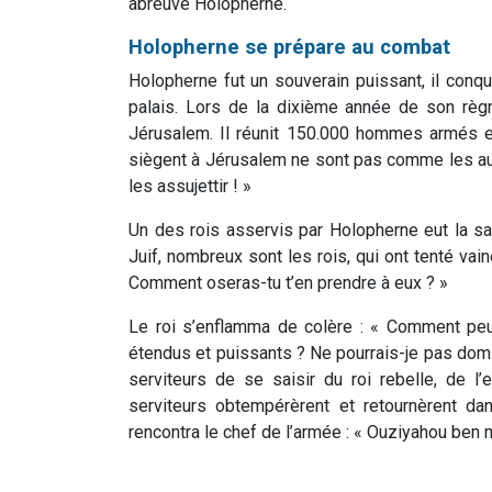
abreuvé Holopherne.
Holopherne se prépare au combat
Holopherne fut un souverain puissant, il conq
palais. Lors de la dixième année de son règne
Jérusalem. Il réunit 150.000 hommes armés et 2
siègent à Jérusalem ne sont pas comme les autr
les assujettir ! »
Un des rois asservis par Holopherne eut la sa
Juif, nombreux sont les rois, qui ont tenté vai
Comment oseras-tu t’en prendre à eux ? »
Le roi s’enflamma de colère : « Comment peux
étendus et puissants ? Ne pourrais-je pas domine
serviteurs de se saisir du roi rebelle, de l
serviteurs obtempérèrent et retournèrent dan
rencontra le chef de l’armée : « Ouziyahou ben m