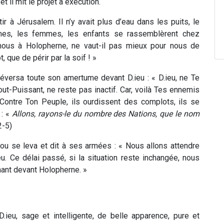
et il mit le projet à exécution.
ir à Jérusalem. Il n’y avait plus d’eau dans les puits, le
mes, les femmes, les enfants se rassemblèrent chez
nous à Holopherne, ne vaut-il pas mieux pour nous de
 que de périr par la soif ! »
déversa toute son amertume devant D.ieu : « D.ieu, ne Te
out-Puissant, ne reste pas inactif. Car, voilà Tes ennemis
. Contre Ton Peuple, ils ourdissent des complots, ils se
 : «
Allons, rayons-le du nombre des Nations, que le nom
2-5)
hou se leva et dit à ses armées : « Nous allons attendre
eu. Ce délai passé, si la situation reste inchangée, nous
nant devant Holopherne. »
.ieu, sage et intelligente, de belle apparence, pure et