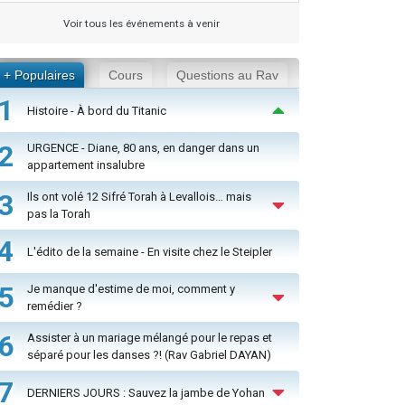
Voir tous les événements à venir
+ Populaires
Cours
Questions au Rav
1
Histoire - À bord du Titanic
2
URGENCE - Diane, 80 ans, en danger dans un
appartement insalubre
3
Ils ont volé 12 Sifré Torah à Levallois… mais
pas la Torah
4
L'édito de la semaine - En visite chez le Steipler
5
Je manque d'estime de moi, comment y
remédier ?
6
Assister à un mariage mélangé pour le repas et
séparé pour les danses ?! (Rav Gabriel DAYAN)
7
DERNIERS JOURS : Sauvez la jambe de Yohan