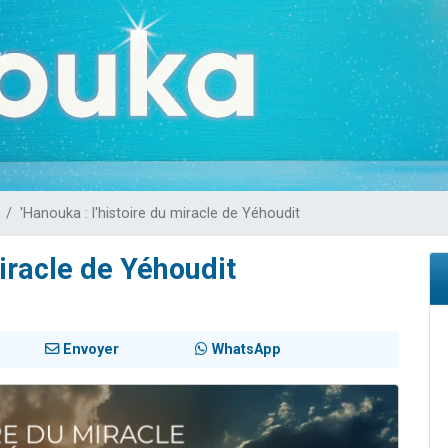
sion radio : Visions de grandeur n°104 : Le Chabbath et le Birkat Hamazone à 
 viennent de demander une bénédiction
de donner son Maasser
49 places pour étudier en groupe sur Zoom
 donner son Maasser
'Hanouka : l'histoire du miracle de Yéhoudit
miracle de Yéhoudit
Envoyer
WhatsApp