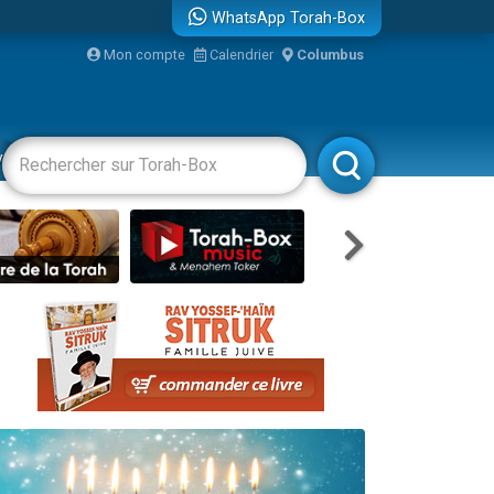
WhatsApp Torah-Box
Mon compte
Calendrier
Columbus
re
vertissements
Livres
Rabbanim