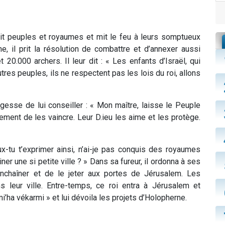
uit peuples et royaumes et mit le feu à leurs somptueux
, il prit la résolution de combattre et d’annexer aussi
0.000 archers. Il leur dit : « Les enfants d’Israël, qui
es peuples, ils ne respectent pas les lois du roi, allons
gesse de lui conseiller : « Mon maître, laisse le Peuple
nement de les vaincre. Leur D.ieu les aime et les protège.
-tu t’exprimer ainsi, n’ai-je pas conquis des royaumes
r une si petite ville ? » Dans sa fureur, il ordonna à ses
’enchaîner et de le jeter aux portes de Jérusalem. Les
s leur ville. Entre-temps, ce roi entra à Jérusalem et
i’ha vékarmi » et lui dévoila les projets d’Holopherne.