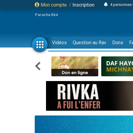
Mon compte
/
Inscription
4 personnes 
3 personnes 
Paracha Réé
Odaya vient 
3 personn
3 personn
Vidéos
Question au Rav
Dons
F
13 personnes
2 personnes 
30 perso
Il reste 
12 nouve
3 personnes 
2 personnes 
3 personnes 
2 nouvel
8 personn