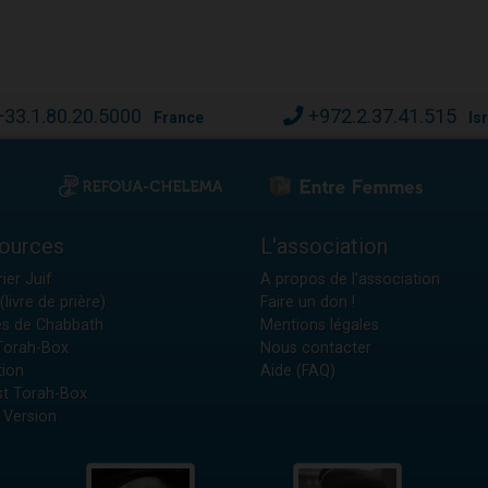
+33.1.80.20.5000
+972.2.37.41.515
France
Is
ources
L'association
ier Juif
A propos de l'association
(livre de prière)
Faire un don !
es de Chabbath
Mentions légales
 Torah-Box
Nous contacter
tion
Aide (FAQ)
t Torah-Box
 Version