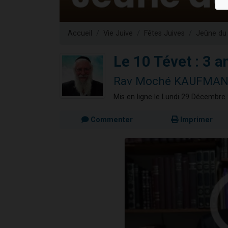
61 personnes
Il reste 
Accueil
Vie Juive
Fêtes Juives
Jeûne du
Ariel vient 
Nathaniel vi
Le 10 Tévet : 3 an
4 personnes 
Rav Moché KAUFMA
Mis en ligne le Lundi 29 Décembre
Commenter
Imprimer