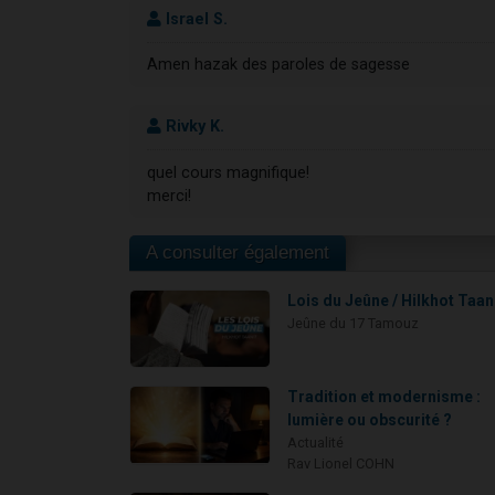
Israel S.
Amen hazak des paroles de sagesse
Rivky K.
quel cours magnifique!
merci!
A consulter également
Lois du Jeûne / Hilkhot Taan
Jeûne du 17 Tamouz
Tradition et modernisme :
lumière ou obscurité ?
Actualité
Rav Lionel COHN