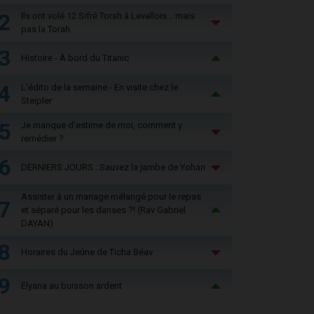
2
Ils ont volé 12 Sifré Torah à Levallois… mais
pas la Torah
3
Histoire - À bord du Titanic
4
L'édito de la semaine - En visite chez le
Steipler
5
Je manque d'estime de moi, comment y
remédier ?
6
DERNIERS JOURS : Sauvez la jambe de Yohan
Assister à un mariage mélangé pour le repas
7
et séparé pour les danses ?! (Rav Gabriel
DAYAN)
8
Horaires du Jeûne de Ticha Béav
9
Elyana au buisson ardent