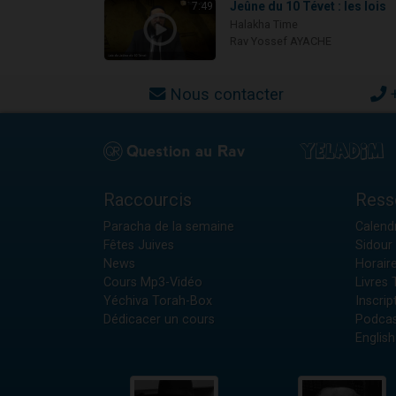
Jeûne du 10 Tévet : les lois
7:49
Halakha Time
Rav Yossef AYACHE
Nous contacter
Raccourcis
Ress
Paracha de la semaine
Calendr
Fêtes Juives
Sidour 
News
Horair
Cours Mp3-Vidéo
Livres
Yéchiva Torah-Box
Inscrip
Dédicacer un cours
Podcas
English