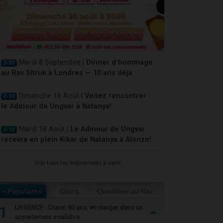
Mardi 8 Septembre |
Dinner d'hommage
J-33
au Rav Sitruk à Londres — 10 ans déjà
Dimanche 16 Août |
Venez rencontrer
J-10
le Admour de Ungvar à Natanya!
Mardi 18 Août |
Le Admour de Ungvar
J-12
recevra en plein Kikar de Natanya à Alonzo!
Voir tous les événements à venir
+ Populaires
Cours
Questions au Rav
1
URGENCE - Diane, 80 ans, en danger dans un
appartement insalubre