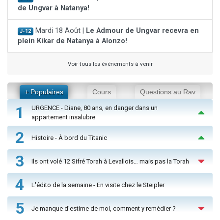
de Ungvar à Natanya!
Mardi 18 Août |
Le Admour de Ungvar recevra en
J-12
plein Kikar de Natanya à Alonzo!
Voir tous les événements à venir
+ Populaires
Cours
Questions au Rav
1
URGENCE - Diane, 80 ans, en danger dans un
appartement insalubre
2
Histoire - À bord du Titanic
3
Ils ont volé 12 Sifré Torah à Levallois… mais pas la Torah
4
L'édito de la semaine - En visite chez le Steipler
5
Je manque d'estime de moi, comment y remédier ?