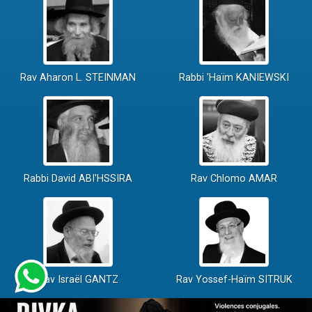
Rav Aharon L. STEINMAN
Rabbi 'Haïm KANIEWSKI
Rabbi David ABI'HSSIRA
Rav Chlomo AMAR
Rav Israël GANTZ
Rav Yossef-Haïm SITRUK