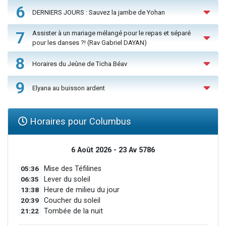
6
DERNIERS JOURS : Sauvez la jambe de Yohan
7
Assister à un mariage mélangé pour le repas et séparé
pour les danses ?! (Rav Gabriel DAYAN)
8
Horaires du Jeûne de Ticha Béav
9
Elyana au buisson ardent
Horaires pour Columbus
6 Août 2026 - 23 Av 5786
05:36
Mise des Téfilines
06:35
Lever du soleil
13:38
Heure de milieu du jour
20:39
Coucher du soleil
21:22
Tombée de la nuit