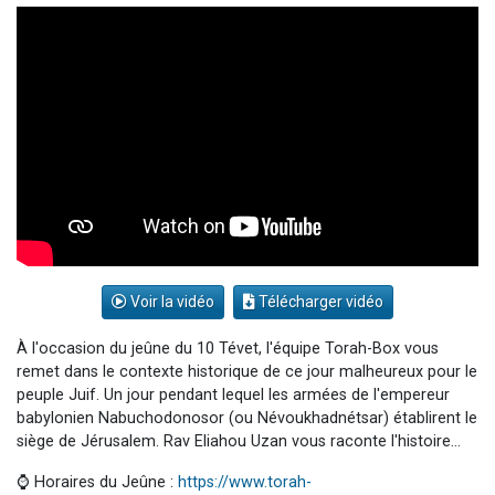
Nouvelle émission radio : Visions de grandeur n°104 : Le Chabbath et le Birkat Hamazone à travers le temps
61 personnes viennent de demander une bénédiction
Ariel vient de donner son Maasser
Il reste 49 places pour étudier en groupe sur Zoom
Eva vient de donner son Maasser
Voir la vidéo
Télécharger vidéo
À l'occasion du jeûne du 10 Tévet, l'équipe Torah-Box vous
remet dans le contexte historique de ce jour malheureux pour le
peuple Juif. Un jour pendant lequel les armées de l'empereur
babylonien Nabuchodonosor (ou Névoukhadnétsar) établirent le
siège de Jérusalem. Rav Eliahou Uzan vous raconte l'histoire...
⌚ Horaires du Jeûne :
https://www.torah-