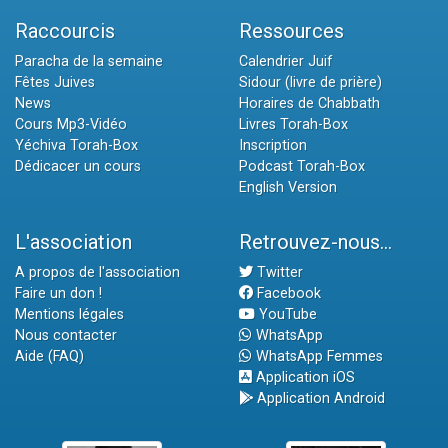
Raccourcis
Ressources
Paracha de la semaine
Calendrier Juif
Fêtes Juives
Sidour (livre de prière)
News
Horaires de Chabbath
Cours Mp3-Vidéo
Livres Torah-Box
Yéchiva Torah-Box
Inscription
Dédicacer un cours
Podcast Torah-Box
English Version
L'association
Retrouvez-nous...
A propos de l'association
Twitter
Faire un don !
Facebook
Mentions légales
YouTube
Nous contacter
WhatsApp
Aide (FAQ)
WhatsApp Femmes
Application iOS
Application Android