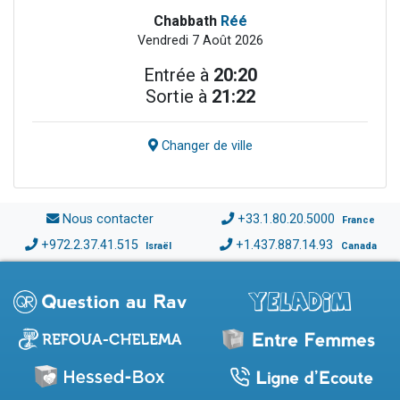
Chabbath
Réé
Vendredi 7 Août 2026
Entrée à
20:20
Sortie à
21:22
Changer de ville
Nous contacter
+33.1.80.20.5000
France
+972.2.37.41.515
+1.437.887.14.93
Israël
Canada