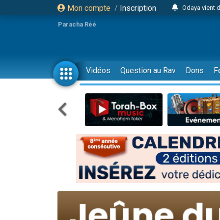
Mon compte
/
Inscription
Odaya vient 
3 personn
Paracha Réé
3 personn
2 personnes 
13 personnes
Vidéos
Question au Rav
Dons
F
12 nouve
30 perso
Il reste 
3 personnes 
2 personnes 
3 personnes 
2 nouvel
8 personn
Nouvelle émis
61 personnes