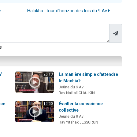
..
Halakha : tour d’horizon des lois du 9 Av
s
a’
La manière simple d'attendre
26:13
le Machia'h
Jeûne du 9 Av
Rav Naftali CHAJKIN
nce
Éveiller la conscience
15:50
collective
Jeûne du 9 Av
Rav Yitshak JESSURUN