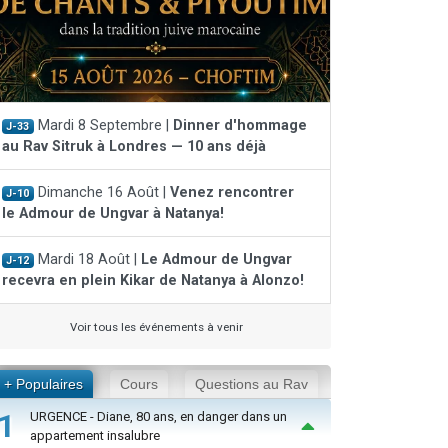
Mardi 8 Septembre |
Dinner d'hommage
J-33
au Rav Sitruk à Londres — 10 ans déjà
Dimanche 16 Août |
Venez rencontrer
J-10
le Admour de Ungvar à Natanya!
Mardi 18 Août |
Le Admour de Ungvar
J-12
recevra en plein Kikar de Natanya à Alonzo!
Voir tous les événements à venir
+ Populaires
Cours
Questions au Rav
1
URGENCE - Diane, 80 ans, en danger dans un
appartement insalubre