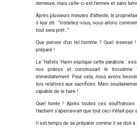
demeure, mais celle-ci est fermée et sans lum
Après plusieurs minutes d’attente, le propriétai
il leur dit : "Installez-vous, nous allons comme
tout sera prêt…"
Que penser d’un tel homme ? Quel insensé ! I
préparé !
Le ‘Hafets ‘Haïm explique cette parabole : es
nos prières et construisait le troisième 
immédiatement. Pour cela, nous avons besoi
lois relatives aux sacrifices. Mais soudainem
capable de le faire !
Quel honte ! Après toutes ces souffrances e
Hachem s’apercevrait que tout ceci n’était pas si
Il est temps de se préparer comme il se doit à