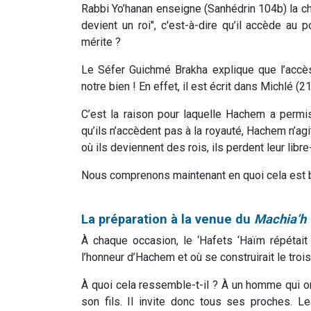
Rabbi Yo’hanan enseigne (Sanhédrin 104b) la cho
devient un roi", c'est-à-dire qu’il accède au 
mérite ?
Le Séfer Guichmé Brakha explique que l’accè
notre bien ! En effet, il est écrit dans Michlé (
C’est la raison pour laquelle Hachem a permi
qu’ils n’accèdent pas à la royauté, Hachem n’agit
où ils deviennent des rois, ils perdent leur lib
Nous comprenons maintenant en quoi cela est 
La préparation à la venue du
Machia’h
À chaque occasion, le ‘Hafets ‘Haïm répétait q
l’honneur d’Hachem et où se construirait le tro
À quoi cela ressemble-t-il ? À un homme qui o
son fils. Il invite donc tous ses proches. L