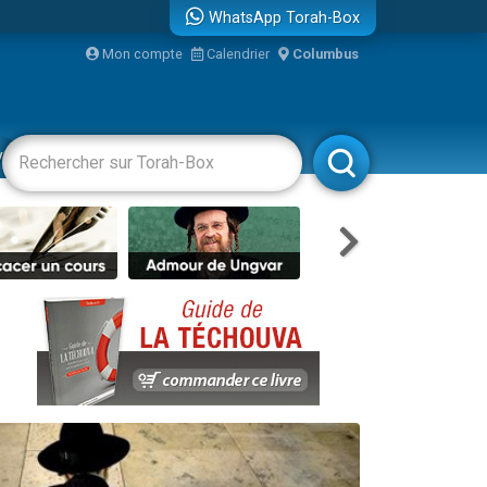
WhatsApp Torah-Box
Mon compte
Calendrier
Columbus
re
vertissements
Livres
Rabbanim
travers le temps