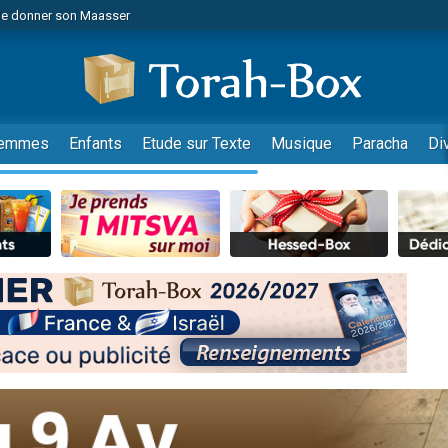
de donner son Maasser
es viennent de faire un don pour 5 jours de vacances aux Orphelins
es viennent de faire un don pour Diane, 80 ans, dans un appartement insalub
viennent de nous rejoindre sur WhatsApp
 viennent de demander une bénédiction
emmes
Enfants
Etude sur Texte
Musique
Paracha
Di
lles musiques dans Torah-Box Music
nnes viennent de faire un don pour Sauvez la jambe de Yohan
49 places pour étudier en groupe sur Zoom
viennent de nous rejoindre sur WhatsApp
viennent de nous rejoindre sur WhatsApp
viennent de nous rejoindre sur WhatsApp
les musiques dans Torah-Box Music
es viennent de faire un don pour Tsédaka : pauvres d'Israel
sion radio : Visions de grandeur n°104 : Le Chabbath et le Birkat Hamazone à 
 viennent de demander une bénédiction