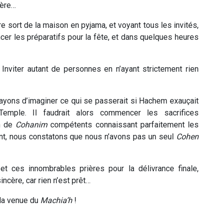
ière…
re sort de la maison en pyjama, et voyant tous les invités,
ncer les préparatifs pour la fête, et dans quelques heures
nviter autant de personnes en n’ayant strictement rien
sayons d’imaginer ce qui se passerait si Hachem exauçait
Temple. Il faudrait alors commencer les sacrifices
n de
Cohanim
compétents connaissant parfaitement les
ent, nous constatons que nous n’avons pas un seul
Cohen
t ces innombrables prières pour la délivrance finale,
ncère, car rien n’est prêt…
 la venue du
Machia’h
!