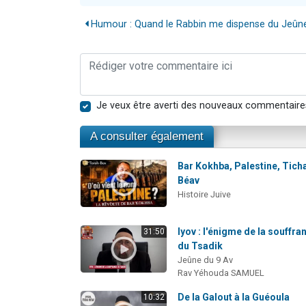
Humour : Quand le Rabbin me dispense du Jeûne.
Je veux être averti des nouveaux commentaire
A consulter également
Bar Kokhba, Palestine, Tich
Béav
Histoire Juive
Iyov : l'énigme de la souffra
31:50
du Tsadik
Jeûne du 9 Av
Rav Yéhouda SAMUEL
De la Galout à la Guéoula
10:32