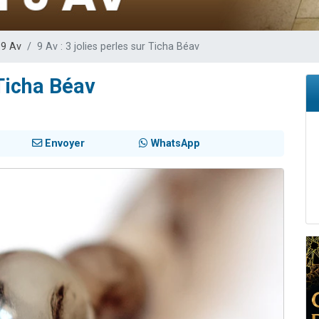
de donner son Maasser
49 places pour étudier en groupe sur Zoom
 9 Av
9 Av : 3 jolies perles sur Ticha Béav
ent de donner son Maasser
es viennent de faire un don pour 5 enfants déjà orphelins risquent de perdre
 Ticha Béav
viennent de nous rejoindre sur WhatsApp
Envoyer
WhatsApp