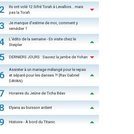
2
Ils ont volé 12 Sifré Torah à Levallois… mais
pas la Torah
3
Je manque d'estime de moi, comment y
remédier ?
4
L'édito de la semaine - En visite chez le
Steipler
5
DERNIERS JOURS : Sauvez la jambe de Yohan
Assister à un mariage mélangé pour le repas
6
et séparé pour les danses ?! (Rav Gabriel
DAYAN)
7
Horaires du Jeûne de Ticha Béav
8
Elyana au buisson ardent
9
Histoire - À bord du Titanic