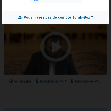
Il reste 49 places pour étudier en groupe sur Zoom
3 personnes viennent de nous rejoindre sur WhatsApp
Vous n'avez pas de compte Torah-Box ?
2 personnes viennent de nous rejoindre sur WhatsApp
2 nouvelles musiques dans Torah-Box Music
6 personnes viennent de nous rejoindre sur WhatsApp
54 minutes
Télécharger MP4
Télécharger MP3