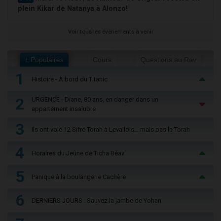
plein Kikar de Natanya à Alonzo!
Voir tous les événements à venir
+ Populaires
Cours
Questions au Rav
1
Histoire - À bord du Titanic
2
URGENCE - Diane, 80 ans, en danger dans un
appartement insalubre
3
Ils ont volé 12 Sifré Torah à Levallois… mais pas la Torah
4
Horaires du Jeûne de Ticha Béav
5
Panique à la boulangerie Cachère
6
DERNIERS JOURS : Sauvez la jambe de Yohan