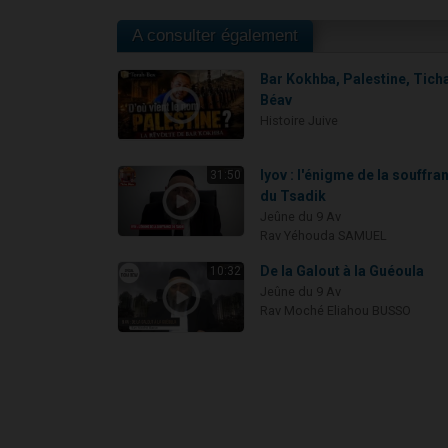
A consulter également
Bar Kokhba, Palestine, Tich
Béav
Histoire Juive
Iyov : l'énigme de la souffra
31:50
du Tsadik
Jeûne du 9 Av
Rav Yéhouda SAMUEL
De la Galout à la Guéoula
10:32
Jeûne du 9 Av
Rav Moché Eliahou BUSSO