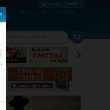
WhatsApp Torah-Box
Mon compte
Calendrier
Columbus
×
re
vertissements
Livres
Rabbanim
 ?
travers le temps