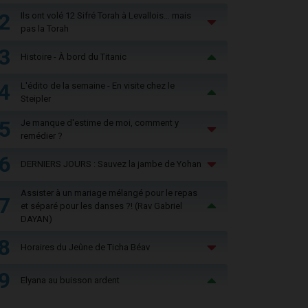
2
Ils ont volé 12 Sifré Torah à Levallois… mais
pas la Torah
3
Histoire - À bord du Titanic
4
L'édito de la semaine - En visite chez le
Steipler
5
Je manque d'estime de moi, comment y
remédier ?
6
DERNIERS JOURS : Sauvez la jambe de Yohan
Assister à un mariage mélangé pour le repas
7
et séparé pour les danses ?! (Rav Gabriel
DAYAN)
8
Horaires du Jeûne de Ticha Béav
9
Elyana au buisson ardent