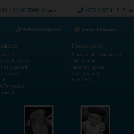
+33.1.80.20.5000
+972.2.37.41.515
France
Is
ources
L'association
ier Juif
A propos de l'association
(livre de prière)
Faire un don !
es de Chabbath
Mentions légales
 Torah-Box
Nous contacter
tion
Aide (FAQ)
t Torah-Box
 Version