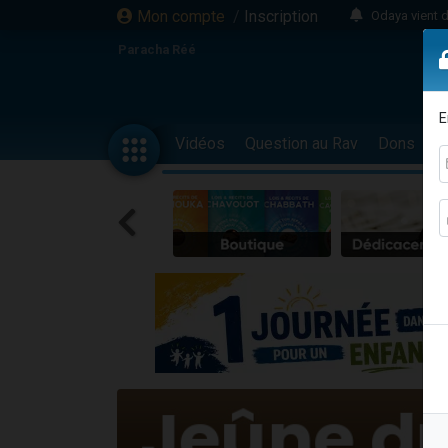
Mon compte
/
Inscription
Odaya vient 
3 personn
Paracha Réé
3 personn
2 personnes 
E
13 personnes
Vidéos
Question au Rav
Dons
F
12 nouve
30 perso
Il reste 
3 personnes 
2 personnes 
3 personnes 
2 nouvel
8 personn
Nouvelle émis
61 personnes