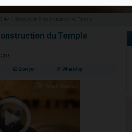
de donner son Maasser
49 places pour étudier en groupe sur Zoom
 9 Av
Destruction & reconstruction du Temple
ent de donner son Maasser
es viennent de faire un don pour 5 enfants déjà orphelins risquent de perdre
construction du Temple
viennent de nous rejoindre sur WhatsApp
t 2015
Envoyer
WhatsApp