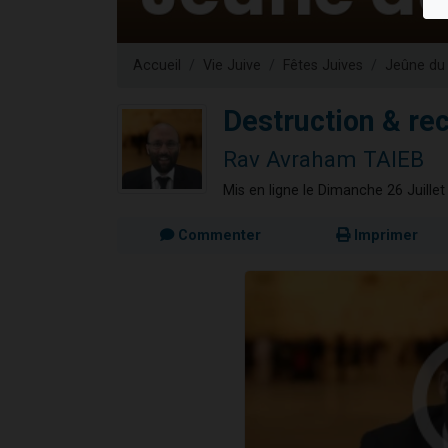
Ariel vient 
Il reste 
Accueil
Vie Juive
Fêtes Juives
Jeûne du
Nathaniel vi
6 personn
Destruction & re
3 personnes 
Rav Avraham TAIEB
Mis en ligne le Dimanche 26 Juille
Commenter
Imprimer