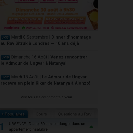
Mardi 8 Septembre |
Dinner d'hommage
J-33
au Rav Sitruk à Londres — 10 ans déjà
Dimanche 16 Août |
Venez rencontrer
J-10
le Admour de Ungvar à Natanya!
Mardi 18 Août |
Le Admour de Ungvar
J-12
recevra en plein Kikar de Natanya à Alonzo!
Voir tous les événements à venir
+ Populaires
Cours
Questions au Rav
1
URGENCE - Diane, 80 ans, en danger dans un
appartement insalubre