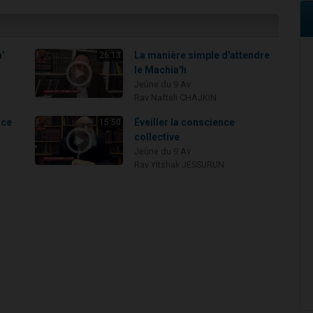
a’
La manière simple d'attendre
26:13
le Machia'h
Jeûne du 9 Av
Rav Naftali CHAJKIN
nce
Éveiller la conscience
15:50
collective
Jeûne du 9 Av
Rav Yitshak JESSURUN