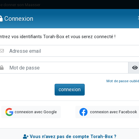
de donner son Maasser
es viennent de faire un don pour 5 jours de vacances aux Orphelins
Connexion
es viennent de faire un don pour Diane, 80 ans, dans un appartement insalub
viennent de nous rejoindre sur WhatsApp
ntrez vos identifiants Torah-Box et vous serez connecté !
 viennent de demander une bénédiction
emmes
Enfants
Etude sur Texte
Musique
Paracha
Di
lles musiques dans Torah-Box Music
nnes viennent de faire un don pour Sauvez la jambe de Yohan
49 places pour étudier en groupe sur Zoom
viennent de nous rejoindre sur WhatsApp
Mot de passe oublié
viennent de nous rejoindre sur WhatsApp
viennent de nous rejoindre sur WhatsApp
les musiques dans Torah-Box Music
connexion avec Google
connexion avec Facebook
es viennent de faire un don pour Tsédaka : pauvres d'Israel
sion radio : Visions de grandeur n°104 : Le Chabbath et le Birkat Hamazone à 
 viennent de demander une bénédiction
Vous n'avez pas de compte Torah-Box ?