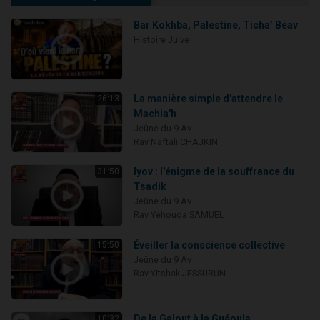
Bar Kokhba, Palestine, Ticha’ Béav
Histoire Juive
La manière simple d'attendre le
26:13
Machia'h
Jeûne du 9 Av
Rav Naftali CHAJKIN
Iyov : l'énigme de la souffrance du
31:50
Tsadik
Jeûne du 9 Av
Rav Yéhouda SAMUEL
Éveiller la conscience collective
15:50
Jeûne du 9 Av
Rav Yitshak JESSURUN
De la Galout à la Guéoula
10:32