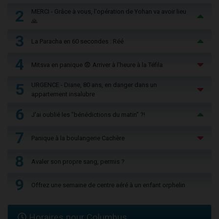
2
MERCI - Grâce à vous, l'opération de Yohan va avoir lieu
🙏
3
La Paracha en 60 secondes : Réé
4
Mitsva en panique 😨 Arriver à l'heure à la Téfila
5
URGENCE - Diane, 80 ans, en danger dans un
appartement insalubre
6
J'ai oublié les "bénédictions du matin" ?!
7
Panique à la boulangerie Cachère
8
Avaler son propre sang, permis ?
9
Offrez une semaine de centre aéré à un enfant orphelin
Horaires pour Columbus