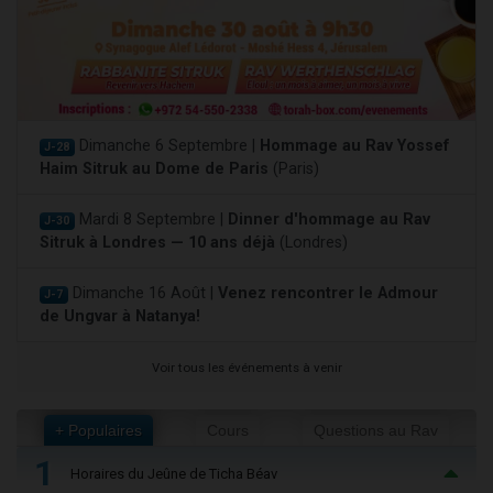
Dimanche 6 Septembre |
Hommage au Rav Yossef
J-28
Haim Sitruk au Dome de Paris
(Paris)
Mardi 8 Septembre |
Dinner d'hommage au Rav
J-30
Sitruk à Londres — 10 ans déjà
(Londres)
Dimanche 16 Août |
Venez rencontrer le Admour
J-7
de Ungvar à Natanya!
Voir tous les événements à venir
+ Populaires
Cours
Questions au Rav
1
Horaires du Jeûne de Ticha Béav