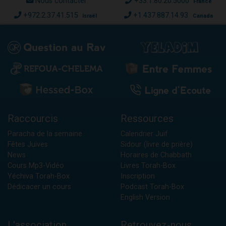
Nous contacter
+33.1.80.20.5000
France
+972.2.37.41.515
+1.437.887.14.93
Israël
Canada
Raccourcis
Ressources
Paracha de la semaine
Calendrier Juif
Fêtes Juives
Sidour (livre de prière)
News
Horaires de Chabbath
Cours Mp3-Vidéo
Livres Torah-Box
Yéchiva Torah-Box
Inscription
Dédicacer un cours
Podcast Torah-Box
English Version
L'association
Retrouvez-nous...