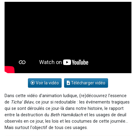
Nouvelle émission radio : Visions de grandeur n°104 : Le Chabbath et le Birkat Hamazone à travers le temps
61 personnes viennent de demander une bénédiction
Ariel vient de donner son Maasser
Il reste 49 places pour étudier en groupe sur Zoom
Eva vient de donner son Maasser
Voir la vidéo
Télécharger vidéo
Dans cette vidéo d'animation ludique, (re)découvrez l'essence
de
Ticha' Béav
, ce jour si redoutable : les événements tragiques
qui se sont déroulés ce jour-là dans notre histoire, le rapport
entre la destruction du
Beth Hamikdach
et les usages de deuil
observés en ce jour, les lois et les coutumes de cette journée...
Mais surtout l'objectif de tous ces usages.