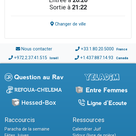
Entrée à
20:20
Sortie à
21:22
Changer de ville
Nous contacter
+33.1.80.20.5000
France
+972.2.37.41.515
+1.437.887.14.93
Israël
Canada
Raccourcis
Ressources
Paracha de la semaine
Calendrier Juif
Fêtes Juives
Sidour (livre de prière)