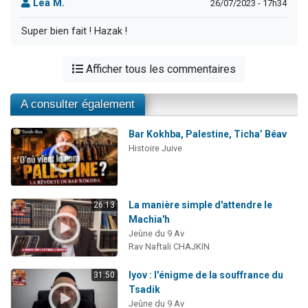
Léa M.
26/07/2023 - 17h34
Super bien fait ! Hazak !
Afficher tous les commentaires
A consulter également
Bar Kokhba, Palestine, Ticha’ Béav
Histoire Juive
La manière simple d'attendre le
26:13
Machia'h
Jeûne du 9 Av
Rav Naftali CHAJKIN
Iyov : l'énigme de la souffrance du
31:50
Tsadik
Jeûne du 9 Av