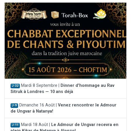
Mardi 8 Septembre |
Dinner d'hommage au Rav
J-32
Sitruk à Londres — 10 ans déjà
Dimanche 16 Août |
Venez rencontrer le Admour
J-9
de Ungvar à Natanya!
Mardi 18 Août |
Le Admour de Ungvar recevra en
J-11
plein Kikar de Natanya à Alonzo!