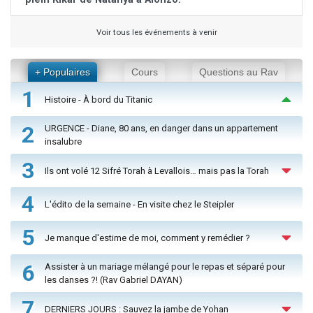
Voir tous les événements à venir
+ Populaires
Cours
Questions au Rav
1
Histoire - À bord du Titanic
2
URGENCE - Diane, 80 ans, en danger dans un appartement
insalubre
3
Ils ont volé 12 Sifré Torah à Levallois… mais pas la Torah
4
L'édito de la semaine - En visite chez le Steipler
5
Je manque d'estime de moi, comment y remédier ?
6
Assister à un mariage mélangé pour le repas et séparé pour
les danses ?! (Rav Gabriel DAYAN)
7
DERNIERS JOURS : Sauvez la jambe de Yohan