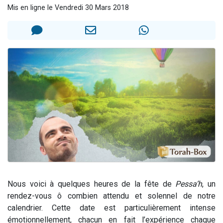
Mis en ligne le Vendredi 30 Mars 2018
Nouvelle émission radio : Visions de grandeur n°104 : Le Chabbath et le Birkat Hamazone à travers le temps
61 personnes viennent de demander une bénédiction
Ariel vient de donner son Maasser
Il reste 49 places pour étudier en groupe sur Zoom
Eva vient de donner son Maasser
Nous voici à quelques heures de la fête de
Pessa’h
, un
rendez-vous ô combien attendu et solennel de notre
calendrier. Cette date est particulièrement intense
émotionnellement, chacun en fait l’expérience chaque