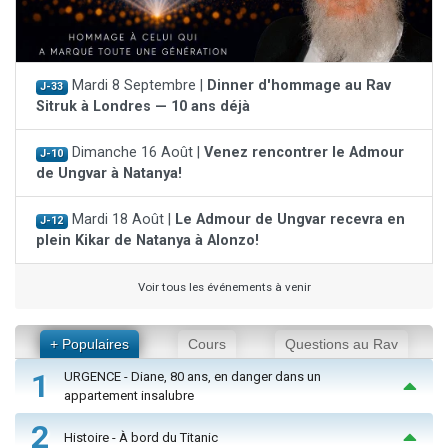
Mardi 8 Septembre |
Dinner d'hommage au Rav
J-33
Sitruk à Londres — 10 ans déjà
Dimanche 16 Août |
Venez rencontrer le Admour
J-10
de Ungvar à Natanya!
Mardi 18 Août |
Le Admour de Ungvar recevra en
J-12
plein Kikar de Natanya à Alonzo!
Voir tous les événements à venir
+ Populaires
Cours
Questions au Rav
1
URGENCE - Diane, 80 ans, en danger dans un
appartement insalubre
2
Histoire - À bord du Titanic