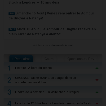
Sitruk à Londres — 10 ans déjà
Dimanche 16 Août |
Venez rencontrer le Admour
J-9
de Ungvar à Natanya!
Mardi 18 Août |
Le Admour de Ungvar recevra en
J-11
plein Kikar de Natanya à Alonzo!
Voir tous les événements à venir
+ Populaires
Cours
Questions au Rav
1
Histoire - À bord du Titanic
2
URGENCE - Diane, 80 ans, en danger dans un
appartement insalubre
3
L'édito de la semaine - En visite chez le Steipler
4
Ils ont volé 12 Sifré Torah à Levallois… mais pas la Torah