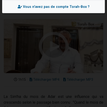
Nouvelle émission radio : Visions de grandeur n°104 : Le Chabbath et le Birkat Hamazone à travers le temps
Vous n'avez pas de compte Torah-Box ?
61 personnes viennent de demander une bénédiction
Ariel vient de donner son Maasser
Il reste 49 places pour étudier en groupe sur Zoom
Eva vient de donner son Maasser
1h15
Télécharger MP4
Télécharger MP3
La Sim'ha du mois de Adar est une influence qui va
crescendo selon le passage bien connu : "Quand le mois de