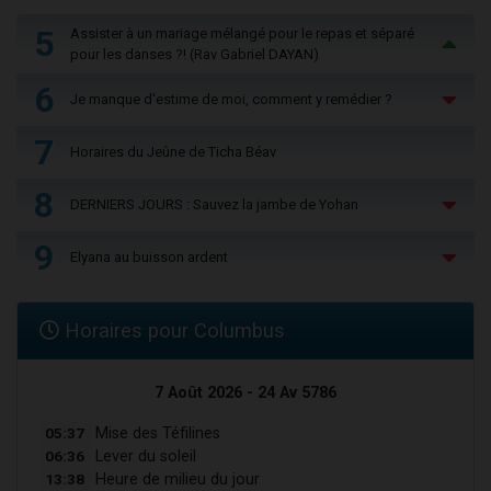
5
Assister à un mariage mélangé pour le repas et séparé
pour les danses ?! (Rav Gabriel DAYAN)
6
Je manque d'estime de moi, comment y remédier ?
7
Horaires du Jeûne de Ticha Béav
8
DERNIERS JOURS : Sauvez la jambe de Yohan
9
Elyana au buisson ardent
Horaires pour Columbus
7 Août 2026 - 24 Av 5786
05:37
Mise des Téfilines
06:36
Lever du soleil
13:38
Heure de milieu du jour