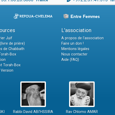
France
Is
ources
L'association
ier Juif
A propos de l'association
(livre de prière)
Faire un don !
es de Chabbath
Mentions légales
 Torah-Box
Nous contacter
tion
Aide (FAQ)
t Torah-Box
 Version
SKI
Rabbi David ABI'HSSIRA
Rav Chlomo AMAR