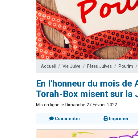
17 personnes
4 personnes 
Il reste 
Eva vient de
Eli vient de 
Accueil
Vie Juive
Fêtes Juives
Pourim
En l’honneur du mois de A
Torah-Box misent sur la J
Mis en ligne le Dimanche 27 Février 2022
Commenter
Imprimer