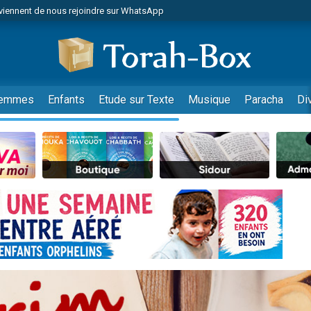
viennent de nous rejoindre sur WhatsApp
r vient de donner son Maasser
nes viennent de faire un don pour Événements Torah-Box
es viennent de faire un don pour Tsédaka : pauvres d'Israel
viennent de nous rejoindre sur WhatsApp
emmes
Enfants
Etude sur Texte
Musique
Paracha
Di
 viennent de demander une bénédiction
es viennent de faire un don pour Diane, 80 ans, dans un appartement insalub
49 places pour étudier en groupe sur Zoom
viennent de nous rejoindre sur WhatsApp
 viennent de demander une bénédiction
49 places pour étudier en groupe sur Zoom
viennent de nous rejoindre sur WhatsApp
viennent de nous rejoindre sur WhatsApp
es viennent de faire un don pour Reloger Rivka, 6 enfants, victime de violences
es viennent de faire un don pour 1 Journée de Vacances Pour les Enfants