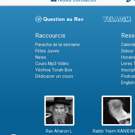
Raccourcis
Ress
Paracha de la semaine
Calendr
Fêtes Juives
Sidour 
News
Horair
Cours Mp3-Vidéo
Livres
Yéchiva Torah-Box
Inscrip
Dédicacer un cours
Podcas
English
Rav Aharon L.
Rabbi 'Haïm KANIEW