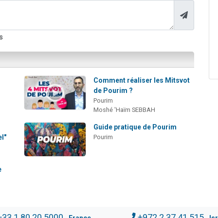
s
Comment réaliser les Mitsvot
de Pourim ?
Pourim
Moshé 'Haïm SEBBAH
Guide pratique de Pourim
l"
Pourim
e
+33.1.80.20.5000
+972.2.37.41.515