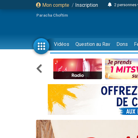
Mon compte
/
Inscription
2 personnes 
Lisbel Esthe
Paracha Choftim
3 person
2 personn
3 personnes 
Vidéos
Question au Rav
Dons
F
11 personnes
3 personn
Il reste 
2 personnes 
29 personnes
Il reste 
2 personnes 
6 personnes 
4 personn
2 personn