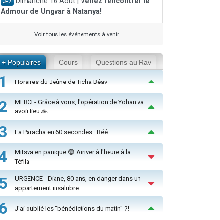
Dimanche 16 Août |
Venez rencontrer le
J-7
Admour de Ungvar à Natanya!
Voir tous les événements à venir
+ Populaires
Cours
Questions au Rav
1
Horaires du Jeûne de Ticha Béav
2
MERCI - Grâce à vous, l'opération de Yohan va
avoir lieu 🙏
3
La Paracha en 60 secondes : Réé
4
Mitsva en panique 😨 Arriver à l'heure à la
Téfila
5
URGENCE - Diane, 80 ans, en danger dans un
appartement insalubre
6
J'ai oublié les "bénédictions du matin" ?!