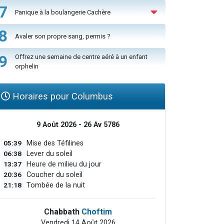
7
Panique à la boulangerie Cachère
8
Avaler son propre sang, permis ?
9
Offrez une semaine de centre aéré à un enfant
orphelin
Horaires pour Columbus
9 Août 2026 - 26 Av 5786
05:39
Mise des Téfilines
06:38
Lever du soleil
13:37
Heure de milieu du jour
20:36
Coucher du soleil
21:18
Tombée de la nuit
Chabbath
Choftim
Vendredi 14 Août 2026