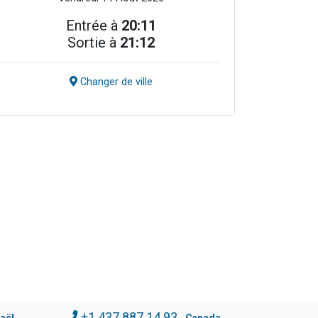
Entrée à
20:11
Sortie à
21:12
Changer de ville
+1.437.887.14.93