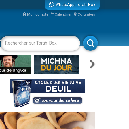
WhatsApp Torah-Box
Mon compte
Calendrier
Columbus
vertissements
Livres
Rabbanim
re
...