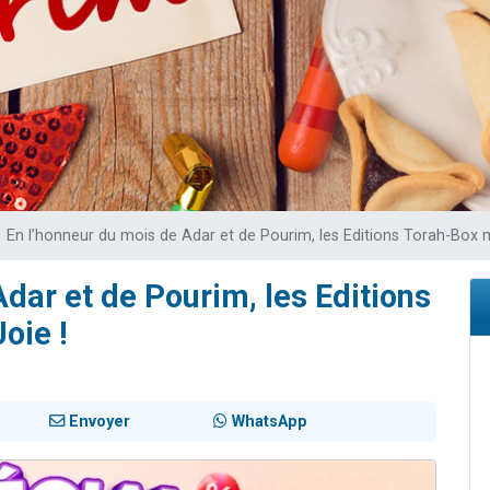
 viennent de demander une bénédiction
viennent de nous rejoindre sur WhatsApp
49 places pour étudier en groupe sur Zoom
 donner son Maasser
donner son Maasser
En l’honneur du mois de Adar et de Pourim, les Editions Torah-Box mi
dar et de Pourim, les Editions
oie !
Envoyer
WhatsApp