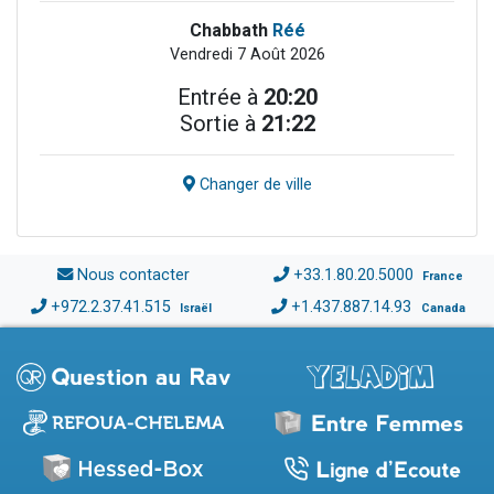
Chabbath
Réé
Vendredi 7 Août 2026
Entrée à
20:20
Sortie à
21:22
Changer de ville
Nous contacter
+33.1.80.20.5000
France
+972.2.37.41.515
+1.437.887.14.93
Israël
Canada