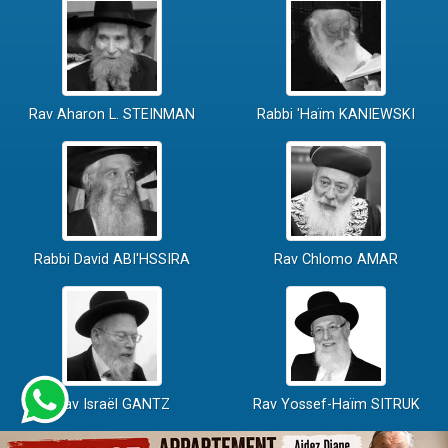
Rav Aharon L. STEINMAN
Rabbi 'Haïm KANIEWSKI
Rabbi David ABI'HSSIRA
Rav Chlomo AMAR
Rav Israël GANTZ
Rav Yossef-Haïm SITRUK