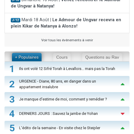
J-10
de Ungvar à Natanya!
Mardi 18 Août |
Le Admour de Ungvar recevra en
J-12
plein Kikar de Natanya à Alonzo!
Voir tous les événements à venir
+ Populaires
Cours
Questions au Rav
1
Ils ont volé 12 Sifré Torah à Levallois… mais pas la Torah
2
URGENCE - Diane, 80 ans, en danger dans un
appartement insalubre
3
Je manque d'estime de moi, comment y remédier ?
4
DERNIERS JOURS : Sauvez la jambe de Yohan
5
L'édito de la semaine - En visite chez le Steipler