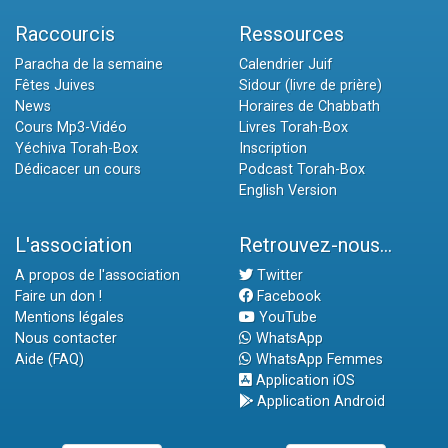
Raccourcis
Ressources
Paracha de la semaine
Calendrier Juif
Fêtes Juives
Sidour (livre de prière)
News
Horaires de Chabbath
Cours Mp3-Vidéo
Livres Torah-Box
Yéchiva Torah-Box
Inscription
Dédicacer un cours
Podcast Torah-Box
English Version
L'association
Retrouvez-nous...
A propos de l'association
Twitter
Faire un don !
Facebook
Mentions légales
YouTube
Nous contacter
WhatsApp
Aide (FAQ)
WhatsApp Femmes
Application iOS
Application Android