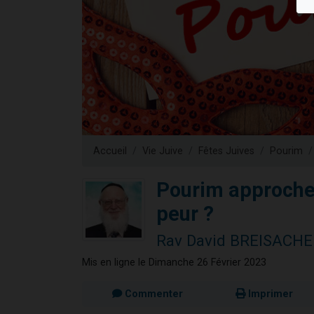
4 personnes 
3 personnes 
3 personn
Odaya vient 
2 personn
Accueil
Vie Juive
Fêtes Juives
Pourim
Pourim approche 
peur ?
Rav David BREISACH
Mis en ligne le Dimanche 26 Février 2023
Commenter
Imprimer