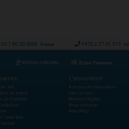
+33.1.80.20.5000
+972.2.37.41.515
France
Is
ources
L'association
ier Juif
A propos de l'association
(livre de prière)
Faire un don !
es de Chabbath
Mentions légales
 Torah-Box
Nous contacter
tion
Aide (FAQ)
t Torah-Box
 Version