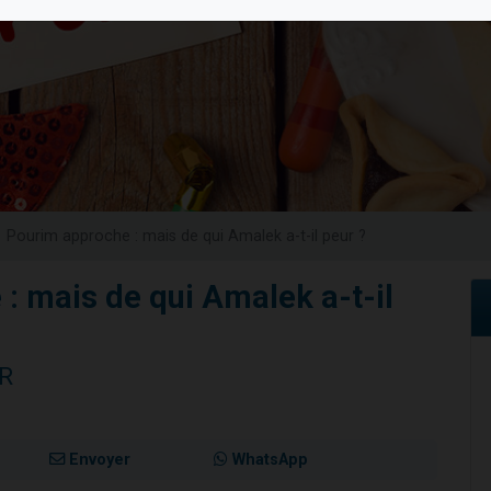
viennent de nous rejoindre sur WhatsApp
viennent de nous rejoindre sur WhatsApp
es viennent de faire un don pour 5 jours de vacances aux Orphelins
de donner son Maasser
es viennent de faire un don pour Tsédaka : pauvres d'Israel
Pourim approche : mais de qui Amalek a-t-il peur ?
: mais de qui Amalek a-t-il
ER
Envoyer
WhatsApp