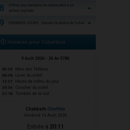
8
Offrez une semaine de centre aéré à un
enfant orphelin
9
DERNIERS JOURS : Sauvez la jambe de Yohan
Horaires pour Columbus
9 Août 2026 - 26 Av 5786
05:39
Mise des Téfilines
06:38
Lever du soleil
13:37
Heure de milieu du jour
20:36
Coucher du soleil
21:18
Tombée de la nuit
Chabbath
Choftim
Vendredi 14 Août 2026
Entrée à
20:11