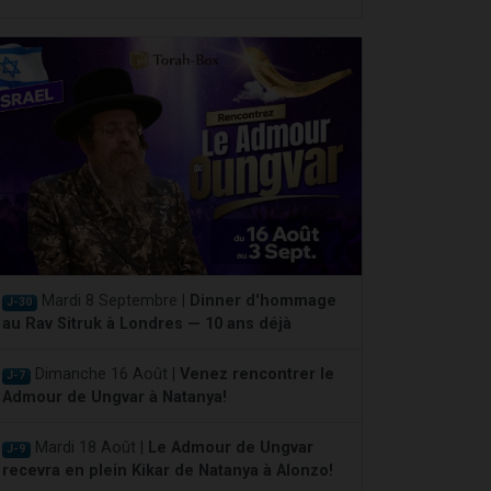
Mardi 8 Septembre |
Dinner d'hommage
J-30
au Rav Sitruk à Londres — 10 ans déjà
Dimanche 16 Août |
Venez rencontrer le
J-7
Admour de Ungvar à Natanya!
Mardi 18 Août |
Le Admour de Ungvar
J-9
recevra en plein Kikar de Natanya à Alonzo!