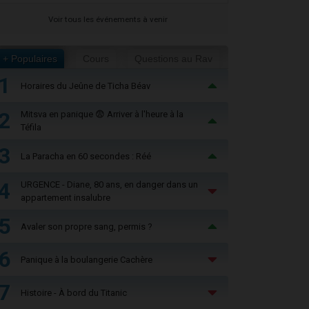
Voir tous les événements à venir
+ Populaires
Cours
Questions au Rav
1
Horaires du Jeûne de Ticha Béav
2
Mitsva en panique 😨 Arriver à l'heure à la
Téfila
3
La Paracha en 60 secondes : Réé
4
URGENCE - Diane, 80 ans, en danger dans un
appartement insalubre
5
Avaler son propre sang, permis ?
6
Panique à la boulangerie Cachère
7
Histoire - À bord du Titanic