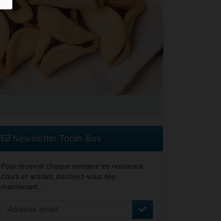
Newsletter Torah-Box
Pour recevoir chaque semaine les nouveaux
cours et articles, inscrivez-vous dès
maintenant :