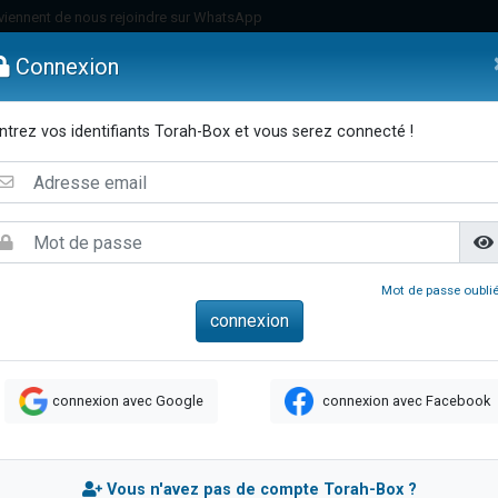
viennent de nous rejoindre sur WhatsApp
 viennent de demander une bénédiction
Connexion
es viennent de faire un don pour Diane, 80 ans, dans un appartement insalub
49 places pour étudier en groupe sur Zoom
ntrez vos identifiants Torah-Box et vous serez connecté !
viennent de nous rejoindre sur WhatsApp
emmes
Enfants
Etude sur Texte
Musique
Paracha
Di
 viennent de demander une bénédiction
49 places pour étudier en groupe sur Zoom
viennent de nous rejoindre sur WhatsApp
viennent de nous rejoindre sur WhatsApp
Mot de passe oublié
es viennent de faire un don pour Reloger Rivka, 6 enfants, victime de violences
es viennent de faire un don pour 1 Journée de Vacances Pour les Enfants
viennent de nous rejoindre sur WhatsApp
connexion avec Google
connexion avec Facebook
 viennent de demander une bénédiction
49 places pour étudier en groupe sur Zoom
 donner son Maasser
Vous n'avez pas de compte Torah-Box ?