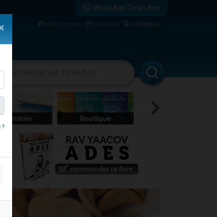
WhatsApp Torah-Box
Mon compte
Calendrier
Columbus
×
re
vertissements
Livres
Rabbanim
 ?
...