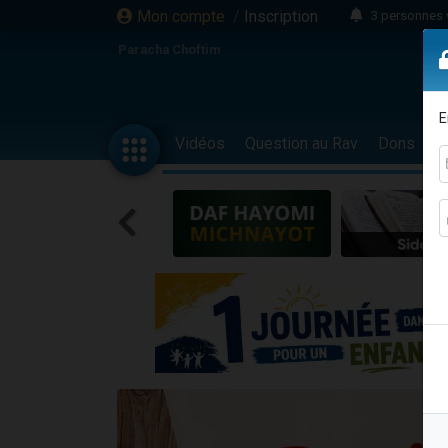
Mon compte
/
Inscription
3 personnes 
11 personnes
Paracha Choftim
3 personn
Il reste 
E
2 personnes 
Vidéos
Question au Rav
Dons
F
29 personnes
Il reste 
2 personnes 
6 personnes 
4 personn
2 personn
4 personnes 
17 personnes
Il reste 
Eva vient de