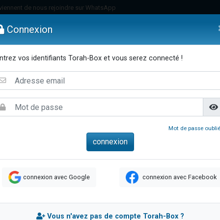
viennent de nous rejoindre sur WhatsApp
viennent de nous rejoindre sur WhatsApp
Connexion
de donner son Maasser
es viennent de faire un don pour 5 jours de vacances aux Orphelins
ntrez vos identifiants Torah-Box et vous serez connecté !
es viennent de faire un don pour Diane, 80 ans, dans un appartement insalub
emmes
Enfants
Etude sur Texte
Musique
Paracha
Di
 viennent de demander une bénédiction
viennent de nous rejoindre sur WhatsApp
nnes viennent de faire un don pour Sauvez la jambe de Yohan
49 places pour étudier en groupe sur Zoom
Mot de passe oublié
lles musiques dans Torah-Box Music
viennent de nous rejoindre sur WhatsApp
viennent de nous rejoindre sur WhatsApp
connexion avec Google
connexion avec Facebook
viennent de nous rejoindre sur WhatsApp
les musiques dans Torah-Box Music
es viennent de faire un don pour Tsédaka : pauvres d'Israel
Vous n'avez pas de compte Torah-Box ?