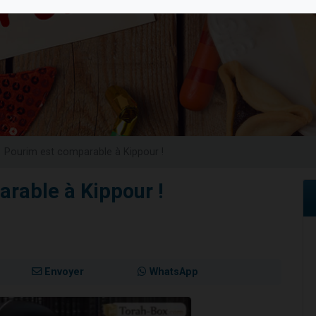
sion radio : Visions de grandeur n°104 : Le Chabbath et le Birkat Hamazone à 
 viennent de demander une bénédiction
de donner son Maasser
49 places pour étudier en groupe sur Zoom
 donner son Maasser
Pourim est comparable à Kippour !
rable à Kippour !
Envoyer
WhatsApp