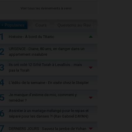
Voir tous les événements à venir
+ Populaires
Cours
Questions au Rav
1
Histoire - À bord du Titanic
2
URGENCE - Diane, 80 ans, en danger dans un
appartement insalubre
3
Ils ont volé 12 Sifré Torah à Levallois… mais
pas la Torah
4
L'édito de la semaine - En visite chez le Steipler
5
Je manque d'estime de moi, comment y
remédier ?
6
Assister à un mariage mélangé pour le repas et
séparé pour les danses ?! (Rav Gabriel DAYAN)
7
DERNIERS JOURS : Sauvez la jambe de Yohan