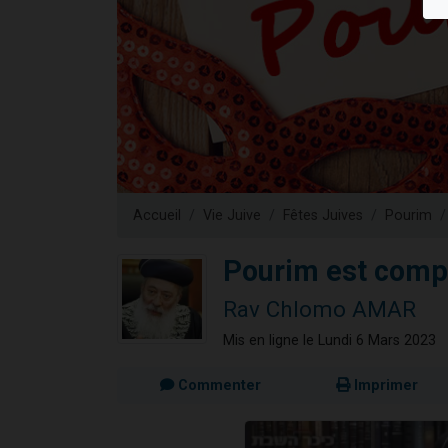
Nouvelle émis
61 personnes
Ariel vient 
Il reste 
Eva vient de
Accueil
Vie Juive
Fêtes Juives
Pourim
Pourim est compa
Rav Chlomo AMAR
Mis en ligne le Lundi 6 Mars 2023
Commenter
Imprimer