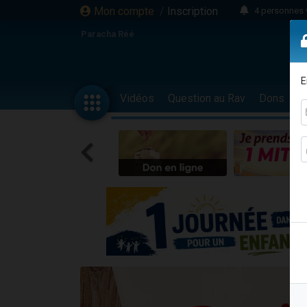
Mon compte
/
Inscription
4 personnes 
3 personnes 
Paracha Réé
Odaya vient 
3 personn
E
3 personn
Vidéos
Question au Rav
Dons
F
13 personnes
2 personnes 
30 perso
Il reste 
12 nouve
3 personnes 
2 personnes 
3 personnes 
2 nouvel
8 personn