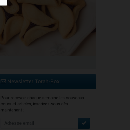
travers le temps
Newsletter Torah-Box
Pour recevoir chaque semaine les nouveaux
cours et articles, inscrivez-vous dès
maintenant :