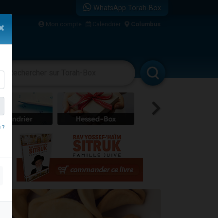
WhatsApp Torah-Box
Mon compte
Calendrier
Columbus
×
re
vertissements
Livres
Rabbanim
 ?