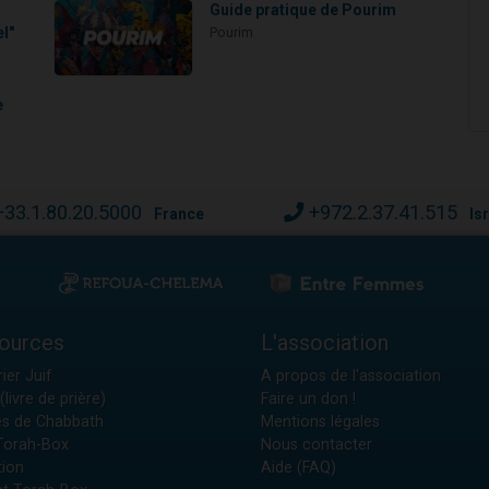
Guide pratique de Pourim
l"
Pourim
e
+33.1.80.20.5000
+972.2.37.41.515
France
Is
ources
L'association
ier Juif
A propos de l'association
(livre de prière)
Faire un don !
es de Chabbath
Mentions légales
 Torah-Box
Nous contacter
tion
Aide (FAQ)