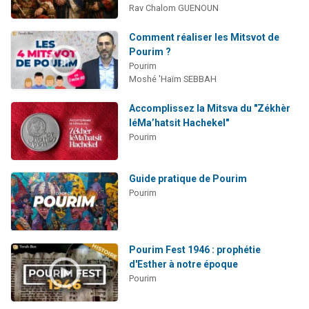
Rav Chalom GUENOUN
Comment réaliser les Mitsvot de
Pourim ?
Pourim
Moshé 'Haïm SEBBAH
Accomplissez la Mitsva du "Zékhèr
léMa’hatsit Hachekel"
Pourim
Guide pratique de Pourim
Pourim
Pourim Fest 1946 : prophétie
d'Esther à notre époque
Pourim