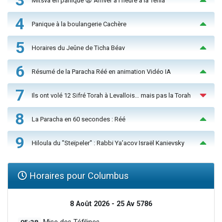
3
Mitsva en panique 😨 Arriver à l'heure à la Téfila
4
Panique à la boulangerie Cachère
5
Horaires du Jeûne de Ticha Béav
6
Résumé de la Paracha Réé en animation Vidéo IA
7
Ils ont volé 12 Sifré Torah à Levallois… mais pas la Torah
8
La Paracha en 60 secondes : Réé
9
Hiloula du "Steïpeler" : Rabbi Ya’acov Israël Kanievsky
Horaires pour Columbus
8 Août 2026 - 25 Av 5786