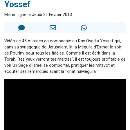
Yossef
Il reste 49 places pour étudier en groupe sur Zoom
12 nouvelles musiques dans Torah-Box Music
Mis en ligne le Jeudi 21 Février 2013
3 personnes viennent de nous rejoindre sur WhatsApp
2 personnes viennent de nous rejoindre sur WhatsApp
2 personnes viennent de nous rejoindre sur WhatsApp
Vidéo de 45 minutes en compagnie du Rav Ovadia Yossef qui,
dans sa synagogue de Jerusalem, lit la Méguila d'Esther le soir
de Pourim, pour tous les fidèles. Comme il est écrit dans la
Torah, "tes yeux verront tes maîtres", il est toujours profitable de
voir un Sage d'Israel se comporter, pratiquer les mitsvot et
écouter ses remarques avant la "Kriat haMéguila" :