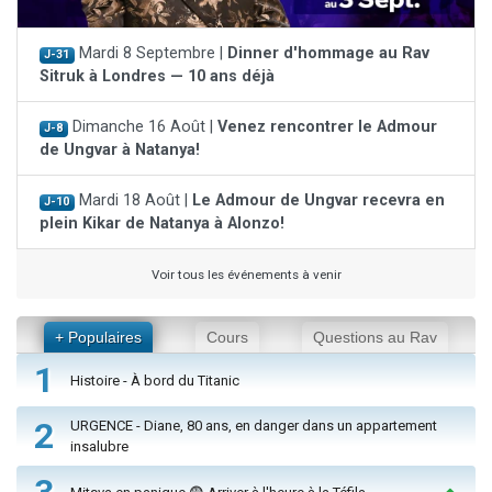
Mardi 8 Septembre |
Dinner d'hommage au Rav
J-31
Sitruk à Londres — 10 ans déjà
Dimanche 16 Août |
Venez rencontrer le Admour
J-8
de Ungvar à Natanya!
Mardi 18 Août |
Le Admour de Ungvar recevra en
J-10
plein Kikar de Natanya à Alonzo!
Voir tous les événements à venir
+ Populaires
Cours
Questions au Rav
1
Histoire - À bord du Titanic
2
URGENCE - Diane, 80 ans, en danger dans un appartement
insalubre