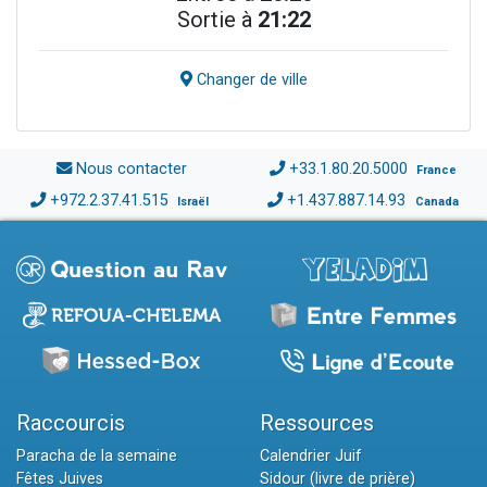
Sortie à
21:22
Changer de ville
Nous contacter
+33.1.80.20.5000
France
+972.2.37.41.515
+1.437.887.14.93
Israël
Canada
Raccourcis
Ressources
Paracha de la semaine
Calendrier Juif
Fêtes Juives
Sidour (livre de prière)