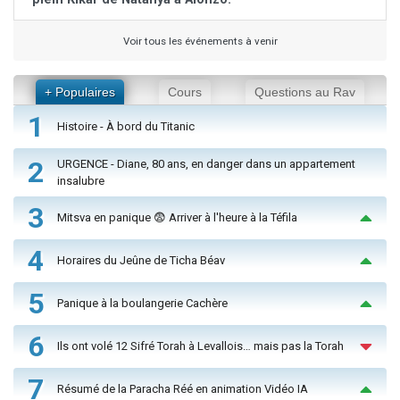
Voir tous les événements à venir
+ Populaires
Cours
Questions au Rav
1
Histoire - À bord du Titanic
2
URGENCE - Diane, 80 ans, en danger dans un appartement
insalubre
3
Mitsva en panique 😨 Arriver à l'heure à la Téfila
4
Horaires du Jeûne de Ticha Béav
5
Panique à la boulangerie Cachère
6
Ils ont volé 12 Sifré Torah à Levallois… mais pas la Torah
7
Résumé de la Paracha Réé en animation Vidéo IA