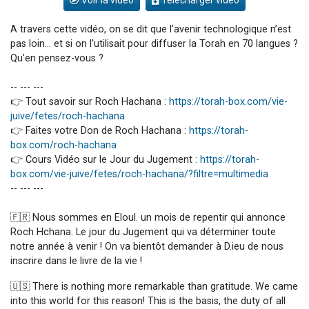
Voir la vidéo
Télécharger vidéo
A travers cette vidéo, on se dit que l'avenir technologique n’est
pas loin… et si on l'utilisait pour diffuser la Torah en 70 langues ?
Qu'en pensez-vous ?
-- --- ---
👉 Tout savoir sur Roch Hachana :
https://torah-box.com/vie-
juive/fetes/roch-hachana
👉 Faites votre Don de Roch Hachana :
https://torah-
box.com/roch-hachana
👉 Cours Vidéo sur le Jour du Jugement :
https://torah-
box.com/vie-juive/fetes/roch-hachana/?filtre=multimedia
-- --- ---
🇫🇷 Nous sommes en Eloul. un mois de repentir qui annonce
Roch Hchana. Le jour du Jugement qui va déterminer toute
notre année à venir ! On va bientôt demander à D.ieu de nous
inscrire dans le livre de la vie !
🇺🇸 There is nothing more remarkable than gratitude. We came
into this world for this reason! This is the basis, the duty of all