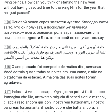
living beings. How can you think of starting the new year
without having devoted time to thanking Him for the year that
has just passed?
🇷🇺 Основой основ еврея является чувство благодарности
за то, что он получает, а поскольку Б-г является
источником всего, основная роль еврея заключается в
признании щедрости Б-га, от которой он получает пользу.
🇲🇦 كلمة "يهودي" في العبرية تأتي من جذر كلمة "شكرا". بالطبع يجب
علينا أن ندرس التوراة، ونحسن التصرف مع جارنا، ونقرأ الكتب الأخلاقية،
ولكن هنا نتحدث عن أسس الأسس...
🇧🇷 O ano passado foi composto de muitos dias, semanas.
Você dormia quase todas as noites em uma cama, e não na
plataforma da estação. A maioria das suas noites foram
agradáveis.
🇮🇹 Indossavi vestiti e scarpe. Ogni giorno potevi farti la doccia.
Immagina che Dio, attraverso migliaia di benedizioni e miracoli,
ci abbia reso ancora qui, con i nostri reni funzionanti, il nostro
pancreas funzionante, il nostro cuore che batte ancora, la