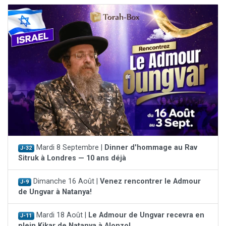
Mardi 8 Septembre |
Dinner d'hommage au Rav
J-32
Sitruk à Londres — 10 ans déjà
Dimanche 16 Août |
Venez rencontrer le Admour
J-9
de Ungvar à Natanya!
Mardi 18 Août |
Le Admour de Ungvar recevra en
J-11
plein Kikar de Natanya à Alonzo!