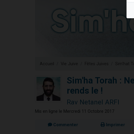
17 personnes
4 personnes 
Il reste 
Eva vient de
Eli vient de 
Accueil
Vie Juive
Fêtes Juives
Sim'hat T
Sim'ha Torah : Ne
rends le !
Rav Netanel ARFI
Mis en ligne le Mercredi 11 Octobre 2017
Commenter
Imprimer