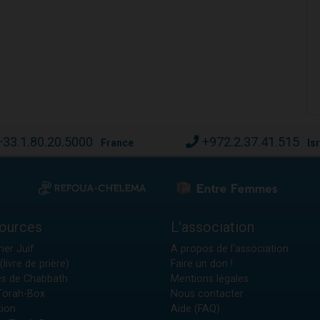
+33.1.80.20.5000
+972.2.37.41.515
France
Is
ources
L'association
ier Juif
A propos de l'association
(livre de prière)
Faire un don !
es de Chabbath
Mentions légales
 Torah-Box
Nous contacter
tion
Aide (FAQ)