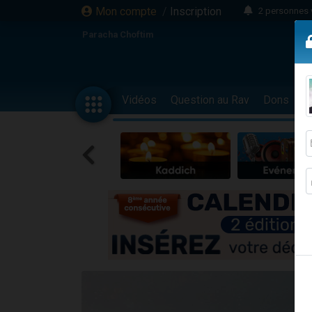
Mon compte
/
Inscription
2 personnes 
Lisbel Esthe
Paracha Choftim
3 person
2 personn
3 personnes 
Vidéos
Question au Rav
Dons
F
11 personnes
3 personn
Il reste 
2 personnes 
29 personnes
Il reste 
2 personnes 
6 personnes 
4 personn
2 personn