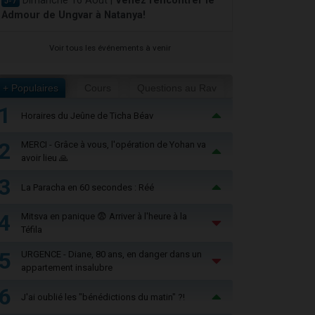
Dimanche 16 Août |
Venez rencontrer le
J-7
Admour de Ungvar à Natanya!
Voir tous les événements à venir
+ Populaires
Cours
Questions au Rav
1
Horaires du Jeûne de Ticha Béav
2
MERCI - Grâce à vous, l'opération de Yohan va
avoir lieu 🙏
3
La Paracha en 60 secondes : Réé
4
Mitsva en panique 😨 Arriver à l'heure à la
Téfila
5
URGENCE - Diane, 80 ans, en danger dans un
appartement insalubre
6
J'ai oublié les "bénédictions du matin" ?!