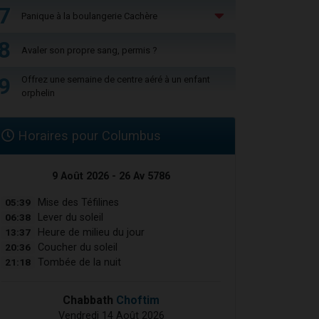
7
Panique à la boulangerie Cachère
8
Avaler son propre sang, permis ?
9
Offrez une semaine de centre aéré à un enfant
orphelin
Horaires pour Columbus
9 Août 2026 - 26 Av 5786
05:39
Mise des Téfilines
06:38
Lever du soleil
13:37
Heure de milieu du jour
20:36
Coucher du soleil
21:18
Tombée de la nuit
Chabbath
Choftim
Vendredi 14 Août 2026