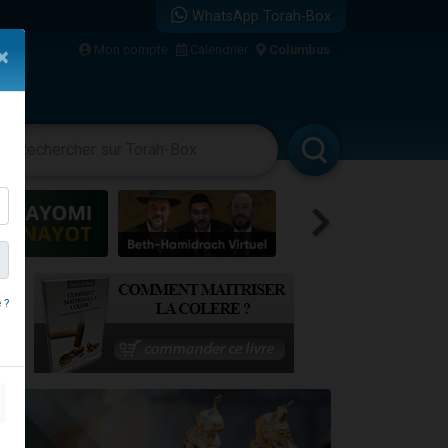
WhatsApp Torah-Box
Mon compte
Calendrier
Columbus
×
vertissements
Livres
Rabbanim
re
 ?
...