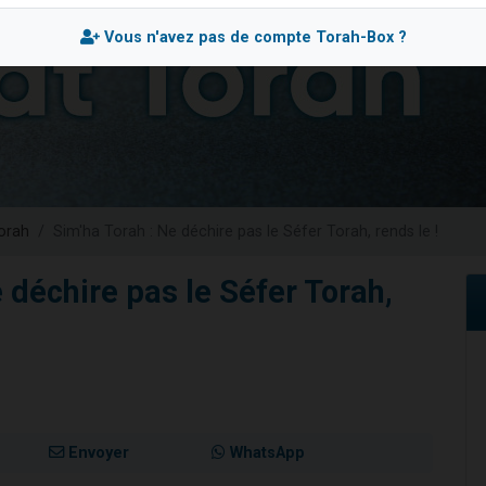
 viennent de demander une bénédiction
Vous n'avez pas de compte Torah-Box ?
viennent de nous rejoindre sur WhatsApp
49 places pour étudier en groupe sur Zoom
 donner son Maasser
donner son Maasser
orah
Sim'ha Torah : Ne déchire pas le Séfer Torah, rends le !
 déchire pas le Séfer Torah,
Envoyer
WhatsApp