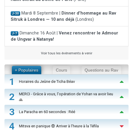
Mardi 8 Septembre |
Dinner d'hommage au Rav
J-30
Sitruk à Londres — 10 ans déjà
(Londres)
Dimanche 16 Août |
Venez rencontrer le Admour
J-7
de Ungvar à Natanya!
Voir tous les événements à venir
+ Populaires
Cours
Questions au Rav
1
Horaires du Jeûne de Ticha Béav
2
MERCI - Grâce à vous, l'opération de Yohan va avoir lieu
🙏
3
La Paracha en 60 secondes : Réé
4
Mitsva en panique 😨 Arriver à l'heure à la Téfila