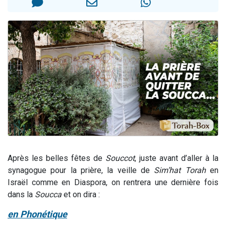
17 personnes viennent de demander une bénédiction
4 personnes viennent de nous rejoindre sur WhatsApp
Il reste 49 places pour étudier en groupe sur Zoom
Eva vient de donner son Maasser
Eli vient de donner son Maasser
Après les belles fêtes de
Souccot
, juste avant d’aller à la
synagogue pour la prière, la veille de
Sim’hat Torah
en
Israël comme en Diaspora, on rentrera une dernière fois
dans la
Soucca
et on dira :
en Phonétique