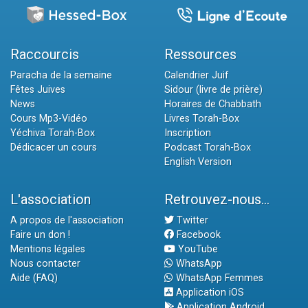
Raccourcis
Ressources
Paracha de la semaine
Calendrier Juif
Fêtes Juives
Sidour (livre de prière)
News
Horaires de Chabbath
Cours Mp3-Vidéo
Livres Torah-Box
Yéchiva Torah-Box
Inscription
Dédicacer un cours
Podcast Torah-Box
English Version
L'association
Retrouvez-nous...
A propos de l'association
Twitter
Faire un don !
Facebook
Mentions légales
YouTube
Nous contacter
WhatsApp
Aide (FAQ)
WhatsApp Femmes
Application iOS
Application Android