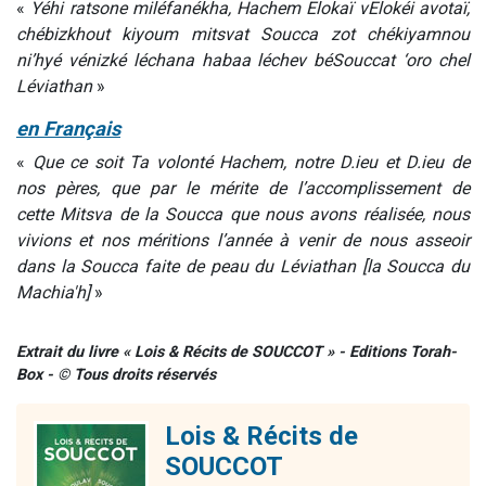
«
Yéhi ratsone miléfanékha, Hachem Elokaï vElokéi avotaï,
chébizkhout kiyoum mitsvat Soucca zot chékiyamnou
ni’hyé vénizké léchana habaa léchev béSouccat ‘oro chel
Léviathan
»
en Français
«
Que ce soit Ta volonté Hachem, notre D.ieu et D.ieu de
nos pères, que par le mérite de l’accomplissement de
cette Mitsva de la Soucca que nous avons réalisée, nous
vivions et nos méritions l’année à venir de nous asseoir
dans la Soucca faite de peau du Léviathan [la Soucca du
Machia'h]
»
Extrait du livre « Lois & Récits de SOUCCOT » - Editions Torah-
Box - © Tous droits réservés
Lois & Récits de
SOUCCOT