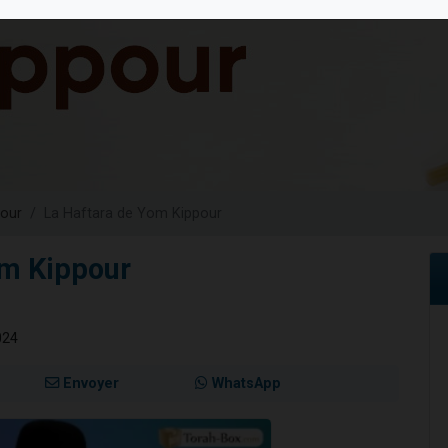
49 places pour étudier en groupe sur Zoom
viennent de nous rejoindre sur WhatsApp
viennent de nous rejoindre sur WhatsApp
les musiques dans Torah-Box Music
viennent de nous rejoindre sur WhatsApp
our
La Haftara de Yom Kippour
om Kippour
024
Envoyer
WhatsApp