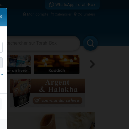
...
WhatsApp Torah-Box
Mon compte
Calendrier
Columbus
×
vertissements
Livres
Rabbanim
bre
 ?