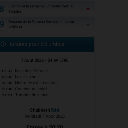
8
L'édito de la semaine - En visite chez le
Steipler
9
Résumé de la Paracha Réé en animation
Vidéo IA
Horaires pour Columbus
7 Août 2026 - 24 Av 5786
05:37
Mise des Téfilines
06:36
Lever du soleil
13:38
Heure de milieu du jour
20:38
Coucher du soleil
21:21
Tombée de la nuit
Chabbath
Réé
Vendredi 7 Août 2026
Entrée à
20:20