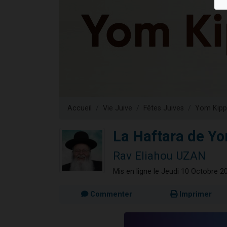
Il reste 
3 personnes 
2 personnes 
2 nouvel
6 personnes 
Accueil
Vie Juive
Fêtes Juives
Yom Kipp
La Haftara de Y
Rav Eliahou UZAN
Mis en ligne le Jeudi 10 Octobre 2
Commenter
Imprimer