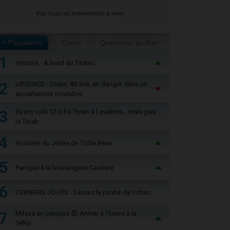
Voir tous les événements à venir
+ Populaires
Cours
Questions au Rav
1
Histoire - À bord du Titanic
2
URGENCE - Diane, 80 ans, en danger dans un
appartement insalubre
3
Ils ont volé 12 Sifré Torah à Levallois… mais pas
la Torah
4
Horaires du Jeûne de Ticha Béav
5
Panique à la boulangerie Cachère
6
DERNIERS JOURS : Sauvez la jambe de Yohan
7
Mitsva en panique 😨 Arriver à l'heure à la
Téfila