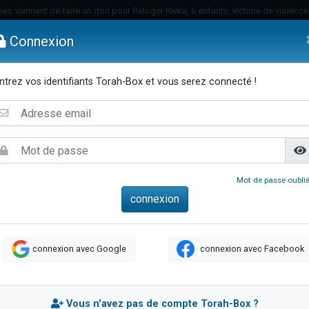
es viennent de faire un don pour Reloger Rivka, 6 enfants, victime de violences
es viennent de faire un don pour 1 Journée de Vacances Pour les Enfants
Connexion
 viennent de demander une bénédiction
viennent de nous rejoindre sur WhatsApp
ntrez vos identifiants Torah-Box et vous serez connecté !
49 places pour étudier en groupe sur Zoom
emmes
Enfants
Etude sur Texte
Musique
Paracha
Di
nes viennent de faire un don pour Diane, 80 ans, dans un appartement insalu
 donner son Maasser
viennent de nous rejoindre sur WhatsApp
viennent de nous rejoindre sur WhatsApp
Mot de passe oublié
es viennent de faire un don pour 5 jours de vacances aux Orphelins
de donner son Maasser
viennent de nous rejoindre sur WhatsApp
connexion avec Google
connexion avec Facebook
 viennent de demander une bénédiction
lles musiques dans Torah-Box Music
nnes viennent de faire un don pour Sauvez la jambe de Yohan
Vous n'avez pas de compte Torah-Box ?