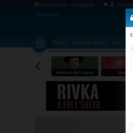
Mon compte
/
Inscription
4 personn
2 personn
Paracha Réé
17 personnes
4 personnes 
E
Il reste 
Vidéos
Question au Rav
Dons
F
23 person
Eva vient de
4 personnes 
3 personnes 
3 personn
Odaya vient 
2 personnes 
13 personnes
12 nouve
30 perso