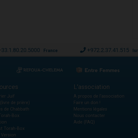
+33.1.80.20.5000
+972.2.37.41.515
France
Is
ources
L'association
ier Juif
A propos de l'association
(livre de prière)
Faire un don !
es de Chabbath
Mentions légales
 Torah-Box
Nous contacter
tion
Aide (FAQ)
t Torah-Box
 Version