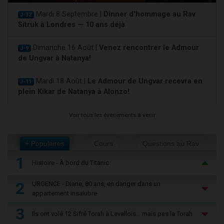
Mardi 8 Septembre |
Dinner d'hommage au Rav
J-32
Sitruk à Londres — 10 ans déjà
Dimanche 16 Août |
Venez rencontrer le Admour
J-9
de Ungvar à Natanya!
Mardi 18 Août |
Le Admour de Ungvar recevra en
J-11
plein Kikar de Natanya à Alonzo!
Voir tous les événements à venir
+ Populaires
Cours
Questions au Rav
1
Histoire - À bord du Titanic
2
URGENCE - Diane, 80 ans, en danger dans un
appartement insalubre
3
Ils ont volé 12 Sifré Torah à Levallois… mais pas la Torah