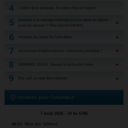
4
L'édito de la semaine - En visite chez le Steipler
5
Assister à un mariage mélangé pour le repas et séparé
pour les danses ?! (Rav Gabriel DAYAN)
6
Horaires du Jeûne de Ticha Béav
7
Je manque d'estime de moi, comment y remédier ?
8
DERNIERS JOURS : Sauvez la jambe de Yohan
9
Être Juif, ça vaut des milliards
Horaires pour Columbus
7 Août 2026 - 24 Av 5786
05:37
Mise des Téfilines