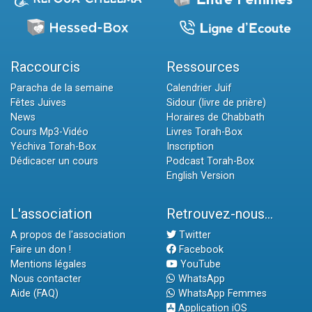
Raccourcis
Ressources
Paracha de la semaine
Calendrier Juif
Fêtes Juives
Sidour (livre de prière)
News
Horaires de Chabbath
Cours Mp3-Vidéo
Livres Torah-Box
Yéchiva Torah-Box
Inscription
Dédicacer un cours
Podcast Torah-Box
English Version
L'association
Retrouvez-nous...
A propos de l'association
Twitter
Faire un don !
Facebook
Mentions légales
YouTube
Nous contacter
WhatsApp
Aide (FAQ)
WhatsApp Femmes
Application iOS