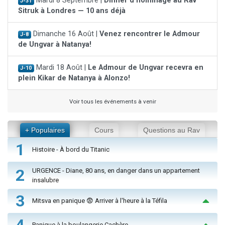
Mardi 8 Septembre |
Dinner d'hommage au Rav
J-31
Sitruk à Londres — 10 ans déjà
Dimanche 16 Août |
Venez rencontrer le Admour
J-8
de Ungvar à Natanya!
Mardi 18 Août |
Le Admour de Ungvar recevra en
J-10
plein Kikar de Natanya à Alonzo!
Voir tous les événements à venir
+ Populaires
Cours
Questions au Rav
1
Histoire - À bord du Titanic
2
URGENCE - Diane, 80 ans, en danger dans un appartement
insalubre
3
Mitsva en panique 😨 Arriver à l'heure à la Téfila
4
Panique à la boulangerie Cachère