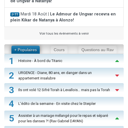
de Ungvar à Natanya!
Mardi 18 Août |
Le Admour de Ungvar recevra en
J-11
plein Kikar de Natanya à Alonzo!
Voir tous les événements à venir
+ Populaires
Cours
Questions au Rav
1
Histoire - À bord du Titanic
2
URGENCE - Diane, 80 ans, en danger dans un
appartement insalubre
3
Ils ont volé 12 Sifré Torah à Levallois… mais pas la Torah
4
L'édito de la semaine - En visite chez le Steipler
5
Assister à un mariage mélangé pour le repas et séparé
pour les danses ?! (Rav Gabriel DAYAN)