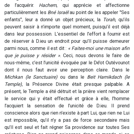
de l’acquérir.
Hachem
, qui apprécie et affectionne
particulièrement les
Bné
Israël
au point de les appeler "Ses
enfants", leur a donné un objet précieux, la
Torah
, qu’ils
peuvent saisir à n’importe quel moment, puisqu’il est déjà
dans leur possession. L’essentiel de l’effort à fournir est
de réserver à D.ieu un endroit pour qu’Il puisse demeurer
parmi nous, comme il est dit :
« Faites-moi une maison afin
que je puisse y résider »
. Ceci, nous devons le faire de
nous-même, c’est l’unicité évoquée par le Dé’ot Outévounot
dont il nous faut avoir une perception claire. Dans le
Michkan
(le Sanctuaire)
ou dans le
Beit
Hamikdach
(le
Temple)
, la Présence Divine était presque palpable. A
présent, le Temple a été détruit et la prière vient remplacer
le service qui y était effectué et grâce à elle, l’homme
l’acquiert la sensation de l’unicité de D.ieu. Il prend
conscience alors que rien n’existe à part Lui, que rien ne Lui
est impossible, qu’il n’y a pas de force secondaire mais
qu’Il est seul et fait régner Sa providence sur toutes Ses