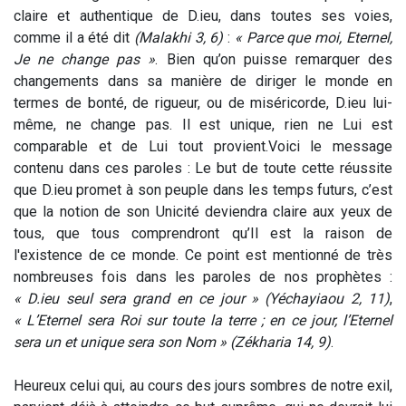
claire et authentique de D.ieu, dans toutes ses voies,
comme il a été dit
(Malakhi 3, 6)
:
« Parce que moi, Eternel,
Je ne change pas »
. Bien qu’on puisse remarquer des
changements dans sa manière de diriger le monde en
termes de bonté, de rigueur, ou de miséricorde, D.ieu lui-
même, ne change pas. Il est unique, rien ne Lui est
comparable et de Lui tout provient.
Voici le message
contenu dans ces paroles : Le but de toute cette réussite
que D.ieu promet à son peuple dans les temps futurs, c’est
que la notion de son Unicité deviendra claire aux yeux de
tous, que tous comprendront qu’Il est la raison de
l'existence de ce monde. Ce point est mentionné de très
nombreuses fois dans les paroles de nos prophètes :
« D.ieu seul sera grand en ce jour »
(Yéchayiaou 2, 11)
,
« L’Eternel sera Roi sur toute la terre ; en ce jour, l’Eternel
sera un et unique sera son Nom »
(Zékharia 14, 9)
.
Heureux celui qui, au cours des jours sombres de notre exil,