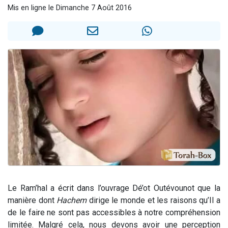
Mis en ligne le Dimanche 7 Août 2016
2 personnes viennent de nous rejoindre sur WhatsApp
2 nouvelles musiques dans Torah-Box Music
3 personnes viennent de nous rejoindre sur WhatsApp
8 personnes viennent de faire un don pour Tsédaka : pauvres d'Israel
2 personnes viennent de faire un don pour 1 Journée de Vacances Pour les Enfants
Le Ram’hal a écrit dans l’ouvrage Dé’ot Outévounot que la
manière dont
Hachem
dirige le monde et les raisons qu’Il a
de le faire ne sont pas accessibles à notre compréhension
limitée. Malgré cela, nous devons avoir une perception