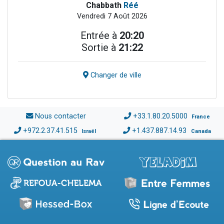
Chabbath
Réé
Vendredi 7 Août 2026
Entrée à
20:20
Sortie à
21:22
Changer de ville
Nous contacter
+33.1.80.20.5000
France
+972.2.37.41.515
+1.437.887.14.93
Israël
Canada