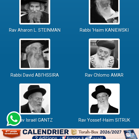
Rav Aharon L. STEINMAN
Rabbi 'Haïm KANIEWSKI
Rabbi David ABI'HSSIRA
Rav Chlomo AMAR
Rav Israël GANTZ
Rav Yossef-Haïm SITRUK