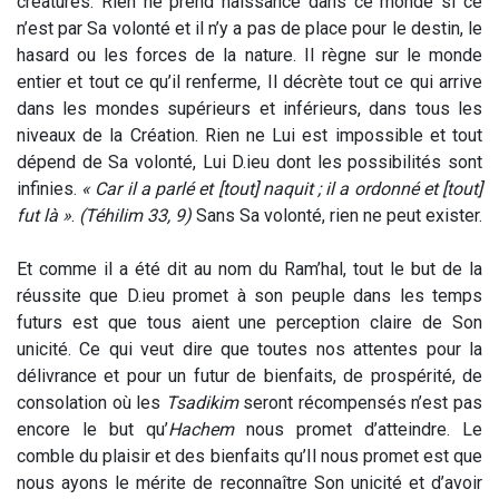
créatures. Rien ne prend naissance dans ce monde si ce
n’est par Sa volonté et il n’y a pas de place pour le destin, le
hasard ou les forces de la nature. Il règne sur le monde
entier et tout ce qu’il renferme, Il décrète tout ce qui arrive
dans les mondes supérieurs et inférieurs, dans tous les
niveaux de la Création. Rien ne Lui est impossible et tout
dépend de Sa volonté, Lui D.ieu dont les possibilités sont
infinies.
« Car il a parlé et [tout] naquit ; il a ordonné et [tout]
fut là »
.
(Téhilim 33, 9)
Sans Sa volonté, rien ne peut exister.
Et comme il a été dit au nom du Ram’hal, tout le but de la
réussite que D.ieu promet à son peuple dans les temps
futurs est que tous aient une perception claire de Son
unicité. Ce qui veut dire que toutes nos attentes pour la
délivrance et pour un futur de bienfaits, de prospérité, de
consolation où les
Tsadikim
seront récompensés n’est pas
encore le but qu’
Hachem
nous promet d’atteindre. Le
comble du plaisir et des bienfaits qu’Il nous promet est que
nous ayons le mérite de reconnaître Son unicité et d’avoir