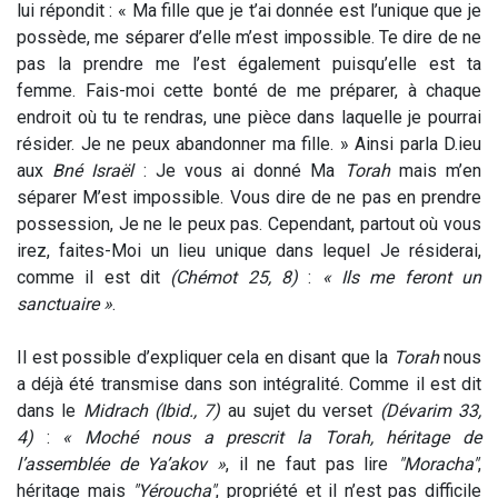
lui répondit : « Ma fille que je t’ai donnée est l’unique que je
possède, me séparer d’elle m’est impossible. Te dire de ne
pas la prendre me l’est également puisqu’elle est ta
femme. Fais-moi cette bonté de me préparer, à chaque
endroit où tu te rendras, une pièce dans laquelle je pourrai
résider. Je ne peux abandonner ma fille. » Ainsi parla D.ieu
aux
Bné
Israël
: Je vous ai donné Ma
Torah
mais m’en
séparer M’est impossible. Vous dire de ne pas en prendre
possession, Je ne le peux pas. Cependant, partout où vous
irez, faites-Moi un lieu unique dans lequel Je résiderai,
comme il est dit
(Chémot 25, 8)
:
« Ils me feront un
sanctuaire »
.
Il est possible d’expliquer cela en disant que la
Torah
nous
a déjà été transmise dans son intégralité. Comme il est dit
dans le
Midrach
(Ibid., 7)
au sujet du verset
(Dévarim 33,
4)
:
« Moché nous a prescrit la Torah, héritage de
l’assemblée de Ya’akov »
, il ne faut pas lire
"Moracha"
,
héritage mais
"Yéroucha"
, propriété et il n’est pas difficile