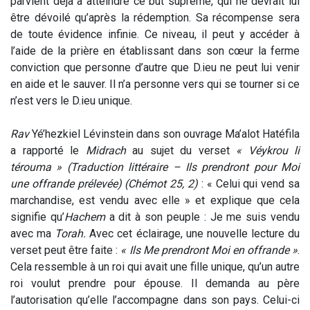
parvient déjà à atteindre ce but suprême, qui ne devrait lui
être dévoilé qu’après la rédemption. Sa récompense sera
de toute évidence infinie. Ce niveau, il peut y accéder à
l’aide de la prière en établissant dans son cœur la ferme
conviction que personne d’autre que D.ieu ne peut lui venir
en aide et le sauver. Il n’a personne vers qui se tourner si ce
n’est vers le D.ieu unique.
Rav
Yé’hezkiel Lévinstein dans son ouvrage Ma’alot Hatéfila
a rapporté le
Midrach
au sujet du verset
« Véykrou li
térouma »
(Traduction littéraire – Ils prendront pour Moi
une offrande prélevée)
(Chémot 25, 2)
: « Celui qui vend sa
marchandise, est vendu avec elle » et explique que cela
signifie qu’
Hachem
a dit à son peuple : Je me suis vendu
avec ma
Torah.
Avec cet éclairage, une nouvelle lecture du
verset peut être faite :
« Ils Me prendront Moi en offrande »
.
Cela ressemble à un roi qui avait une fille unique, qu’un autre
roi voulut prendre pour épouse. Il demanda au père
l’autorisation qu’elle l’accompagne dans son pays. Celui-ci