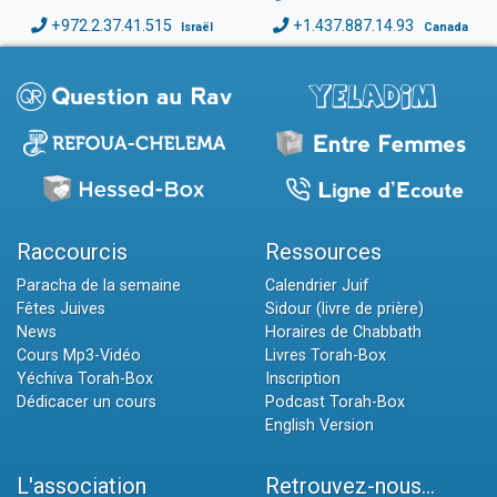
+972.2.37.41.515
+1.437.887.14.93
Israël
Canada
Raccourcis
Ressources
Paracha de la semaine
Calendrier Juif
Fêtes Juives
Sidour (livre de prière)
News
Horaires de Chabbath
Cours Mp3-Vidéo
Livres Torah-Box
Yéchiva Torah-Box
Inscription
Dédicacer un cours
Podcast Torah-Box
English Version
L'association
Retrouvez-nous...