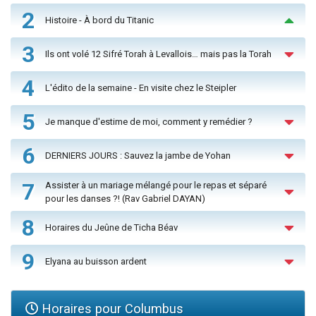
2
Histoire - À bord du Titanic
3
Ils ont volé 12 Sifré Torah à Levallois… mais pas la Torah
4
L'édito de la semaine - En visite chez le Steipler
5
Je manque d'estime de moi, comment y remédier ?
6
DERNIERS JOURS : Sauvez la jambe de Yohan
7
Assister à un mariage mélangé pour le repas et séparé
pour les danses ?! (Rav Gabriel DAYAN)
8
Horaires du Jeûne de Ticha Béav
9
Elyana au buisson ardent
Horaires pour Columbus