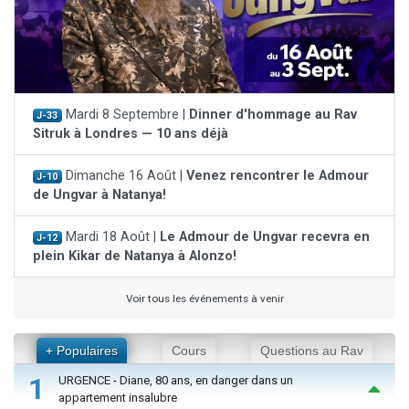
Mardi 8 Septembre |
Dinner d'hommage au Rav
J-33
Sitruk à Londres — 10 ans déjà
Dimanche 16 Août |
Venez rencontrer le Admour
J-10
de Ungvar à Natanya!
Mardi 18 Août |
Le Admour de Ungvar recevra en
J-12
plein Kikar de Natanya à Alonzo!
Voir tous les événements à venir
+ Populaires
Cours
Questions au Rav
1
URGENCE - Diane, 80 ans, en danger dans un
appartement insalubre