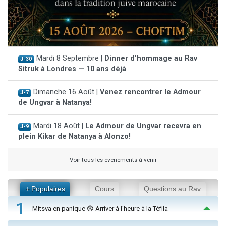
Mardi 8 Septembre |
Dinner d'hommage au Rav
J-30
Sitruk à Londres — 10 ans déjà
Dimanche 16 Août |
Venez rencontrer le Admour
J-7
de Ungvar à Natanya!
Mardi 18 Août |
Le Admour de Ungvar recevra en
J-9
plein Kikar de Natanya à Alonzo!
Voir tous les événements à venir
+ Populaires
Cours
Questions au Rav
1
Mitsva en panique 😨 Arriver à l'heure à la Téfila