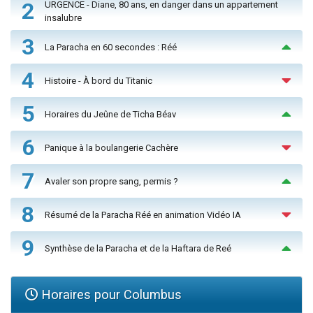
2
URGENCE - Diane, 80 ans, en danger dans un appartement
insalubre
3
La Paracha en 60 secondes : Réé
4
Histoire - À bord du Titanic
5
Horaires du Jeûne de Ticha Béav
6
Panique à la boulangerie Cachère
7
Avaler son propre sang, permis ?
8
Résumé de la Paracha Réé en animation Vidéo IA
9
Synthèse de la Paracha et de la Haftara de Reé
Horaires pour Columbus