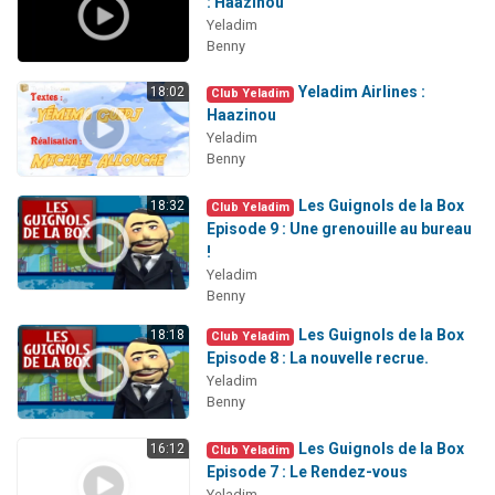
: Haazinou
Yeladim
Benny
Yeladim Airlines :
18:02
Club Yeladim
Haazinou
Yeladim
Benny
Les Guignols de la Box
18:32
Club Yeladim
Episode 9 : Une grenouille au bureau
!
Yeladim
Benny
Les Guignols de la Box
18:18
Club Yeladim
Episode 8 : La nouvelle recrue.
Yeladim
Benny
Les Guignols de la Box
16:12
Club Yeladim
Episode 7 : Le Rendez-vous
Yeladim