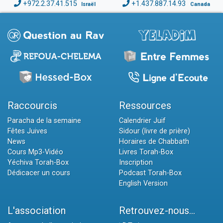
+972.2.37.41.515
+1.437.887.14.93
Israël
Canada
Raccourcis
Ressources
Paracha de la semaine
Calendrier Juif
Fêtes Juives
Sidour (livre de prière)
News
Horaires de Chabbath
Cours Mp3-Vidéo
Livres Torah-Box
Yéchiva Torah-Box
Inscription
Dédicacer un cours
Podcast Torah-Box
English Version
L'association
Retrouvez-nous...