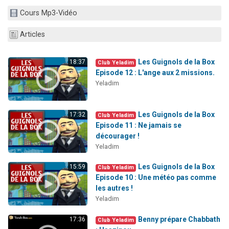
2 personnes viennent de nous rejoindre sur WhatsApp
Cours Mp3-Vidéo
13 personnes viennent de demander une bénédiction
Articles
Il reste 49 places pour étudier en groupe sur Zoom
12 nouvelles musiques dans Torah-Box Music
Les Guignols de la Box
18:37
Club Yeladim
2 personnes viennent de nous rejoindre sur WhatsApp
Episode 12 : L'ange aux 2 missions.
Yeladim
Les Guignols de la Box
17:32
Club Yeladim
Episode 11 : Ne jamais se
décourager !
Yeladim
Les Guignols de la Box
15:59
Club Yeladim
Episode 10 : Une météo pas comme
les autres !
Yeladim
Benny prépare Chabbath
17:36
Club Yeladim