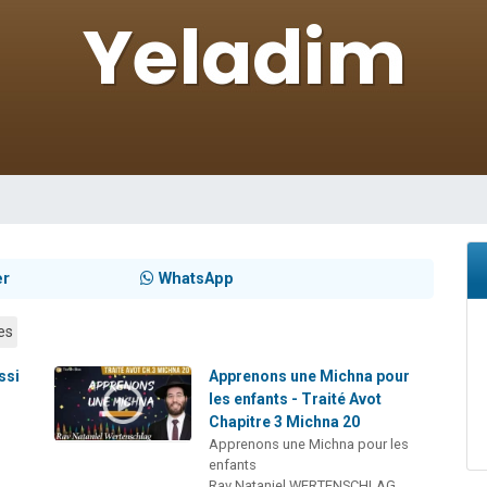
viennent de nous rejoindre sur WhatsApp
 viennent de demander une bénédiction
49 places pour étudier en groupe sur Zoom
lles musiques dans Torah-Box Music
viennent de nous rejoindre sur WhatsApp
er
WhatsApp
es
ssi
Apprenons une Michna pour
les enfants - Traité Avot
Chapitre 3 Michna 20
Apprenons une Michna pour les
enfants
Rav Nataniel WERTENSCHLAG