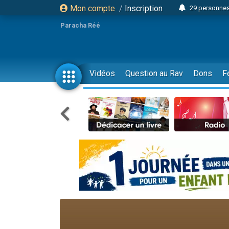
Mon compte
/
Inscription
29 personnes
Il reste 
Paracha Réé
16 person
2 personnes 
6 personnes 
Vidéos
Question au Rav
Dons
F
4 personn
2 personn
17 personnes
4 personnes 
Il reste 
Eva vient de
4 personnes 
3 personnes 
Odaya vient 
3 personn