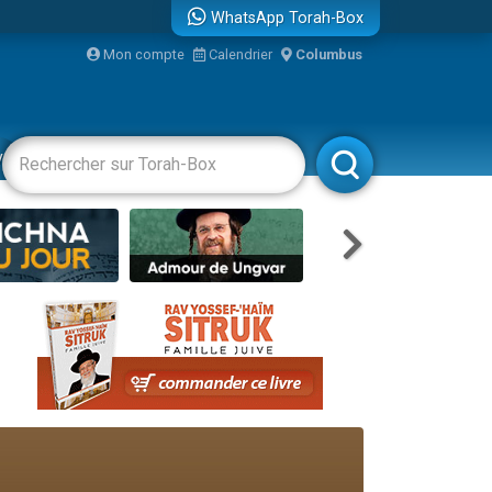
WhatsApp Torah-Box
Mon compte
Calendrier
Columbus
bre
vertissements
Livres
Rabbanim
...