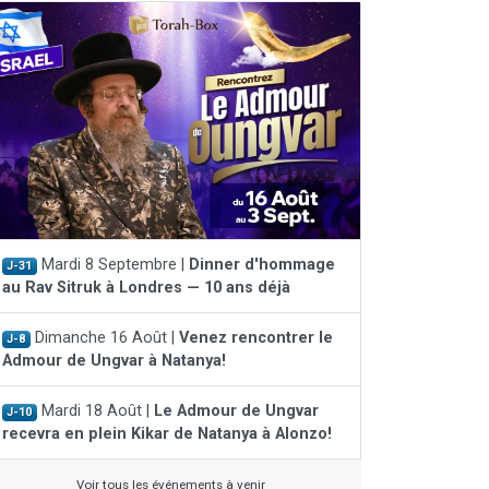
Mardi 8 Septembre |
Dinner d'hommage
J-31
au Rav Sitruk à Londres — 10 ans déjà
Dimanche 16 Août |
Venez rencontrer le
J-8
Admour de Ungvar à Natanya!
Mardi 18 Août |
Le Admour de Ungvar
J-10
recevra en plein Kikar de Natanya à Alonzo!
Voir tous les événements à venir