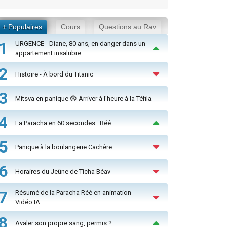
+ Populaires
Cours
Questions au Rav
1
URGENCE - Diane, 80 ans, en danger dans un
appartement insalubre
2
Histoire - À bord du Titanic
3
Mitsva en panique 😨 Arriver à l'heure à la Téfila
4
La Paracha en 60 secondes : Réé
5
Panique à la boulangerie Cachère
6
Horaires du Jeûne de Ticha Béav
7
Résumé de la Paracha Réé en animation
Vidéo IA
8
Avaler son propre sang, permis ?