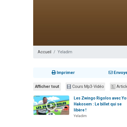
2 personnes 
13 personnes
Il reste 
12 nouve
2 personnes 
Accueil
Yeladim
Imprimer
Envoy
Afficher tout
Cours Mp3-Vidéo
Articl
Les Zwingo Rigolos avec Yo
Hakosem : Le billet qui se
libère !
Yeladim