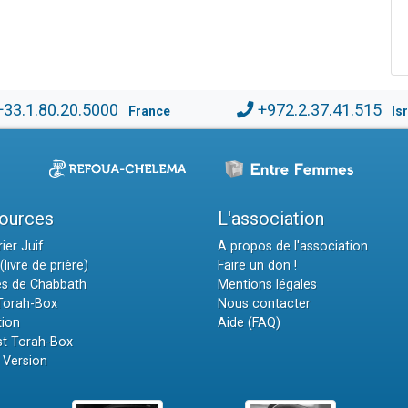
+33.1.80.20.5000
+972.2.37.41.515
France
Is
ources
L'association
ier Juif
A propos de l'association
(livre de prière)
Faire un don !
es de Chabbath
Mentions légales
 Torah-Box
Nous contacter
tion
Aide (FAQ)
t Torah-Box
 Version