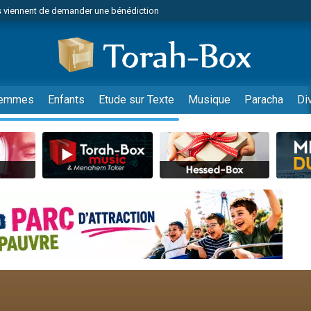
 viennent de demander une bénédiction
49 places pour étudier en groupe sur Zoom
nes viennent de faire un don pour Diane, 80 ans, dans un appartement insalu
viennent de nous rejoindre sur WhatsApp
viennent de nous rejoindre sur WhatsApp
emmes
Enfants
Etude sur Texte
Musique
Paracha
Di
es viennent de faire un don pour Reloger Rivka, 6 enfants, victime de violences
es viennent de faire un don pour 1 Journée de Vacances Pour les Enfants
 viennent de demander une bénédiction
viennent de nous rejoindre sur WhatsApp
49 places pour étudier en groupe sur Zoom
 donner son Maasser
viennent de nous rejoindre sur WhatsApp
viennent de nous rejoindre sur WhatsApp
de donner son Maasser
es viennent de faire un don pour 5 jours de vacances aux Orphelins