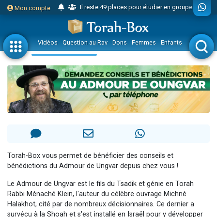
Il reste 49 places pour étudier en groupe sur Zoom
Mon compte
16 personnes viennent de faire un don pour Diane, 80 ans, dans un appartement insalubre
2 personnes viennent de nous rejoindre sur WhatsApp
Vidéos
Question au Rav
Dons
Femmes
Enfants
Etude sur 
6 personnes viennent de nous rejoindre sur WhatsApp
4 personnes viennent de faire un don pour Reloger Rivka, 6 enfants, victime de violences...
2 personnes viennent de faire un don pour 1 Journée de Vacances Pour les Enfants
17 personnes viennent de demander une bénédiction
4 personnes viennent de nous rejoindre sur WhatsApp
Il reste 49 places pour étudier en groupe sur Zoom
Eva vient de donner son Maasser
4 personnes viennent de nous rejoindre sur WhatsApp
Torah-Box vous permet de bénéficier des conseils et
bénédictions du Admour de Ungvar depuis chez vous !
3 personnes viennent de nous rejoindre sur WhatsApp
Odaya vient de donner son Maasser
Le Admour de Ungvar est le fils du Tsadik et génie en Torah
Rabbi Ménaché Klein, l'auteur du célèbre ouvrage Michné
3 personnes viennent de faire un don pour 5 jours de vacances aux Orphelins
Halakhot, cité par de nombreux décisionnaires. Ce dernier a
2 personnes viennent de nous rejoindre sur WhatsApp
survécu à la Shoah et s'est installé en Israël pour y développer