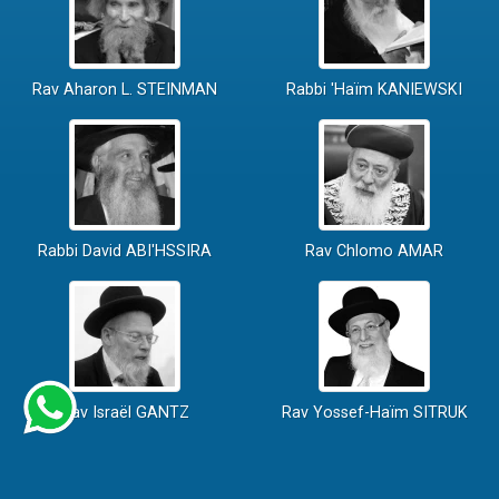
Rav Aharon L. STEINMAN
Rabbi 'Haïm KANIEWSKI
Rabbi David ABI'HSSIRA
Rav Chlomo AMAR
Rav Israël GANTZ
Rav Yossef-Haïm SITRUK