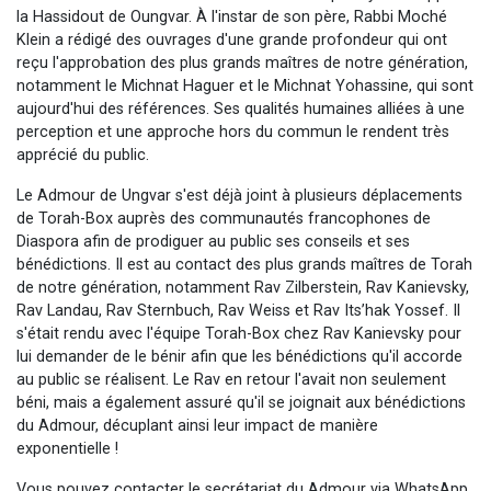
la Hassidout de Oungvar. À l'instar de son père, Rabbi Moché
13 personnes viennent de demander une bénédiction
Klein a rédigé des ouvrages d'une grande profondeur qui ont
30 personnes viennent de faire un don pour Sauvez la jambe de Yohan
reçu l'approbation des plus grands maîtres de notre génération,
Il reste 49 places pour étudier en groupe sur Zoom
notamment le Michnat Haguer et le Michnat Yohassine, qui sont
aujourd'hui des références. Ses qualités humaines alliées à une
12 nouvelles musiques dans Torah-Box Music
perception et une approche hors du commun le rendent très
29 personnes viennent de demander une bénédiction
apprécié du public.
Le Admour de Ungvar s'est déjà joint à plusieurs déplacements
de Torah-Box auprès des communautés francophones de
Diaspora afin de prodiguer au public ses conseils et ses
bénédictions. Il est au contact des plus grands maîtres de Torah
de notre génération, notamment Rav Zilberstein, Rav Kanievsky,
Rav Landau, Rav Sternbuch, Rav Weiss et Rav Its’hak Yossef. Il
s'était rendu avec l'équipe Torah-Box chez Rav Kanievsky pour
lui demander de le bénir afin que les bénédictions qu'il accorde
au public se réalisent. Le Rav en retour l'avait non seulement
béni, mais a également assuré qu'il se joignait aux bénédictions
du Admour, décuplant ainsi leur impact de manière
exponentielle !
Vous pouvez contacter le secrétariat du Admour via WhatsApp