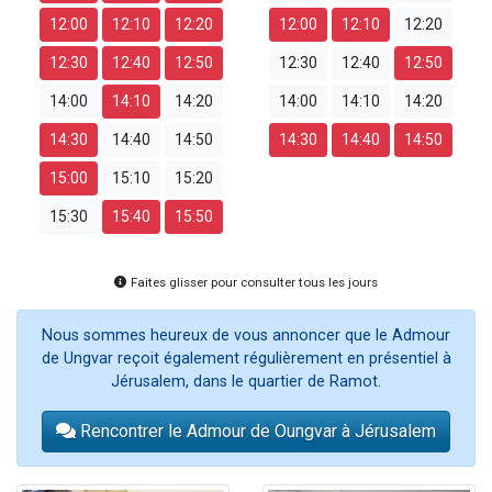
12:00
12:10
12:20
12:00
12:10
12:20
12:30
12:40
12:50
12:30
12:40
12:50
14:00
14:10
14:20
14:00
14:10
14:20
14:30
14:40
14:50
14:30
14:40
14:50
15:00
15:10
15:20
15:30
15:40
15:50
Faites glisser pour consulter tous les jours
Nous sommes heureux de vous annoncer que le Admour
de Ungvar reçoit également régulièrement en présentiel à
Jérusalem, dans le quartier de Ramot.
Rencontrer le Admour de Oungvar à Jérusalem