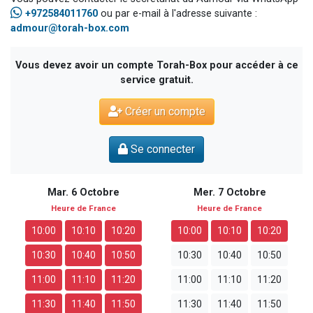
+972584011760
ou par e-mail à l'adresse suivante :
admour@torah-box.com
Vous devez avoir un compte Torah-Box pour accéder à ce
service gratuit.
Créer un compte
Se connecter
Mar. 6 Octobre
Mer. 7 Octobre
Heure de France
Heure de France
10:00
10:10
10:20
10:00
10:10
10:20
10:30
10:40
10:50
10:30
10:40
10:50
11:00
11:10
11:20
11:00
11:10
11:20
11:30
11:40
11:50
11:30
11:40
11:50