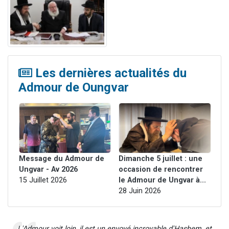
Les dernières actualités du
Admour de Oungvar
e
Message du Admour de
Dimanche 5 juillet : une
Me
Ungvar - Av 2026
occasion de rencontrer
Un
15 Juillet 2026
le Admour de Ungvar à...
16
28 Juin 2026
L'Admour voit loin, il est un envoyé incroyable d'Hashem, et