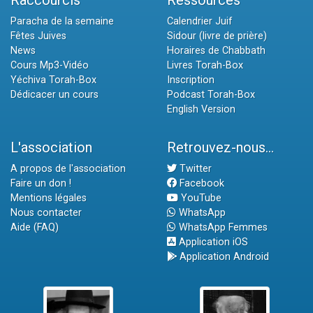
Raccourcis
Ressources
Paracha de la semaine
Calendrier Juif
Fêtes Juives
Sidour (livre de prière)
News
Horaires de Chabbath
Cours Mp3-Vidéo
Livres Torah-Box
Yéchiva Torah-Box
Inscription
Dédicacer un cours
Podcast Torah-Box
English Version
L'association
Retrouvez-nous...
A propos de l'association
Twitter
Faire un don !
Facebook
Mentions légales
YouTube
Nous contacter
WhatsApp
Aide (FAQ)
WhatsApp Femmes
Application iOS
Application Android