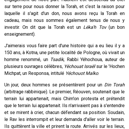
sur terre pour nous donner la Torah, et c'est la raison pour
laquelle il s'agit d'un don, nous avons reçu la Torah en
cadeau, mais nous sommes également tenus de nous y
investir. On dit que la Torah est un
Léka'h Tov
(un bon
enseignement).
J'aimerais vous faire part d'une histoire qui a eu lieu il y a
150 ans, à Kotna, une petite localité de Pologne, où vivait un
homme renommé, un
Tsadik
, Rabbi Yéhochoua, auteur de
plusieurs ouvrages célèbres,
Yéchouat Israël
sur le 'Hochen
Michpat, un Responsa, intitulé
Yéchouot Malko
.
Un jour, deux hommes se présentèrent pour un
Din Torah
(arbitrage rabbinique). Le premier, Réouven, soutenait que le
terrain lui appartenait, mais Chim'on protesta et prétendit
que le terrain lui appartenait. Ils n'arrivaient pas à s'entendre
et se mirent à crier, chacun défendant sa position. Soudain,
le Rav les interrompit et leur demanda d'aller voir le terrain.
Ils quittèrent la ville et prirent la route. Arrivés sur les lieux,