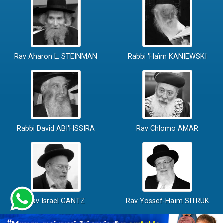
Rav Aharon L. STEINMAN
Rabbi 'Haïm KANIEWSKI
Rabbi David ABI'HSSIRA
Rav Chlomo AMAR
Rav Israël GANTZ
Rav Yossef-Haïm SITRUK