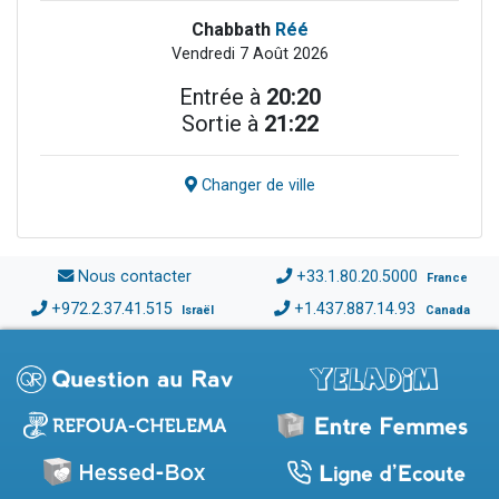
Chabbath
Réé
Vendredi 7 Août 2026
Entrée à
20:20
Sortie à
21:22
Changer de ville
Nous contacter
+33.1.80.20.5000
France
+972.2.37.41.515
+1.437.887.14.93
Israël
Canada