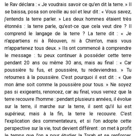
le Rav déclara : « Je voudrais savoir ce qu'en dit la terre. » Il
se baissa, posa son oreille au sol et leur dit : « Vous savez,
j'entends la terre parler. » Les deux hommes étaient très
étonnés : la terre parle, qu'est-ce que cela veut dire ? Il
comprend le langage de la terre ? La terre dit : « Je
n'appartiens ni à Réouven, ni à Chim'on, mais vous
m'appartenez tous deux. » Ils ont commencé à comprendre
le message : tu peux continuer à posséder cette terre
pendant 20 ans ou même 30 ans, mais au final : « Car
poussière tu fus, et poussière, tu redeviendras. » Tu
retournes à la poussière. C'est pourquoi il est dit : « Que
mon âme soit comme la poussière pour tous. » Ne soyez
pas si exigeants, renoncez, car au final, vous verrez que la
terre recouvre l'homme : pendant plusieurs années, il évolue
sur la terre, il marche sur la terre, il sent qu'il lui est
supérieur, mais à la fin, la terre le recouvre. C'est
l'explication des commentateurs, et si l'on adopte cette
perspective sur la vie, tout devient différent : on met à profit
le temps que l'on a pour étudier la Torah et se renforcer,