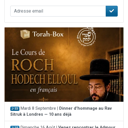
Mardi 8 Septembre |
Dinner d'hommage au Rav
J-33
Sitruk à Londres — 10 ans déjà
Dimanche 16 Août |
Venez rencontrer le Admour
J-10