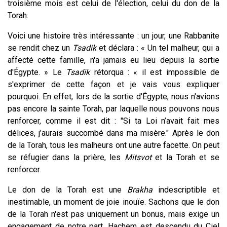
troisième mois est celui de l'élection, celui du don de la
Torah.
Voici une histoire très intéressante : un jour, une Rabbanite
se rendit chez un
Tsadik
et déclara : « Un tel malheur, qui a
affecté cette famille, n'a jamais eu lieu depuis la sortie
d'Égypte. » Le
Tsadik
rétorqua : « il est impossible de
s'exprimer de cette façon et je vais vous expliquer
pourquoi. En effet, lors de la sortie d'Égypte, nous n'avions
pas encore la sainte Torah, par laquelle nous pouvons nous
renforcer, comme il est dit :
"Si ta Loi n’avait fait mes
délices, j’aurais succombé dans ma misère." Après le don
de la Torah, tous les malheurs ont une autre facette. On peut
se réfugier dans la prière, les
Mitsvot
et la Torah et se
renforcer.
Le don de la Torah est une
Brakha
indescriptible et
inestimable, un moment de joie inouïe. Sachons que le don
de la Torah n'est pas uniquement un bonus, mais exige un
engagement de notre part. Hachem est descendu du Ciel