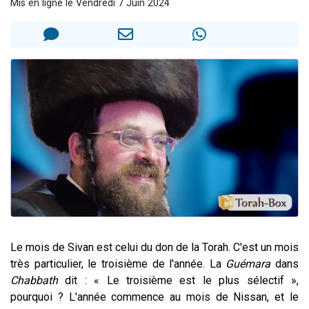
Mis en ligne le Vendredi 7 Juin 2024
61 personnes viennent de demander une bénédiction
Il reste 49 places pour étudier en groupe sur Zoom
Ariel vient de donner son Maasser
Nathaniel vient de donner son Maasser
4 personnes viennent de nous rejoindre sur WhatsApp
Le mois de Sivan est celui du don de la Torah. C'est un mois
très particulier, le troisième de l'année. La
Guémara
dans
Chabbath
dit : « Le troisième est le plus sélectif »,
pourquoi ? L'année commence au mois de Nissan, et le