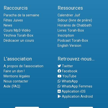
Raccourcis
Ressources
Paracha de la semaine
Calendrier Juif
Fêtes Juives
Sidour (livre de prière)
News
Horaires de Chabbath
Cours Mp3-Vidéo
Livres Torah-Box
Yéchiva Torah-Box
Inscription
Dédicacer un cours
Podcast Torah-Box
English Version
L'association
Retrouvez-nous...
A propos de l'association
Twitter
Faire un don !
Facebook
Mentions légales
YouTube
Nous contacter
WhatsApp
Aide (FAQ)
WhatsApp Femmes
Application iOS
Application Android