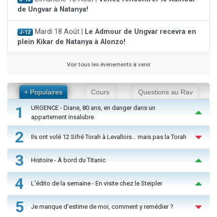
de Ungvar à Natanya!
Mardi 18 Août |
Le Admour de Ungvar recevra en
J-12
plein Kikar de Natanya à Alonzo!
Voir tous les événements à venir
+ Populaires
Cours
Questions au Rav
1
URGENCE - Diane, 80 ans, en danger dans un
appartement insalubre
2
Ils ont volé 12 Sifré Torah à Levallois… mais pas la Torah
3
Histoire - À bord du Titanic
4
L'édito de la semaine - En visite chez le Steipler
5
Je manque d'estime de moi, comment y remédier ?