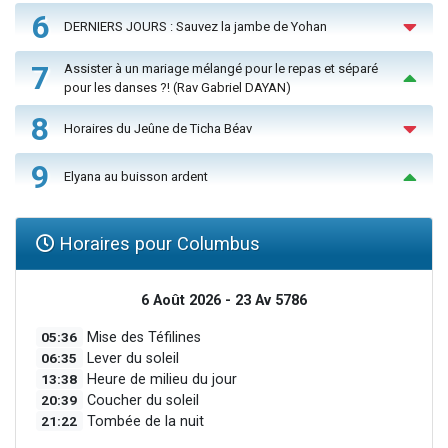
6
DERNIERS JOURS : Sauvez la jambe de Yohan
7
Assister à un mariage mélangé pour le repas et séparé
pour les danses ?! (Rav Gabriel DAYAN)
8
Horaires du Jeûne de Ticha Béav
9
Elyana au buisson ardent
Horaires pour Columbus
6 Août 2026 - 23 Av 5786
05:36
Mise des Téfilines
06:35
Lever du soleil
13:38
Heure de milieu du jour
20:39
Coucher du soleil
21:22
Tombée de la nuit