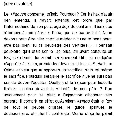
(idée novatrice).
Le
'Hidouch
concerne Its'hak. Pourquoi ? Car Its'hak n'avait
rien entendu. Il n'avait entendu cet ordre que par
l'intermédiaire de son père, âgé déjà de cent ans. Il aurait pu
rétorquer à son père : « Papa, que se passe-t-il ? Nous
devons peut-être aller chez le médecin, tu ne te sens peut-
être pas bien. Tu as peut-être des vertiges. » Il pensait
peut-être qu'il était sénile. De plus, s'il avait consulté un
Rav, ce dernier lui aurait certainement dit : si quelqu'un
s'apprête à te tuer, prends les devants et tue-le. Si Hachem
t'aime et veut que tu apportes un sacrifice, sois toi-même
le sacrifice. Pourquoi serais-je le sacrifice ? Je ne suis pas
sûr de devoir l'écouter. Quelle est la raison pour laquelle
Its'hak s'inclina devant la volonté de son père ? Pas
uniquement pour se plier à l'injonction d'honorer ses
parents. Il comprit en effet qu'Avraham
Avinou
était le Rav
de tout le peuple d'Israël, le guide spirituel, le
décisionnaire, et il lui fit confiance. Même si ça lui paraît