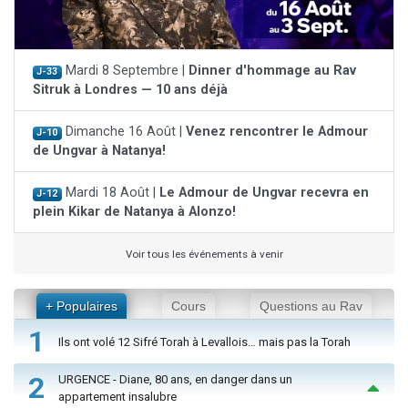
Mardi 8 Septembre |
Dinner d'hommage au Rav
J-33
Sitruk à Londres — 10 ans déjà
Dimanche 16 Août |
Venez rencontrer le Admour
J-10
de Ungvar à Natanya!
Mardi 18 Août |
Le Admour de Ungvar recevra en
J-12
plein Kikar de Natanya à Alonzo!
Voir tous les événements à venir
+ Populaires
Cours
Questions au Rav
1
Ils ont volé 12 Sifré Torah à Levallois… mais pas la Torah
2
URGENCE - Diane, 80 ans, en danger dans un
appartement insalubre