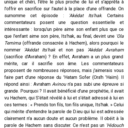
unique et chéri, l'être le plus proche de lui et s'apprêta à
l'offrir en sacrifice sur l'autel à la place d'une offrande. On
surnomme cet épisode :
'Akédat Its'hak
.
Certains
commentateurs posent une question essentielle et
intéressante : lorsqu'un père aime son enfant plus que ce
que l'enfant aime son père, Its'hak, au final, devint une
'
Ola
Temima
(offrande consacrée à Hachem), alors pourquoi le
nommer
'Akédat Its'hak
et non pas
'Akédat Avraham
(sacrifice d'Avraham) ? En effet, Avraham a un plus grand
mérite, car il sacrifie son âme. Les commentateurs
proposent de nombreuses réponses, mais j'aimerais vous
faire part d'une réponse du 'Hatam Sofer (Ora'h 'Haïm). Il
répond ainsi : Avraham
Avinou
n'a pas subi une épreuve si
grande. Pourquoi ? Il avait bénéficié d'une prophétie, il avait
vu Hachem, qui S'était révélé à lui et s'était adressé à lui en
ces termes : « Prends ton fils, ton fils unique, Its'hak. » Celui
qui mérite d'entendre la parole de D.ieu qui lui est adressée
clairement n'a aucun doute et aucun problème. Il obéit à la
parole de Hachem sans discuter. Ce n'est pas un
'Hidouch