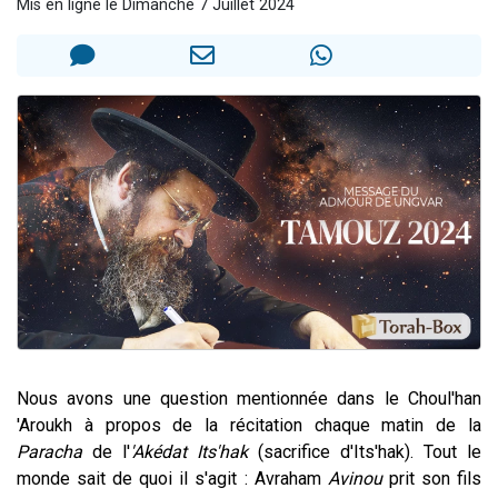
Mis en ligne le Dimanche 7 Juillet 2024
6 personnes viennent de faire un don pour 5 enfants déjà orphelins risquent de perdre leur maman
2 personnes viennent de faire un don pour Reloger Rivka, 6 enfants, victime de violences...
10 personnes viennent de demander une bénédiction
Il reste 49 places pour étudier en groupe sur Zoom
2 personnes viennent de nous rejoindre sur WhatsApp
Nous avons une question mentionnée dans le Choul'han
'Aroukh à propos de la récitation chaque matin de la
Paracha
de l'
'Akédat Its'hak
(sacrifice d'Its'hak). Tout le
monde sait de quoi il s'agit : Avraham
Avinou
prit son fils