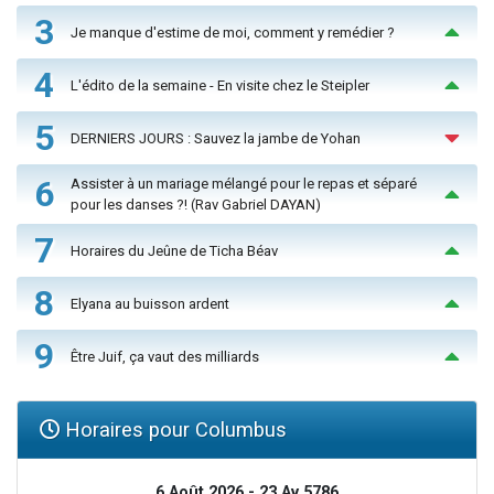
3
Je manque d'estime de moi, comment y remédier ?
4
L'édito de la semaine - En visite chez le Steipler
5
DERNIERS JOURS : Sauvez la jambe de Yohan
6
Assister à un mariage mélangé pour le repas et séparé
pour les danses ?! (Rav Gabriel DAYAN)
7
Horaires du Jeûne de Ticha Béav
8
Elyana au buisson ardent
9
Être Juif, ça vaut des milliards
Horaires pour Columbus
6 Août 2026 - 23 Av 5786