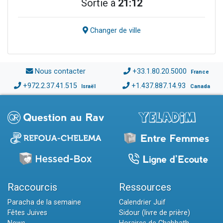
Sortie à
21:12
Changer de ville
Nous contacter
+33.1.80.20.5000
France
+972.2.37.41.515
+1.437.887.14.93
Israël
Canada
Raccourcis
Ressources
Paracha de la semaine
Calendrier Juif
Fêtes Juives
Sidour (livre de prière)