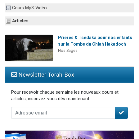
3 personnes viennent de faire un don pour Événements Torah-Box
Cours Mp3-Vidéo
3 personnes viennent de nous rejoindre sur WhatsApp
Articles
11 personnes viennent de demander une bénédiction
Il reste 49 places pour étudier en groupe sur Zoom
Prières & Tsédaka pour nos enfants
2 personnes viennent de nous rejoindre sur WhatsApp
sur la Tombe du Chlah Hakadoch
Nos Sages
Newsletter Torah-Box
Pour recevoir chaque semaine les nouveaux cours et
articles, inscrivez-vous dès maintenant :