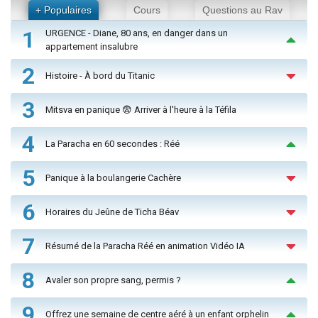
+ Populaires
Cours
Questions au Rav
1
URGENCE - Diane, 80 ans, en danger dans un
appartement insalubre
2
Histoire - À bord du Titanic
3
Mitsva en panique 😨 Arriver à l'heure à la Téfila
4
La Paracha en 60 secondes : Réé
5
Panique à la boulangerie Cachère
6
Horaires du Jeûne de Ticha Béav
7
Résumé de la Paracha Réé en animation Vidéo IA
8
Avaler son propre sang, permis ?
9
Offrez une semaine de centre aéré à un enfant orphelin