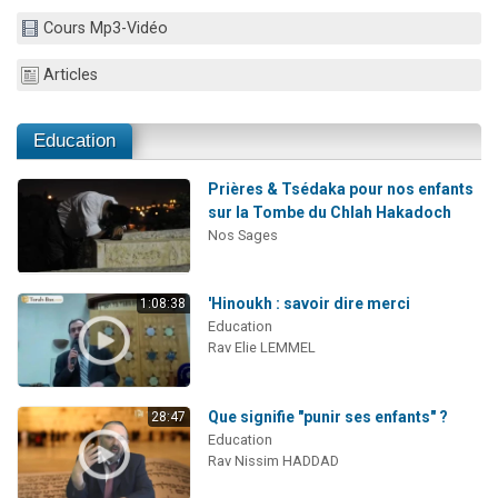
13 personnes viennent de demander une bénédiction
Cours Mp3-Vidéo
30 personnes viennent de faire un don pour Sauvez la jambe de Yohan
Articles
Il reste 49 places pour étudier en groupe sur Zoom
12 nouvelles musiques dans Torah-Box Music
Education
29 personnes viennent de demander une bénédiction
Prières & Tsédaka pour nos enfants
sur la Tombe du Chlah Hakadoch
Nos Sages
'Hinoukh : savoir dire merci
1:08:38
Education
Rav Elie LEMMEL
Que signifie "punir ses enfants" ?
28:47
Education
Rav Nissim HADDAD