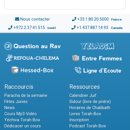
Nous contacter
+33.1.80.20.5000
France
+972.2.37.41.515
+1.437.887.14.93
Israël
Canada
Raccourcis
Ressources
Paracha de la semaine
Calendrier Juif
Fêtes Juives
Sidour (livre de prière)
News
Horaires de Chabbath
Cours Mp3-Vidéo
Livres Torah-Box
Yéchiva Torah-Box
Inscription
Dédicacer un cours
Podcast Torah-Box