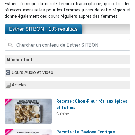
Esther s'occupe du cercle féminin francophone, qui offre des
3 personnes viennent de nous rejoindre sur WhatsApp
réunions mensuelles pour les femmes juives de cette région et
11 personnes viennent de demander une bénédiction
donne également des cours réguliers auprès des femmes.
Il reste 49 places pour étudier en groupe sur Zoom
Esther SITBON : 183 résultats
3 personnes viennent de faire un don pour Diane, 80 ans, dans un appartement insalubre
5 personnes viennent de faire un don pour Reloger Rivka, 6 enfants, victime de violences...
Afficher tout
Cours Audio et Vidéo
Articles
Recette : Chou-Fleur rôti aux épices
et Té'hina
Cuisine
Recette : La Pavlova Exotique