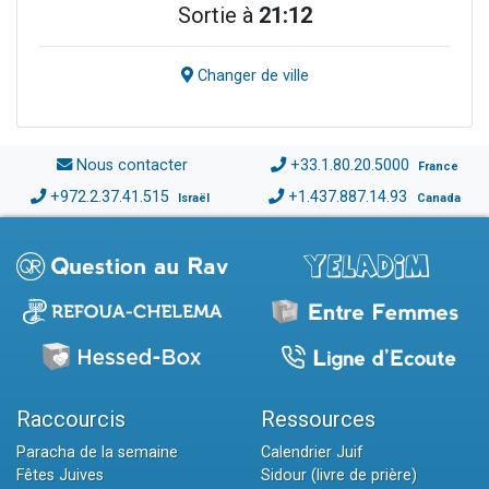
Sortie à
21:12
Changer de ville
Nous contacter
+33.1.80.20.5000
France
+972.2.37.41.515
+1.437.887.14.93
Israël
Canada
Raccourcis
Ressources
Paracha de la semaine
Calendrier Juif
Fêtes Juives
Sidour (livre de prière)