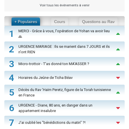
Voir tous les événements à venir
+ Populaires
Cours
Questions au Rav
1
MERCI - Grâce à vous, l'opération de Yohan va avoir lieu
🙏
2
URGENCE MARIAGE : Ils se marient dans 7 JOURS et ils
n'ont RIEN
3
Micro-trottoir - T'as donné ton MA’ASSER ?
4
Horaires du Jeûne de Ticha Béav
5
Décès du Rav ‘Haïm Peretz, figure de la Torah tunisienne
en France
6
URGENCE - Diane, 80 ans, en danger dans un
appartement insalubre
7
J'ai oublié les "bénédictions du matin" ?!