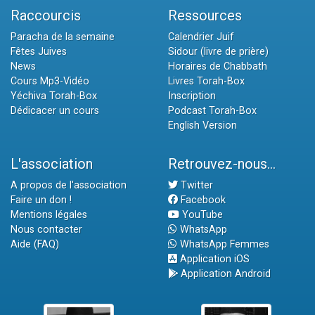
Raccourcis
Ressources
Paracha de la semaine
Calendrier Juif
Fêtes Juives
Sidour (livre de prière)
News
Horaires de Chabbath
Cours Mp3-Vidéo
Livres Torah-Box
Yéchiva Torah-Box
Inscription
Dédicacer un cours
Podcast Torah-Box
English Version
L'association
Retrouvez-nous...
A propos de l'association
Twitter
Faire un don !
Facebook
Mentions légales
YouTube
Nous contacter
WhatsApp
Aide (FAQ)
WhatsApp Femmes
Application iOS
Application Android