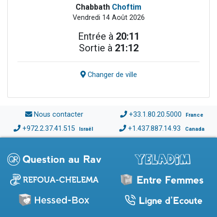
Chabbath
Choftim
Vendredi 14 Août 2026
Entrée à
20:11
Sortie à
21:12
Changer de ville
Nous contacter
+33.1.80.20.5000
France
+972.2.37.41.515
+1.437.887.14.93
Israël
Canada