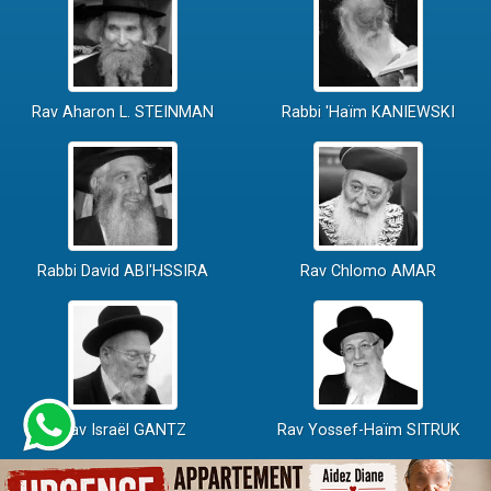
Rav Aharon L. STEINMAN
Rabbi 'Haïm KANIEWSKI
Rabbi David ABI'HSSIRA
Rav Chlomo AMAR
Rav Israël GANTZ
Rav Yossef-Haïm SITRUK