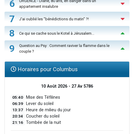
6
URGENCE - Diane, 80 ans, en danger dans un
appartement insalubre
7
J'ai oublié les "bénédictions du matin" ?!
8
Ce qui se cache sous le Kotel à Jérusalem...
9
Question au Psy : Comment raviver la flamme dans le
couple ?
Horaires pour Columbus
10 Août 2026 - 27 Av 5786
05:40
Mise des Téfilines
06:39
Lever du soleil
13:37
Heure de milieu du jour
20:34
Coucher du soleil
21:16
Tombée de la nuit