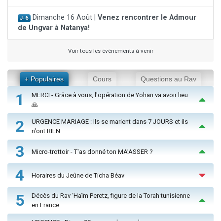
Dimanche 16 Août |
Venez rencontrer le Admour
J-6
de Ungvar à Natanya!
Voir tous les événements à venir
+ Populaires
Cours
Questions au Rav
1
MERCI - Grâce à vous, l'opération de Yohan va avoir lieu
🙏
2
URGENCE MARIAGE : Ils se marient dans 7 JOURS et ils
n'ont RIEN
3
Micro-trottoir - T'as donné ton MA’ASSER ?
4
Horaires du Jeûne de Ticha Béav
5
Décès du Rav ‘Haïm Peretz, figure de la Torah tunisienne
en France