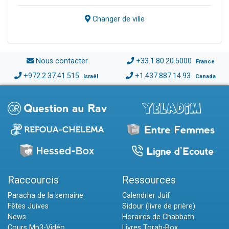
Changer de ville
Nous contacter
+33.1.80.20.5000
France
+972.2.37.41.515
+1.437.887.14.93
Israël
Canada
Raccourcis
Ressources
Paracha de la semaine
Calendrier Juif
Fêtes Juives
Sidour (livre de prière)
News
Horaires de Chabbath
Cours Mp3-Vidéo
Livres Torah-Box