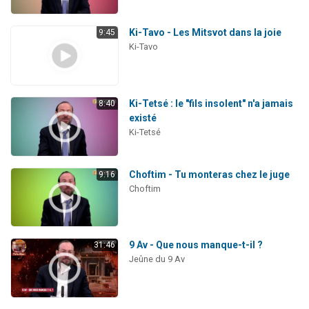
Ki-Tavo - Les Mitsvot dans la joie
9:45
Ki-Tavo
Ki-Tetsé : le "fils insolent" n'a jamais
8:40
existé
Ki-Tetsé
Choftim - Tu monteras chez le juge
9:16
Choftim
9 Av - Que nous manque-t-il ?
31:46
Jeûne du 9 Av