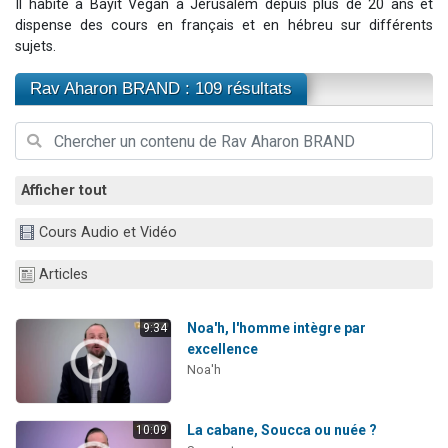
Il habite à Bayit Vegan à Jérusalem depuis plus de 20 ans et
4 personnes viennent de nous rejoindre sur WhatsApp
dispense des cours en français et en hébreu sur différents
sujets.
3 personnes viennent de nous rejoindre sur WhatsApp
3 personnes viennent de faire un don pour 5 jours de vacances aux Orphelins
Rav Aharon BRAND : 109 résultats
Odaya vient de donner son Maasser
2 personnes viennent de faire un don pour Tsédaka : pauvres d'Israel
Afficher tout
Cours Audio et Vidéo
Articles
Noa'h, l'homme intègre par
9:34
excellence
Noa'h
La cabane, Soucca ou nuée ?
10:09