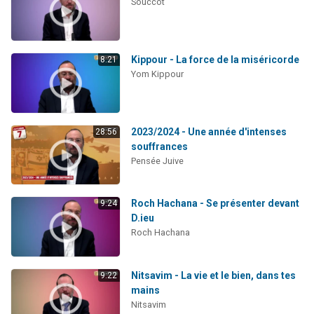
Souccot
Kippour - La force de la miséricorde
8:21
Yom Kippour
2023/2024 - Une année d'intenses
28:56
souffrances
Pensée Juive
Roch Hachana - Se présenter devant
9:24
D.ieu
Roch Hachana
Nitsavim - La vie et le bien, dans tes
9:22
mains
Nitsavim