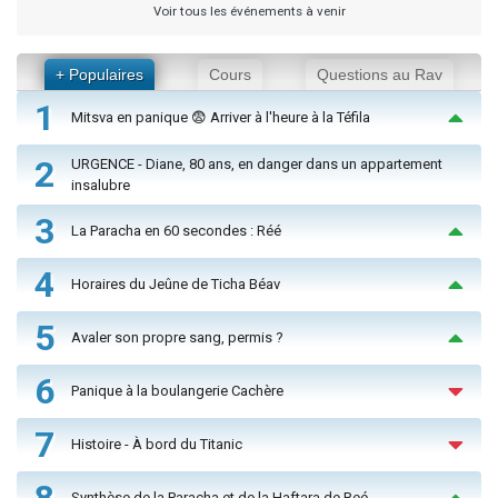
Voir tous les événements à venir
+ Populaires
Cours
Questions au Rav
1
Mitsva en panique 😨 Arriver à l'heure à la Téfila
2
URGENCE - Diane, 80 ans, en danger dans un appartement
insalubre
3
La Paracha en 60 secondes : Réé
4
Horaires du Jeûne de Ticha Béav
5
Avaler son propre sang, permis ?
6
Panique à la boulangerie Cachère
7
Histoire - À bord du Titanic
8
Synthèse de la Paracha et de la Haftara de Reé