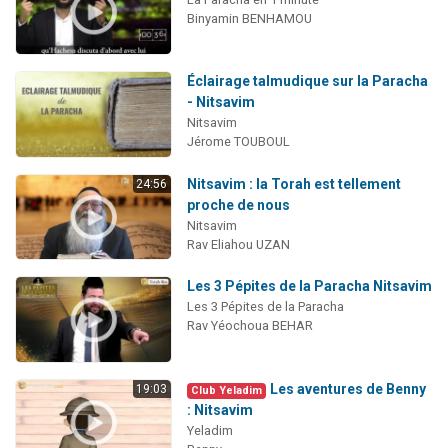
Binyamin BENHAMOU
Éclairage talmudique sur la Paracha
- Nitsavim
Nitsavim
Jérome TOUBOUL
Nitsavim : la Torah est tellement
24:56
proche de nous
Nitsavim
Rav Eliahou UZAN
Les 3 Pépites de la Paracha Nitsavim
Les 3 Pépites de la Paracha
Rav Yéochoua BEHAR
Les aventures de Benny
19:03
Club Yeladim
: Nitsavim
Yeladim