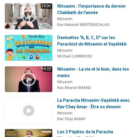
Nitsavim : l'importance du dernier
19:31
Chabbath de l'année
Nitsavim
Rav Nataniel WERTENSCHLAG
Devinettes "A, B, C, D" sur les
Parachiot de Nitsavim et Vayélèkh
Nitsavim
Michael LUMBROSO
Nitsavim - La vie et le bien, dans tes
9:22
mains
Nitsavim
Rav Aharon BRAND
La Paracha Nitsavim-Vayélèkh avec
Rav Chay Amar : Être ou devenir
Nitsavim
Rav Chay AMAR
Les 3 Pépites de la Paracha