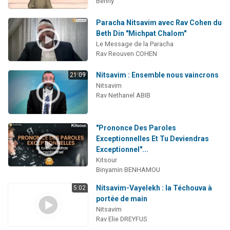
Benny
Paracha Nitsavim avec Rav Cohen du
Beth Din "Michpat Chalom"
Le Message de la Paracha
Rav Reouven COHEN
Nitsavim : Ensemble nous vaincrons
21:09
Nitsavim
Rav Nethanel ABIB
"Prononce Des Paroles
Exceptionnelles Et Tu Deviendras
Exceptionnel"...
Kitsour
Binyamin BENHAMOU
Nitsavim-Vayelekh : la Téchouva à
5:02
portée de main
Nitsavim
Rav Elie DREYFUS