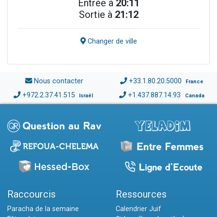
Entrée à
20:11
Sortie à
21:12
Changer de ville
Nous contacter
+33.1.80.20.5000
France
+972.2.37.41.515
+1.437.887.14.93
Israël
Canada
Raccourcis
Ressources
Paracha de la semaine
Calendrier Juif