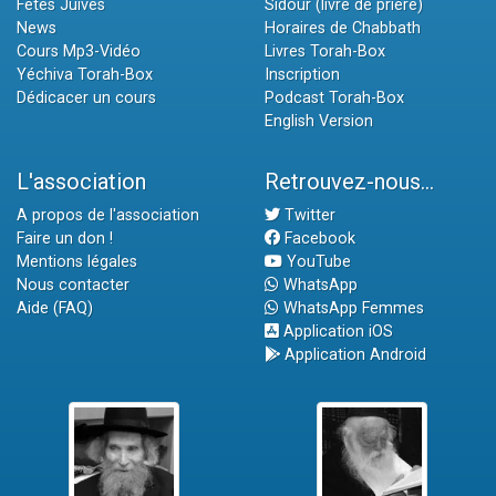
Fêtes Juives
Sidour (livre de prière)
News
Horaires de Chabbath
Cours Mp3-Vidéo
Livres Torah-Box
Yéchiva Torah-Box
Inscription
Dédicacer un cours
Podcast Torah-Box
English Version
L'association
Retrouvez-nous...
A propos de l'association
Twitter
Faire un don !
Facebook
Mentions légales
YouTube
Nous contacter
WhatsApp
Aide (FAQ)
WhatsApp Femmes
Application iOS
Application Android