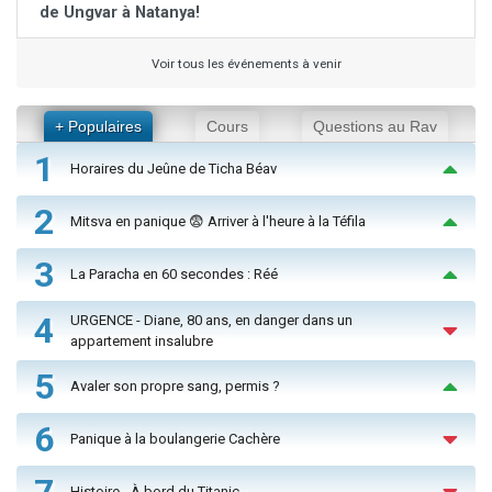
de Ungvar à Natanya!
Voir tous les événements à venir
+ Populaires
Cours
Questions au Rav
1
Horaires du Jeûne de Ticha Béav
2
Mitsva en panique 😨 Arriver à l'heure à la Téfila
3
La Paracha en 60 secondes : Réé
4
URGENCE - Diane, 80 ans, en danger dans un
appartement insalubre
5
Avaler son propre sang, permis ?
6
Panique à la boulangerie Cachère
7
Histoire - À bord du Titanic