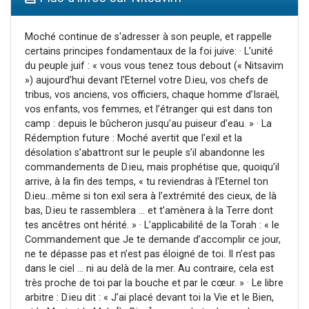
4 personnes viennent de nous rejoindre sur WhatsApp
3 personnes viennent de nous rejoindre sur WhatsApp
Moché continue de s'adresser à son peuple, et rappelle
certains principes fondamentaux de la foi juive: · L’unité
3 personnes viennent de faire un don pour 5 jours de vacances aux Orphelins
du peuple juif : « vous vous tenez tous debout (« Nitsavim
Odaya vient de donner son Maasser
») aujourd’hui devant l’Eternel votre D.ieu, vos chefs de
tribus, vos anciens, vos officiers, chaque homme d’Israël,
2 personnes viennent de faire un don pour Tsédaka : pauvres d'Israel
vos enfants, vos femmes, et l’étranger qui est dans ton
camp : depuis le bûcheron jusqu’au puiseur d’eau. » · La
Rédemption future : Moché avertit que l’exil et la
désolation s’abattront sur le peuple s’il abandonne les
commandements de D.ieu, mais prophétise que, quoiqu’il
arrive, à la fin des temps, « tu reviendras à l’Eternel ton
D.ieu…même si ton exil sera à l’extrémité des cieux, de là
bas, D.ieu te rassemblera … et t’amènera à la Terre dont
tes ancêtres ont hérité. » · L’applicabilité de la Torah : « le
Commandement que Je te demande d’accomplir ce jour,
ne te dépasse pas et n’est pas éloigné de toi. Il n’est pas
dans le ciel … ni au delà de la mer. Au contraire, cela est
très proche de toi par la bouche et par le cœur. » · Le libre
arbitre : D.ieu dit : « J’ai placé devant toi la Vie et le Bien,