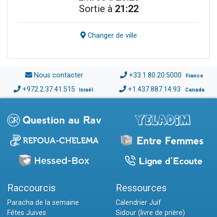
Sortie à
21:22
Changer de ville
Nous contacter
+33.1.80.20.5000
France
+972.2.37.41.515
+1.437.887.14.93
Israël
Canada
Raccourcis
Ressources
Paracha de la semaine
Calendrier Juif
Fêtes Juives
Sidour (livre de prière)