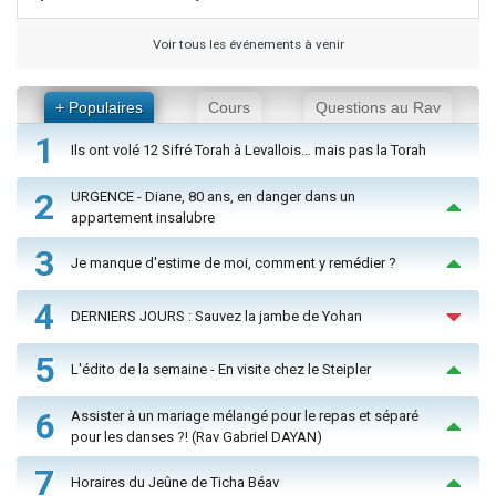
Voir tous les événements à venir
+ Populaires
Cours
Questions au Rav
1
Ils ont volé 12 Sifré Torah à Levallois… mais pas la Torah
2
URGENCE - Diane, 80 ans, en danger dans un
appartement insalubre
3
Je manque d'estime de moi, comment y remédier ?
4
DERNIERS JOURS : Sauvez la jambe de Yohan
5
L'édito de la semaine - En visite chez le Steipler
6
Assister à un mariage mélangé pour le repas et séparé
pour les danses ?! (Rav Gabriel DAYAN)
7
Horaires du Jeûne de Ticha Béav