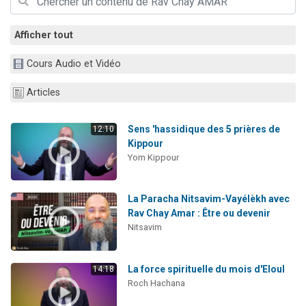
Dovan vient de donner son Maasser
2 personnes viennent de nous rejoindre sur WhatsApp
Afficher tout
2 personnes viennent de nous rejoindre sur WhatsApp
Cours Audio et Vidéo
Malgorzata vient de donner son Maasser
Articles
3 personnes viennent de nous rejoindre sur WhatsApp
Sens 'hassidique des 5 prières de
12:10
Kippour
Yom Kippour
La Paracha Nitsavim-Vayélèkh avec
Rav Chay Amar : Être ou devenir
Nitsavim
La force spirituelle du mois d'Eloul
14:18
Roch Hachana