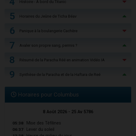
4
Histoire - À bord du Titanic
5
Horaires du Jeûne de Ticha Béav
6
Panique à la boulangerie Cachère
7
Avaler son propre sang, permis ?
8
Résumé de la Paracha Réé en animation Vidéo IA
9
Synthèse de la Paracha et de la Haftara de Reé
Horaires pour Columbus
8 Août 2026 - 25 Av 5786
05:38
Mise des Téfilines
06:37
Lever du soleil
13:38
Heure de milieu du jour