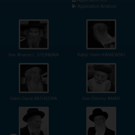
Application iOS
Application Android
Rav Aharon L. STEINMAN
Rabbi 'Haïm KANIEWSKI
Rabbi David ABI'HSSIRA
Rav Chlomo AMAR