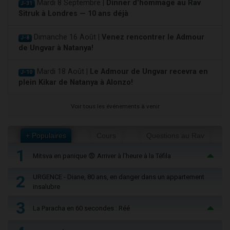
Mardi 8 Septembre |
Dinner d'hommage au Rav
J-31
Sitruk à Londres — 10 ans déjà
Dimanche 16 Août |
Venez rencontrer le Admour
J-8
de Ungvar à Natanya!
Mardi 18 Août |
Le Admour de Ungvar recevra en
J-10
plein Kikar de Natanya à Alonzo!
Voir tous les événements à venir
+ Populaires
Cours
Questions au Rav
1
Mitsva en panique 😨 Arriver à l'heure à la Téfila
2
URGENCE - Diane, 80 ans, en danger dans un appartement
insalubre
3
La Paracha en 60 secondes : Réé