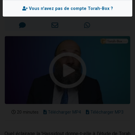
Rav Chay AMAR
2 personnes viennent de nous rejoindre sur WhatsApp
Vous n'avez pas de compte Torah-Box ?
Mis en ligne le Lundi 1er Avril 2024
13 personnes viennent de demander une bénédiction
Il reste 49 places pour étudier en groupe sur Zoom
12 nouvelles musiques dans Torah-Box Music
2 personnes viennent de nous rejoindre sur WhatsApp
20 minutes
Télécharger MP4
Télécharger MP3
Quel éclairage la 'Hassidout donne-t-elle à l'étude de Torah