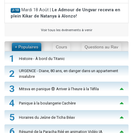
Mardi 18 Août |
Le Admour de Ungvar recevra en
J-10
plein Kikar de Natanya à Alonzo!
Voir tous les événements à venir
+ Populaires
Cours
Questions au Rav
1
Histoire - À bord du Titanic
2
URGENCE - Diane, 80 ans, en danger dans un appartement
insalubre
3
Mitsva en panique 😨 Arriver à l'heure à la Téfila
4
Panique à la boulangerie Cachère
5
Horaires du Jeûne de Ticha Béav
6
Résumé de la Paracha Réé en animation Vidéo IA