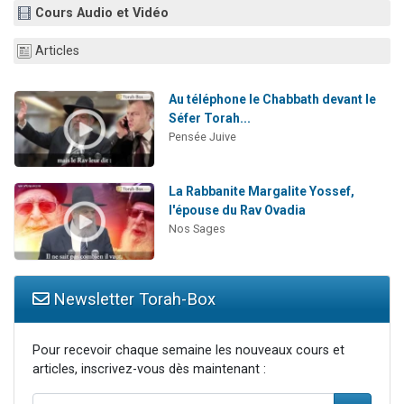
Cours Audio et Vidéo
Il reste 49 places pour étudier en groupe sur Zoom
12 nouvelles musiques dans Torah-Box Music
Articles
3 personnes viennent de nous rejoindre sur WhatsApp
2 personnes viennent de nous rejoindre sur WhatsApp
Au téléphone le Chabbath devant le
Séfer Torah...
2 personnes viennent de nous rejoindre sur WhatsApp
Pensée Juive
La Rabbanite Margalite Yossef,
l'épouse du Rav Ovadia
Nos Sages
Newsletter Torah-Box
Pour recevoir chaque semaine les nouveaux cours et
articles, inscrivez-vous dès maintenant :