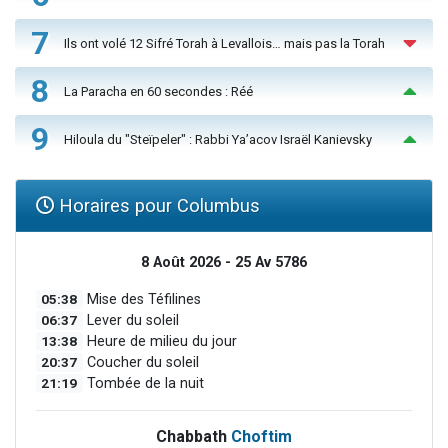
7
Ils ont volé 12 Sifré Torah à Levallois… mais pas la Torah
8
La Paracha en 60 secondes : Réé
9
Hiloula du "Steïpeler" : Rabbi Ya’acov Israël Kanievsky
Horaires pour Columbus
8 Août 2026 - 25 Av 5786
05:38
Mise des Téfilines
06:37
Lever du soleil
13:38
Heure de milieu du jour
20:37
Coucher du soleil
21:19
Tombée de la nuit
Chabbath
Choftim