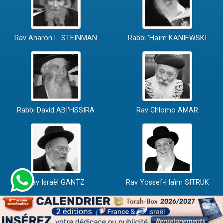
Rav Aharon L. STEINMAN
Rabbi 'Haïm KANIEWSKI
Rabbi David ABI'HSSIRA
Rav Chlomo AMAR
Rav Israël GANTZ
Rav Yossef-Haïm SITRUK