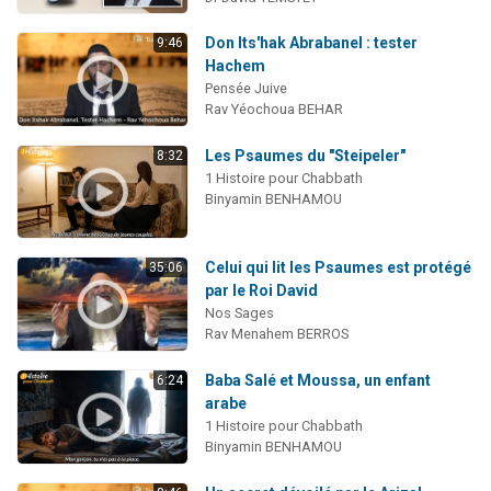
Don Its'hak Abrabanel : tester
9:46
Hachem
Pensée Juive
Rav Yéochoua BEHAR
Les Psaumes du "Steipeler"
8:32
1 Histoire pour Chabbath
Binyamin BENHAMOU
Celui qui lit les Psaumes est protégé
35:06
par le Roi David
Nos Sages
Rav Menahem BERROS
Baba Salé et Moussa, un enfant
6:24
arabe
1 Histoire pour Chabbath
Binyamin BENHAMOU