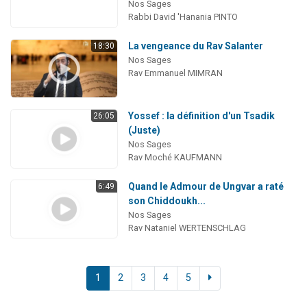
Nos Sages
Rabbi David 'Hanania PINTO
La vengeance du Rav Salanter
18:30
Nos Sages
Rav Emmanuel MIMRAN
Yossef : la définition d'un Tsadik
26:05
(Juste)
Nos Sages
Rav Moché KAUFMANN
Quand le Admour de Ungvar a raté
6:49
son Chiddoukh...
Nos Sages
Rav Nataniel WERTENSCHLAG
1
2
3
4
5