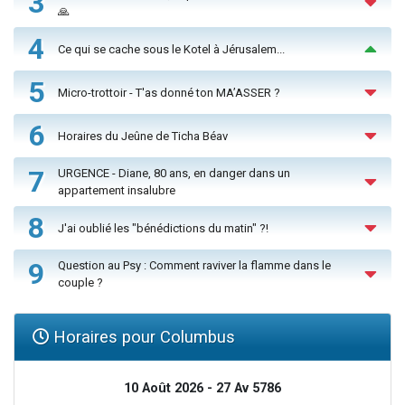
3
🙏
4
Ce qui se cache sous le Kotel à Jérusalem...
5
Micro-trottoir - T'as donné ton MA’ASSER ?
6
Horaires du Jeûne de Ticha Béav
7
URGENCE - Diane, 80 ans, en danger dans un
appartement insalubre
8
J'ai oublié les "bénédictions du matin" ?!
9
Question au Psy : Comment raviver la flamme dans le
couple ?
Horaires pour Columbus
10 Août 2026 - 27 Av 5786