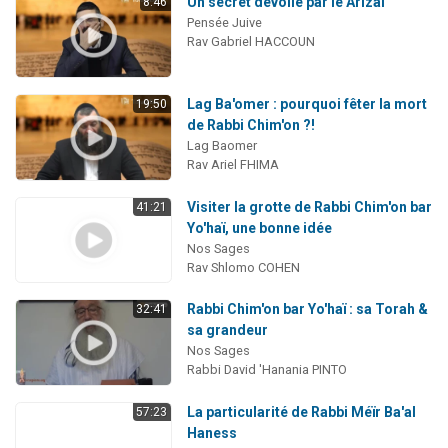
Un secret dévoilé par le Arizal
8:46
Pensée Juive
Rav Gabriel HACCOUN
Lag Ba'omer : pourquoi fêter la mort
19:50
de Rabbi Chim'on ?!
Lag Baomer
Rav Ariel FHIMA
Visiter la grotte de Rabbi Chim'on bar
41:21
Yo'haï, une bonne idée
Nos Sages
Rav Shlomo COHEN
Rabbi Chim'on bar Yo'haï : sa Torah &
32:41
sa grandeur
Nos Sages
Rabbi David 'Hanania PINTO
La particularité de Rabbi Méïr Ba'al
57:23
Haness