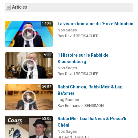
2 personnes viennent de nous rejoindre sur WhatsApp
Articles
Eli vient de donner son Maasser
La vision lointaine du 'Hozé Miloublin
Lisbel Esther vient de donner son Maasser
14:26
Nos Sages
3 personnes viennent de faire un don pour Événements Torah-Box
Rav David BREISACHER
2 personnes viennent de nous rejoindre sur WhatsApp
1 Histoire sur le Rabbi de
9:32
Klausenbourg
Nos Sages
Rav David BREISACHER
Rabbi Chim'on, Rabbi Méïr & Lag
39:53
Ba'omer
Lag Baomer
Rav Emmanuel BENSIMON
Rabbi Méïr baal haNess & Pessa'h
53:06
Chéni
Nos Sages
Dr David TEMSTET