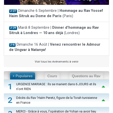
Dimanche 6 Septembre |
Hommage au Rav Yossef
J-27
Haim Sitruk au Dome de Paris
(Paris)
Mardi 8 Septembre |
Dinner d'hommage au Rav
J-29
Sitruk à Londres — 10 ans déjà
(Londres)
Dimanche 16 Août |
Venez rencontrer le Admour
J-6
de Ungvar à Natanya!
Voir tous les événements à venir
+ Populaires
Cours
Questions au Rav
1
URGENCE MARIAGE : Ils se marient dans 6 JOURS et ils
n'ont RIEN
2
Décès du Rav ‘Haïm Peretz, figure de la Torah tunisienne
en France
MERCI - Grâce à vous, l'opération de Yohan va avoir lieu