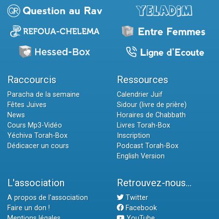
Raccourcis
Ressources
Paracha de la semaine
Calendrier Juif
Fêtes Juives
Sidour (livre de prière)
News
Horaires de Chabbath
Cours Mp3-Vidéo
Livres Torah-Box
Yéchiva Torah-Box
Inscription
Dédicacer un cours
Podcast Torah-Box
English Version
L'association
Retrouvez-nous...
A propos de l'association
Twitter
Faire un don !
Facebook
Mentions légales
YouTube