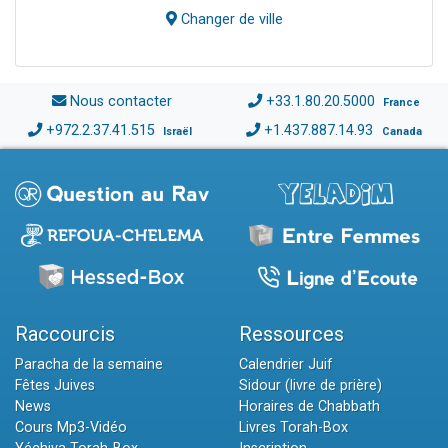
Changer de ville
Nous contacter
+33.1.80.20.5000
France
+972.2.37.41.515
+1.437.887.14.93
Israël
Canada
Raccourcis
Ressources
Paracha de la semaine
Calendrier Juif
Fêtes Juives
Sidour (livre de prière)
News
Horaires de Chabbath
Cours Mp3-Vidéo
Livres Torah-Box