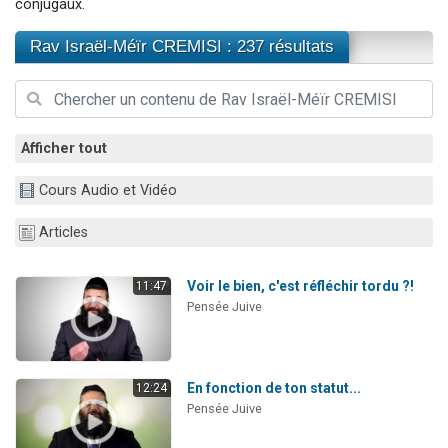
conjugaux.
3 personnes viennent de nous rejoindre sur WhatsApp
Rav Israël-Méïr CREMISI : 237 résultats
11 personnes viennent de demander une bénédiction
Il reste 49 places pour étudier en groupe sur Zoom
3 personnes viennent de faire un don pour Diane, 80 ans, dans un appartement insalubre
5 personnes viennent de faire un don pour Reloger Rivka, 6 enfants, victime de violences...
Afficher tout
Cours Audio et Vidéo
Articles
Voir le bien, c'est réfléchir tordu ?!
11:47
Pensée Juive
En fonction de ton statut...
12:24
Pensée Juive