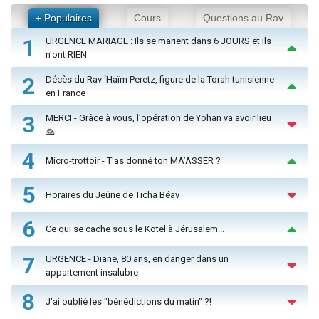
+ Populaires
Cours
Questions au Rav
1
URGENCE MARIAGE : Ils se marient dans 6 JOURS et ils
n'ont RIEN
2
Décès du Rav ‘Haïm Peretz, figure de la Torah tunisienne
en France
3
MERCI - Grâce à vous, l'opération de Yohan va avoir lieu
🙏
4
Micro-trottoir - T'as donné ton MA’ASSER ?
5
Horaires du Jeûne de Ticha Béav
6
Ce qui se cache sous le Kotel à Jérusalem...
7
URGENCE - Diane, 80 ans, en danger dans un
appartement insalubre
8
J'ai oublié les "bénédictions du matin" ?!