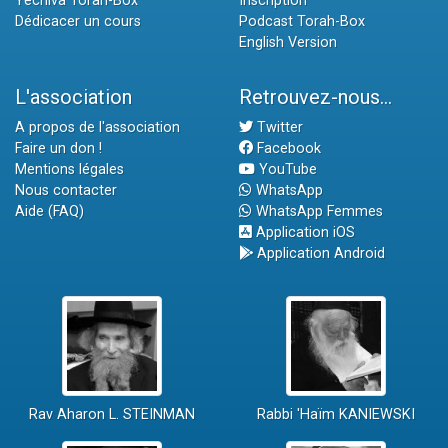
Yéchiva Torah-Box
Inscription
Dédicacer un cours
Podcast Torah-Box
English Version
L'association
Retrouvez-nous...
A propos de l'association
Twitter
Faire un don !
Facebook
Mentions légales
YouTube
Nous contacter
WhatsApp
Aide (FAQ)
WhatsApp Femmes
Application iOS
Application Android
Rav Aharon L. STEINMAN
Rabbi 'Haïm KANIEWSKI