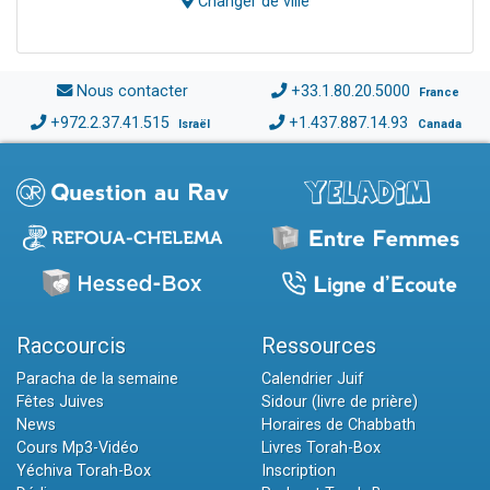
Changer de ville
Nous contacter
+33.1.80.20.5000
France
+972.2.37.41.515
+1.437.887.14.93
Israël
Canada
Raccourcis
Ressources
Paracha de la semaine
Calendrier Juif
Fêtes Juives
Sidour (livre de prière)
News
Horaires de Chabbath
Cours Mp3-Vidéo
Livres Torah-Box
Yéchiva Torah-Box
Inscription