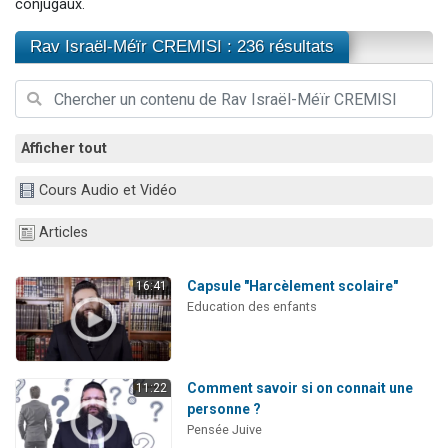
conjugaux.
Dovan vient de donner son Maasser
Rav Israël-Méïr CREMISI : 236 résultats
2 personnes viennent de nous rejoindre sur WhatsApp
2 personnes viennent de nous rejoindre sur WhatsApp
Malgorzata vient de donner son Maasser
3 personnes viennent de nous rejoindre sur WhatsApp
Afficher tout
Cours Audio et Vidéo
Articles
Capsule "Harcèlement scolaire"
16:41
Education des enfants
Comment savoir si on connait une
11:22
personne ?
Pensée Juive