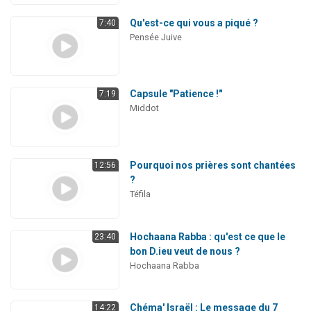
Qu'est-ce qui vous a piqué ?
7:40
Pensée Juive
Capsule "Patience !"
7:19
Middot
Pourquoi nos prières sont chantées
12:56
?
Téfila
Hochaana Rabba : qu'est ce que le
23:40
bon D.ieu veut de nous ?
Hochaana Rabba
Chéma' Israël : Le message du 7
14:22