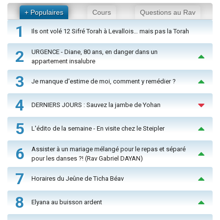
+ Populaires
Cours
Questions au Rav
1
Ils ont volé 12 Sifré Torah à Levallois… mais pas la Torah
2
URGENCE - Diane, 80 ans, en danger dans un
appartement insalubre
3
Je manque d'estime de moi, comment y remédier ?
4
DERNIERS JOURS : Sauvez la jambe de Yohan
5
L'édito de la semaine - En visite chez le Steipler
6
Assister à un mariage mélangé pour le repas et séparé
pour les danses ?! (Rav Gabriel DAYAN)
7
Horaires du Jeûne de Ticha Béav
8
Elyana au buisson ardent