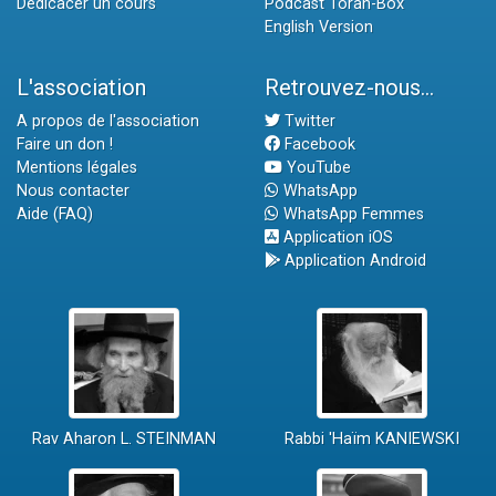
Dédicacer un cours
Podcast Torah-Box
English Version
L'association
Retrouvez-nous...
A propos de l'association
Twitter
Faire un don !
Facebook
Mentions légales
YouTube
Nous contacter
WhatsApp
Aide (FAQ)
WhatsApp Femmes
Application iOS
Application Android
Rav Aharon L. STEINMAN
Rabbi 'Haïm KANIEWSKI