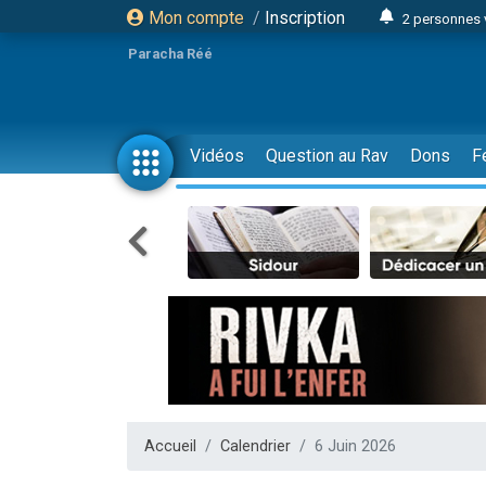
Mon compte
/
Inscription
2 personnes 
13 personnes
Paracha Réé
12 nouve
30 perso
Il reste 
Vidéos
Question au Rav
Dons
F
3 personnes 
2 personnes 
3 personnes 
2 nouvel
8 personn
Nouvelle émis
61 personnes
Il reste 
Ariel vient 
Accueil
Calendrier
6 Juin 2026
Nathaniel vi