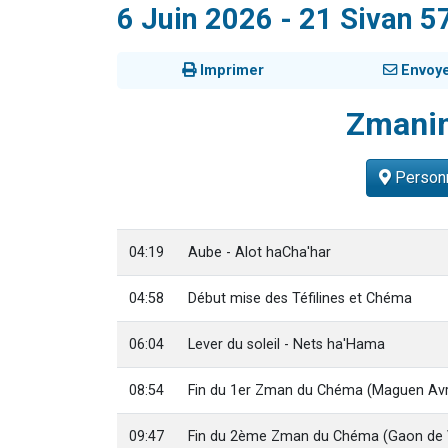
6 Juin 2026 - 21 Sivan 5
6 personn
2 personn
Imprimer
Envoy
10 personnes
Il reste 
Zmani
3 personn
Personn
04:19
Aube - Alot haCha'har
04:58
Début mise des Téfilines et Chéma
06:04
Lever du soleil - Nets ha'Hama
08:54
Fin du 1er Zman du Chéma (Maguen Av
09:47
Fin du 2ème Zman du Chéma (Gaon de V