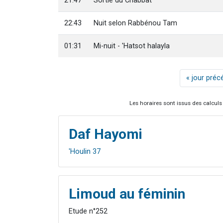
21:47
Sortie du Chabbat
22:43
Nuit selon Rabbénou Tam
01:31
Mi-nuit - 'Hatsot halayla
« jour préc
Les horaires sont issus des calculs 
Daf Hayomi
'Houlin 37
Limoud au féminin
Etude n°252