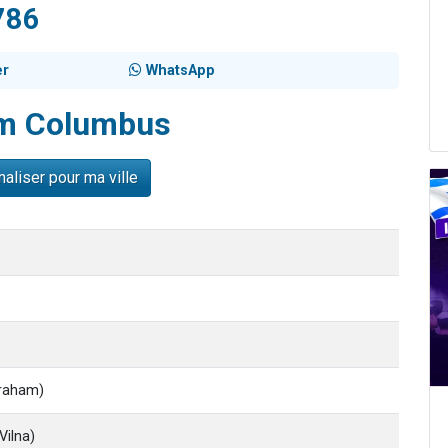
786
es viennent de faire un don pour 5 enfants déjà orphelins risquent de perdre
es viennent de faire un don pour Reloger Rivka, 6 enfants, victime de violences
er
WhatsApp
 viennent de demander une bénédiction
49 places pour étudier en groupe sur Zoom
m Columbus
es viennent de faire un don pour Diane, 80 ans, dans un appartement insalub
aliser pour ma ville
raham)
ilna)