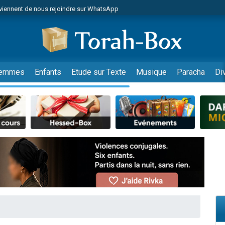
viennent de nous rejoindre sur WhatsApp
 viennent de demander une bénédiction
lles musiques dans Torah-Box Music
nnes viennent de faire un don pour Sauvez la jambe de Yohan
49 places pour étudier en groupe sur Zoom
emmes
Enfants
Etude sur Texte
Musique
Paracha
Di
viennent de nous rejoindre sur WhatsApp
viennent de nous rejoindre sur WhatsApp
viennent de nous rejoindre sur WhatsApp
les musiques dans Torah-Box Music
es viennent de faire un don pour Tsédaka : pauvres d'Israel
sion radio : Visions de grandeur n°104 : Le Chabbath et le Birkat Hamazone à 
 viennent de demander une bénédiction
49 places pour étudier en groupe sur Zoom
de donner son Maasser
ent de donner son Maasser