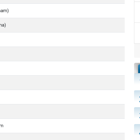
aham)
na)
im