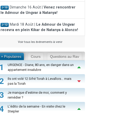
Dimanche 16 Août |
Venez rencontrer
J-10
le Admour de Ungvar à Natanya!
Mardi 18 Août |
Le Admour de Ungvar
J-12
recevra en plein Kikar de Natanya à Alonzo!
Voir tous les événements à venir
+ Populaires
Cours
Questions au Rav
1
URGENCE - Diane, 80 ans, en danger dans un
appartement insalubre
2
Ils ont volé 12 Sifré Torah à Levallois… mais
pas la Torah
3
Je manque d'estime de moi, comment y
remédier ?
4
L'édito de la semaine - En visite chez le
Steipler