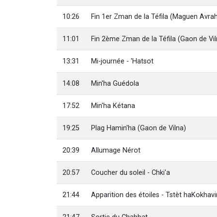
10:26
Fin 1er Zman de la Téfila (Maguen Avr
11:01
Fin 2ème Zman de la Téfila (Gaon de Vil
13:31
Mi-journée - 'Hatsot
14:08
Min'ha Guédola
17:52
Min'ha Kétana
19:25
Plag Hamin'ha (Gaon de Vilna)
20:39
Allumage Nérot
20:57
Coucher du soleil - Chki'a
21:44
Apparition des étoiles - Tstèt haKokhav