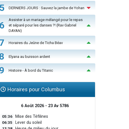
5
DERNIERS JOURS : Sauvez la jambe de Yohan
Assister à un mariage mélangé pour le repas
6
et séparé pour les danses ?! (Rav Gabriel
DAYAN)
7
Horaires du Jeûne de Ticha Béav
8
Elyana au buisson ardent
9
Histoire - À bord du Titanic
Horaires pour Columbus
6 Août 2026 - 23 Av 5786
05:36
Mise des Téfilines
06:35
Lever du soleil
13:38
Heure de milieu du jour