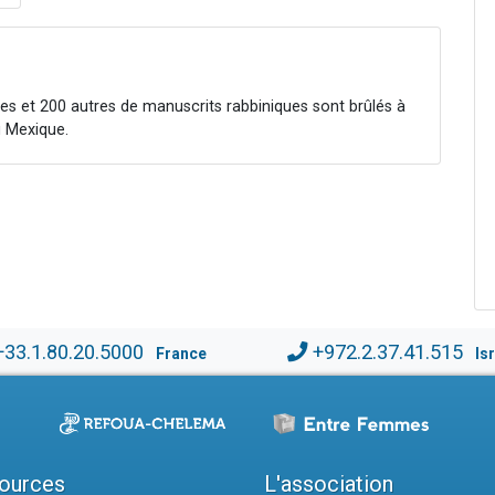
s et 200 autres de manuscrits rabbiniques sont brûlés à
u Mexique.
+33.1.80.20.5000
+972.2.37.41.515
France
Is
ources
L'association