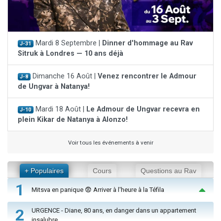
Mardi 8 Septembre |
Dinner d'hommage au Rav
J-31
Sitruk à Londres — 10 ans déjà
Dimanche 16 Août |
Venez rencontrer le Admour
J-8
de Ungvar à Natanya!
Mardi 18 Août |
Le Admour de Ungvar recevra en
J-10
plein Kikar de Natanya à Alonzo!
Voir tous les événements à venir
+ Populaires
Cours
Questions au Rav
1
Mitsva en panique 😨 Arriver à l'heure à la Téfila
2
URGENCE - Diane, 80 ans, en danger dans un appartement
insalubre