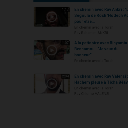
En chemin avec Rav Ankri : "
1:17
Ségoula de Roch 'Hodech A
pour être...
En chemin avec la Torah
Rav Rahamim ANKRI
A la patinoire avec Binyamin
1:07
Benhamou : "Je veux du
bonheur"
En chemin avec la Torah
En chemin avec Rav Valensi 
2:04
Hachem pleure à Ticha Béav
En chemin avec la Torah
Rav Chlomo VALENSI