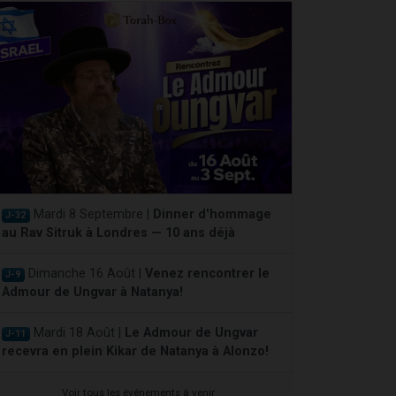
Mardi 8 Septembre |
Dinner d'hommage
J-32
au Rav Sitruk à Londres — 10 ans déjà
Dimanche 16 Août |
Venez rencontrer le
J-9
Admour de Ungvar à Natanya!
Mardi 18 Août |
Le Admour de Ungvar
J-11
recevra en plein Kikar de Natanya à Alonzo!
Voir tous les événements à venir