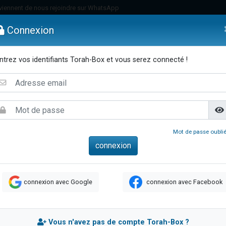
viennent de nous rejoindre sur WhatsApp
viennent de nous rejoindre sur WhatsApp
Connexion
de donner son Maasser
es viennent de faire un don pour 5 jours de vacances aux Orphelins
ntrez vos identifiants Torah-Box et vous serez connecté !
es viennent de faire un don pour Diane, 80 ans, dans un appartement insalub
emmes
Enfants
Etude sur Texte
Musique
Paracha
Di
 viennent de demander une bénédiction
viennent de nous rejoindre sur WhatsApp
nnes viennent de faire un don pour Sauvez la jambe de Yohan
49 places pour étudier en groupe sur Zoom
Mot de passe oublié
lles musiques dans Torah-Box Music
viennent de nous rejoindre sur WhatsApp
viennent de nous rejoindre sur WhatsApp
connexion avec Google
connexion avec Facebook
viennent de nous rejoindre sur WhatsApp
les musiques dans Torah-Box Music
es viennent de faire un don pour Tsédaka : pauvres d'Israel
Vous n'avez pas de compte Torah-Box ?