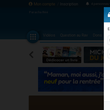
Mon compte
/
Inscription
4 personnes 
3 personnes 
Paracha Réé
Odaya vient 
3 personn
E
3 personn
Vidéos
Question au Rav
Dons
F
13 personnes
2 personnes 
30 perso
Il reste 
12 nouve
3 personnes 
2 personnes 
3 personnes 
2 nouvel
8 personn