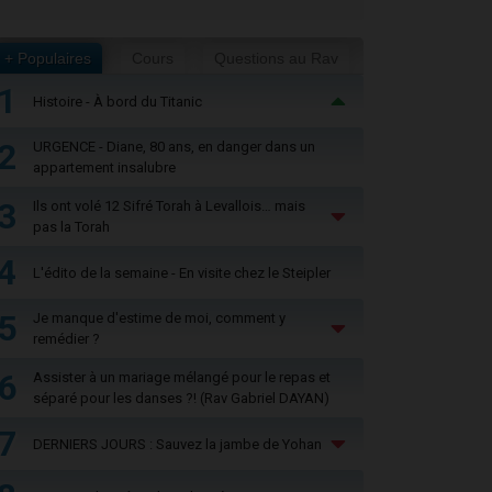
+ Populaires
Cours
Questions au Rav
1
Histoire - À bord du Titanic
2
URGENCE - Diane, 80 ans, en danger dans un
appartement insalubre
3
Ils ont volé 12 Sifré Torah à Levallois… mais
pas la Torah
4
L'édito de la semaine - En visite chez le Steipler
5
Je manque d'estime de moi, comment y
remédier ?
6
Assister à un mariage mélangé pour le repas et
séparé pour les danses ?! (Rav Gabriel DAYAN)
7
DERNIERS JOURS : Sauvez la jambe de Yohan