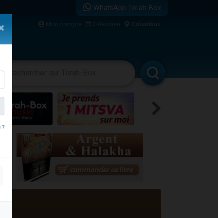
WhatsApp Torah-Box
Mon compte
Calendrier
Columbus
×
re
vertissements
Livres
Rabbanim
 ?