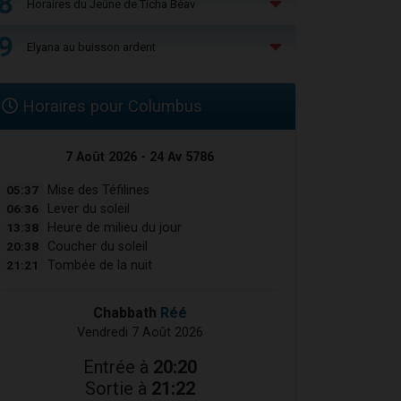
8
Horaires du Jeûne de Ticha Béav
9
Elyana au buisson ardent
Horaires pour Columbus
7 Août 2026 - 24 Av 5786
05:37
Mise des Téfilines
06:36
Lever du soleil
13:38
Heure de milieu du jour
20:38
Coucher du soleil
21:21
Tombée de la nuit
Chabbath
Réé
Vendredi 7 Août 2026
Entrée à
20:20
Sortie à
21:22