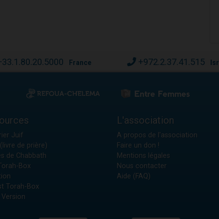
+33.1.80.20.5000
+972.2.37.41.515
France
Is
ources
L'association
ier Juif
A propos de l'association
(livre de prière)
Faire un don !
es de Chabbath
Mentions légales
 Torah-Box
Nous contacter
tion
Aide (FAQ)
t Torah-Box
 Version