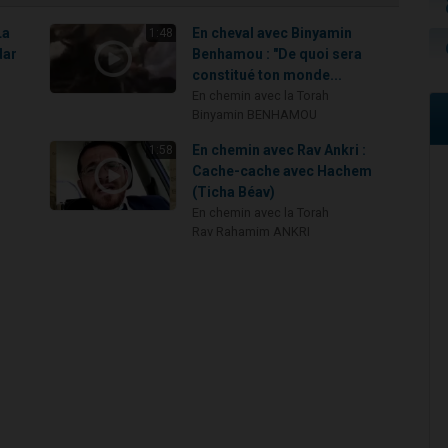
La
En cheval avec Binyamin
1:48
dar
Benhamou : "De quoi sera
constitué ton monde...
En chemin avec la Torah
Binyamin BENHAMOU
En chemin avec Rav Ankri :
1:58
Cache-cache avec Hachem
(Ticha Béav)
En chemin avec la Torah
Rav Rahamim ANKRI
: