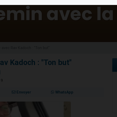
sion radio : Visions de grandeur n°104 : Le Chabbath et le Birkat Hamazone à 
 viennent de demander une bénédiction
de donner son Maasser
49 places pour étudier en groupe sur Zoom
 donner son Maasser
e avec Rav Kadoch : "Ton but"
av Kadoch : "Ton but"
H
19
Envoyer
WhatsApp