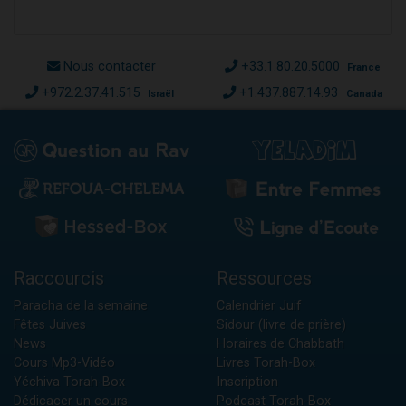
Nous contacter
+33.1.80.20.5000
France
+972.2.37.41.515
+1.437.887.14.93
Israël
Canada
Raccourcis
Ressources
Paracha de la semaine
Calendrier Juif
Fêtes Juives
Sidour (livre de prière)
News
Horaires de Chabbath
Cours Mp3-Vidéo
Livres Torah-Box
Yéchiva Torah-Box
Inscription
Dédicacer un cours
Podcast Torah-Box