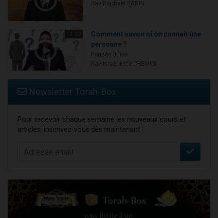
Rav Raphaël SADIN
Comment savoir si on connait une
11:22
personne ?
Pensée Juive
Rav Israël-Méïr CREMISI
Newsletter Torah-Box
Pour recevoir chaque semaine les nouveaux cours et
articles, inscrivez-vous dès maintenant :