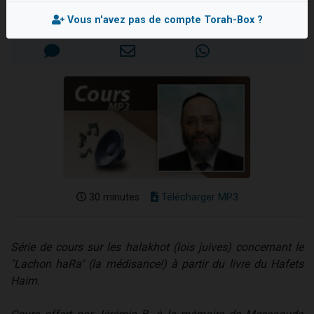
3 personnes viennent de nous rejoindre sur WhatsApp
Mis en ligne le Jeudi 22 Mars 2007
Vous n'avez pas de compte Torah-Box ?
2 personnes viennent de nous rejoindre sur WhatsApp
3 personnes viennent de nous rejoindre sur WhatsApp
2 nouvelles musiques dans Torah-Box Music
4 personnes viennent de faire un don pour Reloger Rivka, 6 enfants, victime de violences...
30 minutes
Télécharger MP3
Série de cours sur les halakhot (lois juives) concernant le
"Lachon haRa" (la médisance!) à partir du livre du Hafets
Haim.