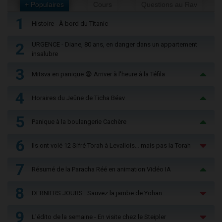
+ Populaires
Cours
Questions au Rav
1
Histoire - À bord du Titanic
2
URGENCE - Diane, 80 ans, en danger dans un appartement
insalubre
3
Mitsva en panique 😨 Arriver à l'heure à la Téfila
4
Horaires du Jeûne de Ticha Béav
5
Panique à la boulangerie Cachère
6
Ils ont volé 12 Sifré Torah à Levallois… mais pas la Torah
7
Résumé de la Paracha Réé en animation Vidéo IA
8
DERNIERS JOURS : Sauvez la jambe de Yohan
9
L'édito de la semaine - En visite chez le Steipler