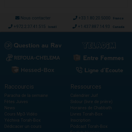
Nous contacter
+33.1.80.20.5000
France
+972.2.37.41.515
+1.437.887.14.93
Israël
Canada
Raccourcis
Ressources
Paracha de la semaine
Calendrier Juif
Fêtes Juives
Sidour (livre de prière)
News
Horaires de Chabbath
Cours Mp3-Vidéo
Livres Torah-Box
Yéchiva Torah-Box
Inscription
Dédicacer un cours
Podcast Torah-Box