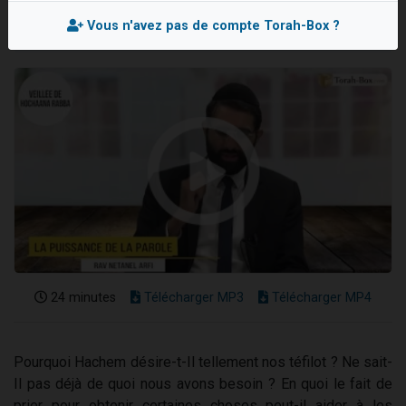
Il reste 49 places pour étudier en groupe sur Zoom
Vous n'avez pas de compte Torah-Box ?
12 nouvelles musiques dans Torah-Box Music
3 personnes viennent de nous rejoindre sur WhatsApp
2 personnes viennent de nous rejoindre sur WhatsApp
2 personnes viennent de nous rejoindre sur WhatsApp
24 minutes
Télécharger MP3
Télécharger MP4
Pourquoi Hachem désire-t-Il tellement nos téfilot ? Ne sait-
Il pas déjà de quoi nous avons besoin ? En quoi le fait de
prier pour obtenir certaines choses peut-il aider à les