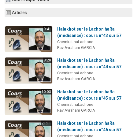
6 personnes viennent de faire un don pour 5 enfants déjà orphelins risquent de perdre leur maman
Articles
2 personnes viennent de faire un don pour Reloger Rivka, 6 enfants, victime de violences...
10 personnes viennent de demander une bénédiction
Halakhot sur le Lachon haRa
9:41
Il reste 49 places pour étudier en groupe sur Zoom
(médisance) : cours n°43 sur 57
Chemirat haLachone
3 personnes viennent de faire un don pour Diane, 80 ans, dans un appartement insalubre
Rav Avraham GARCIA
Halakhot sur le Lachon haRa
8:20
(médisance) : cours n°44 sur 57
Chemirat haLachone
Rav Avraham GARCIA
Halakhot sur le Lachon haRa
10:03
(médisance) : cours n°45 sur 57
Chemirat haLachone
Rav Avraham GARCIA
Halakhot sur le Lachon haRa
21:11
(médisance) : cours n°46 sur 57
Chemirat haLachone