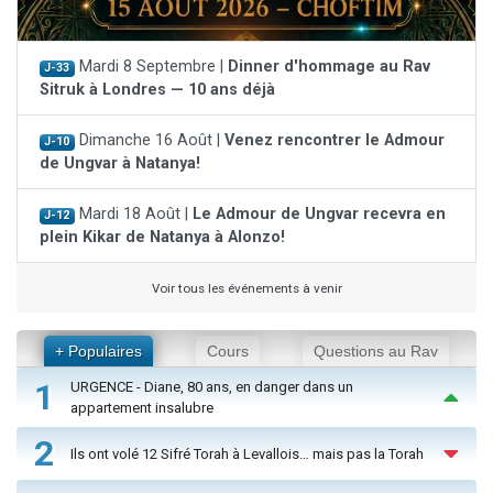
Mardi 8 Septembre |
Dinner d'hommage au Rav
J-33
Sitruk à Londres — 10 ans déjà
Dimanche 16 Août |
Venez rencontrer le Admour
J-10
de Ungvar à Natanya!
Mardi 18 Août |
Le Admour de Ungvar recevra en
J-12
plein Kikar de Natanya à Alonzo!
Voir tous les événements à venir
+ Populaires
Cours
Questions au Rav
1
URGENCE - Diane, 80 ans, en danger dans un
appartement insalubre
2
Ils ont volé 12 Sifré Torah à Levallois… mais pas la Torah