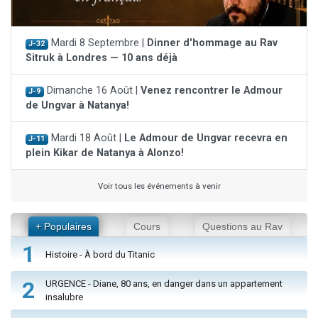
Mardi 8 Septembre |
Dinner d'hommage au Rav
J-32
Sitruk à Londres — 10 ans déjà
Dimanche 16 Août |
Venez rencontrer le Admour
J-9
de Ungvar à Natanya!
Mardi 18 Août |
Le Admour de Ungvar recevra en
J-11
plein Kikar de Natanya à Alonzo!
Voir tous les événements à venir
+ Populaires
Cours
Questions au Rav
1
Histoire - À bord du Titanic
2
URGENCE - Diane, 80 ans, en danger dans un appartement
insalubre