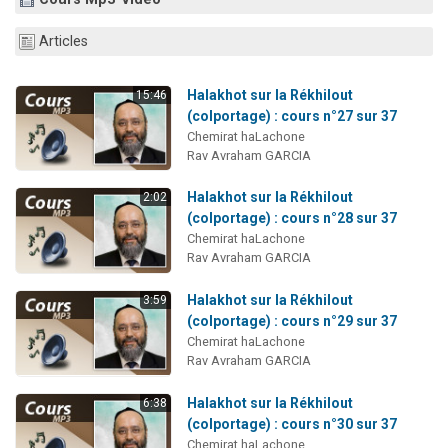
Il reste 49 places pour étudier en groupe sur Zoom
Articles
12 nouvelles musiques dans Torah-Box Music
3 personnes viennent de nous rejoindre sur WhatsApp
Halakhot sur la Rékhilout
15:46
2 personnes viennent de nous rejoindre sur WhatsApp
(colportage) : cours n°27 sur 37
Chemirat haLachone
2 personnes viennent de nous rejoindre sur WhatsApp
Rav Avraham GARCIA
Halakhot sur la Rékhilout
2:02
(colportage) : cours n°28 sur 37
Chemirat haLachone
Rav Avraham GARCIA
Halakhot sur la Rékhilout
3:59
(colportage) : cours n°29 sur 37
Chemirat haLachone
Rav Avraham GARCIA
Halakhot sur la Rékhilout
6:38
(colportage) : cours n°30 sur 37
Chemirat haLachone