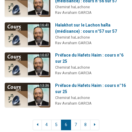
(médisance) : cours n°56 sur 57
Chemirat haLachone
Rav Avraham GARCIA
Halakhot sur le Lachon haRa
16:41
(médisance) : cours n°57 sur 57
Chemirat haLachone
Rav Avraham GARCIA
Préface du Hafets Haim : cours n°6
10:07
sur 25
Chemirat haLachone
Rav Avraham GARCIA
Préface du Hafets Haim : cours n°16
13:36
sur 25
Chemirat haLachone
Rav Avraham GARCIA
4
5
6
7
8