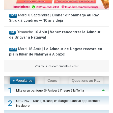
Mardi 8 Septembre |
Dinner d'hommage au Rav
J-31
Sitruk à Londres — 10 ans déjà
Dimanche 16 Août |
Venez rencontrer le Admour
J-8
de Ungvar à Natanya!
Mardi 18 Août |
Le Admour de Ungvar recevra en
J-10
plein Kikar de Natanya à Alonzo!
Voir tous les événements à venir
+ Populaires
Cours
Questions au Rav
1
Mitsva en panique 😨 Arriver à l'heure à la Téfila
2
URGENCE - Diane, 80 ans, en danger dans un appartement
insalubre