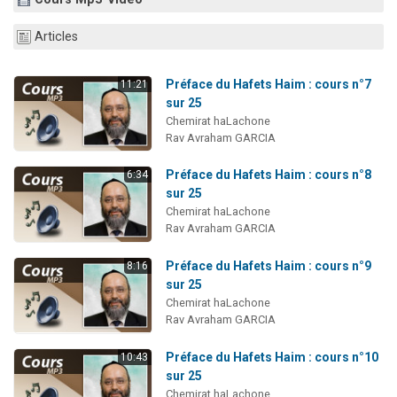
2 personnes viennent de nous rejoindre sur WhatsApp
Articles
13 personnes viennent de demander une bénédiction
Il reste 49 places pour étudier en groupe sur Zoom
Préface du Hafets Haim : cours n°7
11:21
12 nouvelles musiques dans Torah-Box Music
sur 25
Chemirat haLachone
2 personnes viennent de nous rejoindre sur WhatsApp
Rav Avraham GARCIA
Préface du Hafets Haim : cours n°8
6:34
sur 25
Chemirat haLachone
Rav Avraham GARCIA
Préface du Hafets Haim : cours n°9
8:16
sur 25
Chemirat haLachone
Rav Avraham GARCIA
Préface du Hafets Haim : cours n°10
10:43
sur 25
Chemirat haLachone