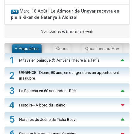
Mardi 18 Août |
Le Admour de Ungvar recevra en
J-9
plein Kikar de Natanya à Alonzo!
Voir tous les événements à venir
+ Populaires
Cours
Questions au Rav
1
Mitsva en panique 😨 Arriver à l'heure à la Téfila
2
URGENCE - Diane, 80 ans, en danger dans un appartement
insalubre
3
La Paracha en 60 secondes : Réé
4
Histoire - À bord du Titanic
5
Horaires du Jeûne de Ticha Béav
6
Panique à la boulangerie Cachère