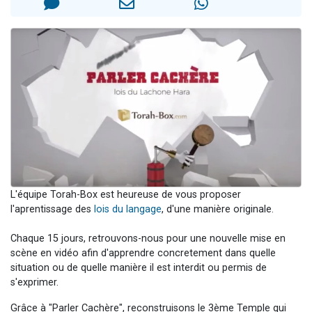
2 personnes viennent de nous rejoindre sur WhatsApp
13 personnes viennent de demander une bénédiction
Il reste 49 places pour étudier en groupe sur Zoom
12 nouvelles musiques dans Torah-Box Music
2 personnes viennent de nous rejoindre sur WhatsApp
L'équipe Torah-Box est heureuse de vous proposer
l'aprentissage des
lois du langage
, d'une manière originale.
Chaque 15 jours, retrouvons-nous pour une nouvelle mise en
scène en vidéo afin d'apprendre concretement dans quelle
situation ou de quelle manière il est interdit ou permis de
s'exprimer.
Grâce à "Parler Cachère", reconstruisons le 3ème Temple qui