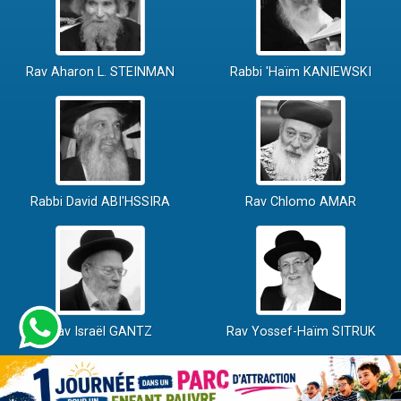
Rav Aharon L. STEINMAN
Rabbi 'Haïm KANIEWSKI
Rabbi David ABI'HSSIRA
Rav Chlomo AMAR
Rav Israël GANTZ
Rav Yossef-Haïm SITRUK