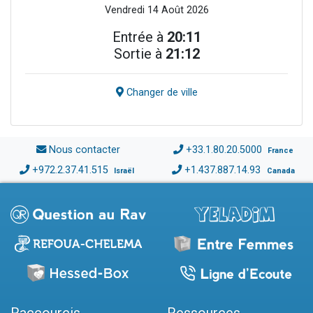
Vendredi 14 Août 2026
Entrée à
20:11
Sortie à
21:12
Changer de ville
Nous contacter
+33.1.80.20.5000
France
+972.2.37.41.515
+1.437.887.14.93
Israël
Canada
Raccourcis
Ressources